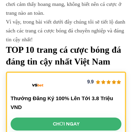
chơi cảm thấy hoang mang, không biết nên cá cược ở
trang nào an toàn.
Vì vậy, trong bài viết dưới đây chúng tôi sẽ tiết lộ danh
sách các trang cá cược bóng đá chuyên nghiệp và đáng
tin cậy nhất!
TOP 10 trang cá
cược
bóng đá
đáng tin cậy nhất Việt Nam
9.9
Thưởng Đăng Ký 100% Lên Tới 3.8 Triệu
VND
CHƠI NGAY