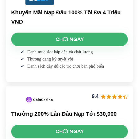
Khuyến Mãi Nạp Đầu 100% Tối Đa 4 Triệu
VND
CHƠI NGAY
Danh mục slot hấp dẫn và chất lượng
Thưởng đăng ký tuyệt vời
Danh sách đầy đủ các trò chơi bàn phổ biến
9.4
Thưởng 200% Lần Đầu Nạp Tới $30,000
CHƠI NGAY