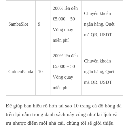
200% lên đến
Chuyển khoản
€5.000 + 50
SambaSlot
9
ngân hàng, Quét
Vòng quay
mã QR, USDT
miễn phí
200% lên đến
Chuyển khoản
€5.000 + 50
GoldenPanda
10
ngân hàng, Quét
Vòng quay
mã QR, USDT
miễn phí
Để giúp bạn hiểu rõ hơn tại sao 10 trang cá độ bóng đá
trên lại nằm trong danh sách này cũng như lai lịch và
ưu nhược điểm mỗi nhà cái, chúng tôi sẽ giới thiệu