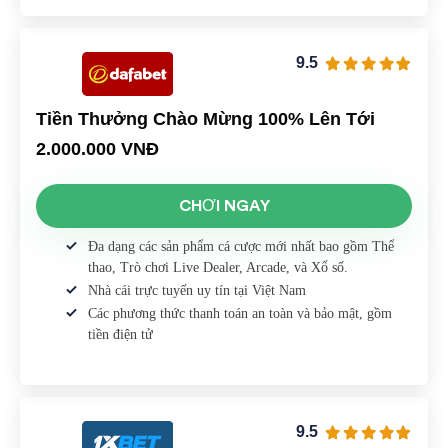
9.5
Tiền Thưởng Chào Mừng 100% Lên Tới
2.000.000 VNĐ
CHƠI NGAY
Đa dạng các sản phẩm cá cược mới nhất bao gồm Thể
thao, Trò chơi Live Dealer, Arcade, và Xổ số.
Nhà cái trực tuyến uy tín tại Việt Nam
Các phương thức thanh toán an toàn và bảo mật, gồm
tiền điện tử
9.5