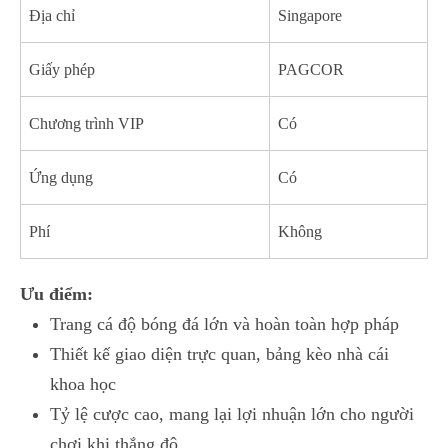
Địa chỉ
Singapore
Giấy phép
PAGCOR
Chương trình VIP
Có
Ứng dụng
Có
Phí
Không
Ưu điểm:
Trang cá độ bóng đá lớn và hoàn toàn hợp pháp
Thiết kế giao diện trực quan, bảng kèo nhà cái
khoa học
Tỷ lệ cược cao, mang lại lợi nhuận lớn cho người
chơi khi thắng độ