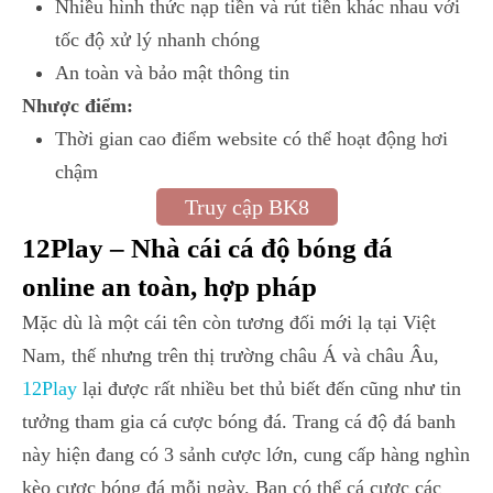
Nhiều hình thức nạp tiền và rút tiền khác nhau với
tốc độ xử lý nhanh chóng
An toàn và bảo mật thông tin
Nhược điểm:
Thời gian cao điểm website có thể hoạt động hơi
chậm
Truy cập BK8
12Play – Nhà cái cá độ bóng đá
online an toàn, hợp pháp
Mặc dù là một cái tên còn tương đối mới lạ tại Việt
Nam, thế nhưng trên thị trường châu Á và châu Âu,
12Play
lại được rất nhiều bet thủ biết đến cũng như tin
tưởng tham gia cá cược bóng đá. Trang cá độ đá banh
này hiện đang có 3 sảnh cược lớn, cung cấp hàng nghìn
kèo cược bóng đá mỗi ngày. Bạn có thể cá cược các