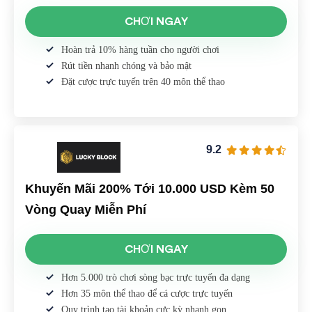
CHƠI NGAY
Hoàn trả 10% hàng tuần cho người chơi
Rút tiền nhanh chóng và bảo mật
Đặt cược trực tuyến trên 40 môn thể thao
9.2
Khuyến Mãi 200% Tới 10.000 USD Kèm 50
Vòng Quay Miễn Phí
CHƠI NGAY
Hơn 5.000 trò chơi sòng bạc trực tuyến đa dạng
Hơn 35 môn thể thao để cá cược trực tuyến
Quy trình tạo tài khoản cực kỳ nhanh gọn