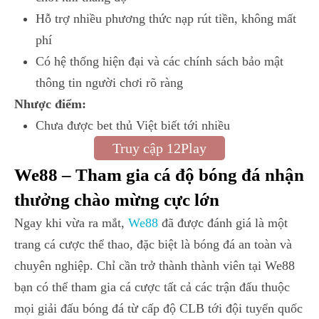
Hỗ trợ nhiều phương thức nạp rút tiền, không mất
phí
Có hệ thống hiện đại và các chính sách bảo mật
thông tin người chơi rõ ràng
Nhược điểm:
Chưa được bet thủ Việt biết tới nhiều
Truy cập 12Play
We88 – Tham gia cá độ bóng đá nhận
thưởng chào mừng cực lớn
Ngay khi vừa ra mắt,
We88
đã được đánh giá là một
trang cá cược thể thao, đặc biệt là bóng đá an toàn và
chuyên nghiệp. Chỉ cần trở thành thành viên tại We88
bạn có thể tham gia cá cược tất cả các trận đấu thuộc
mọi giải đấu bóng đá từ cấp độ CLB tới đội tuyển quốc