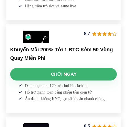
Hàng trăm trò slot và game live
8.7
Khuyến Mãi 200% Tới 1 BTC Kèm 50 Vòng
Quay Miễn Phí
CHƠI NGAY
Danh mục hơn 170 trò chơi blockchain
Hỗ trợ thanh toán bằng nhiều tiền điện tử
Ẩn danh, không KYC, tạo tài khoản nhanh chóng
8.5