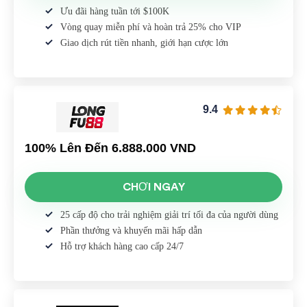
Ưu đãi hàng tuần tới $100K
Vòng quay miễn phí và hoàn trả 25% cho VIP
Giao dịch rút tiền nhanh, giới hạn cược lớn
9.4
100% Lên Đến 6.888.000 VND
CHƠI NGAY
25 cấp độ cho trải nghiệm giải trí tối đa của người dùng
Phần thưởng và khuyến mãi hấp dẫn
Hỗ trợ khách hàng cao cấp 24/7