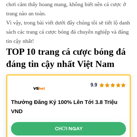
chơi cảm thấy hoang mang, không biết nên cá cược ở
trang nào an toàn.
Vì vậy, trong bài viết dưới đây chúng tôi sẽ tiết lộ danh
sách các trang cá cược bóng đá chuyên nghiệp và đáng
tin cậy nhất!
TOP 10 trang cá
cược
bóng đá
đáng tin cậy nhất Việt Nam
9.9
Thưởng Đăng Ký 100% Lên Tới 3.8 Triệu
VND
CHƠI NGAY