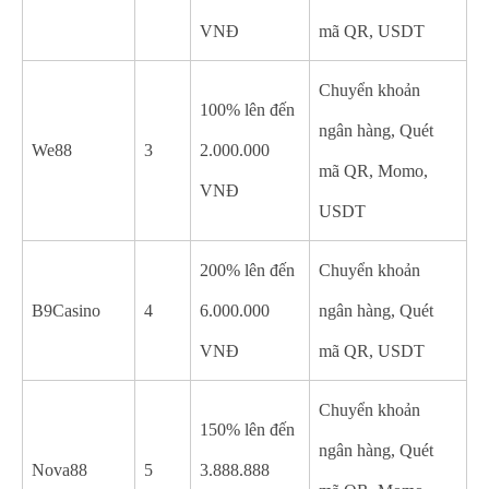
VNĐ
mã QR, USDT
Chuyển khoản
100% lên đến
ngân hàng, Quét
We88
3
2.000.000
mã QR, Momo,
VNĐ
USDT
200% lên đến
Chuyển khoản
B9Casino
4
6.000.000
ngân hàng, Quét
VNĐ
mã QR, USDT
Chuyển khoản
150% lên đến
ngân hàng, Quét
Nova88
5
3.888.888