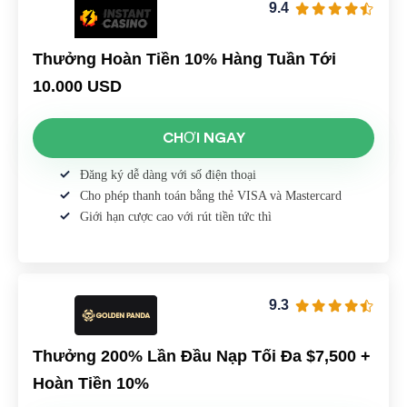
9.4
Thưởng Hoàn Tiền 10% Hàng Tuần Tới
10.000 USD
CHƠI NGAY
Đăng ký dễ dàng với số điện thoại
Cho phép thanh toán bằng thẻ VISA và Mastercard
Giới hạn cược cao với rút tiền tức thì
9.3
Thưởng 200% Lần Đầu Nạp Tối Đa $7,500 +
Hoàn Tiền 10%