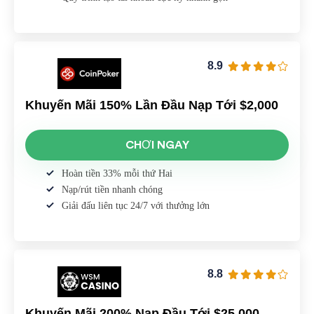
8.9
Khuyến Mãi 150% Lần Đầu Nạp Tới $2,000
CHƠI NGAY
Hoàn tiền 33% mỗi thứ Hai
Nạp/rút tiền nhanh chóng
Giải đấu liên tục 24/7 với thưởng lớn
8.8
Khuyến Mãi 200% Nạp Đầu Tới $25,000