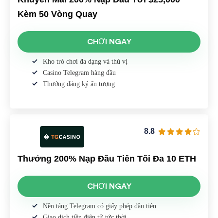
Kèm 50 Vòng Quay
CHƠI NGAY
Kho trò chơi đa dạng và thú vị
Casino Telegram hàng đầu
Thưởng đăng ký ấn tượng
8.8
Thưởng 200% Nạp Đầu Tiên Tối Đa 10 ETH
CHƠI NGAY
Nền tảng Telegram có giấy phép đầu tiên
Giao dịch tiền điện tử tức thời