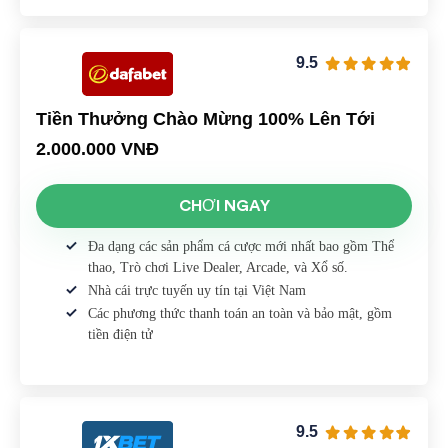
9.5
Tiền Thưởng Chào Mừng 100% Lên Tới
2.000.000 VNĐ
CHƠI NGAY
Đa dạng các sản phẩm cá cược mới nhất bao gồm Thể
thao, Trò chơi Live Dealer, Arcade, và Xổ số.
Nhà cái trực tuyến uy tín tại Việt Nam
Các phương thức thanh toán an toàn và bảo mật, gồm
tiền điện tử
9.5