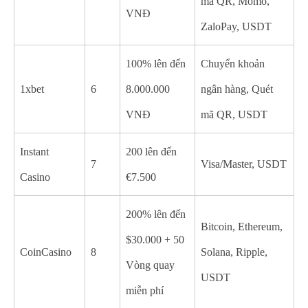
mã QR, Momo,
VNĐ
ZaloPay, USDT
100% lên đến
Chuyển khoản
1xbet
6
8.000.000
ngân hàng, Quét
VNĐ
mã QR, USDT
Instant
200 lên đến
7
Visa/Master, USDT
Casino
€7.500
200% lên đến
Bitcoin, Ethereum,
$30.000 + 50
CoinCasino
8
Solana, Ripple,
Vòng quay
USDT
miễn phí