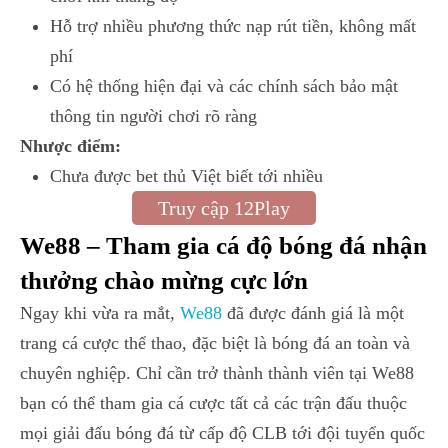
Hỗ trợ nhiều phương thức nạp rút tiền, không mất
phí
Có hệ thống hiện đại và các chính sách bảo mật
thông tin người chơi rõ ràng
Nhược điểm:
Chưa được bet thủ Việt biết tới nhiều
Truy cập 12Play
We88 – Tham gia cá độ bóng đá nhận
thưởng chào mừng cực lớn
Ngay khi vừa ra mắt,
We88
đã được đánh giá là một
trang cá cược thể thao, đặc biệt là bóng đá an toàn và
chuyên nghiệp. Chỉ cần trở thành thành viên tại We88
bạn có thể tham gia cá cược tất cả các trận đấu thuộc
mọi giải đấu bóng đá từ cấp độ CLB tới đội tuyển quốc