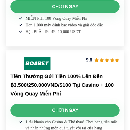
CHƠI NGAY
MIỄN PHÍ 100 Vòng Quay Miễn Phí
Hơn 1.000 máy đánh bạc video và giải độc đắc
Hộp Bí Ẩn lên đến 10,000 USDT
9.6
Tiền Thưởng Gửi Tiền 100% Lên Đến
฿3.500/250.000VND/$100 Tại Casino + 100
Vòng Quay Miễn Phí
CHƠI NGAY
1 tài khoản cho Casino & Thể thao! Chơi bằng tiền mặt
và nhận những món quà tuyệt vời tại cửa hàng