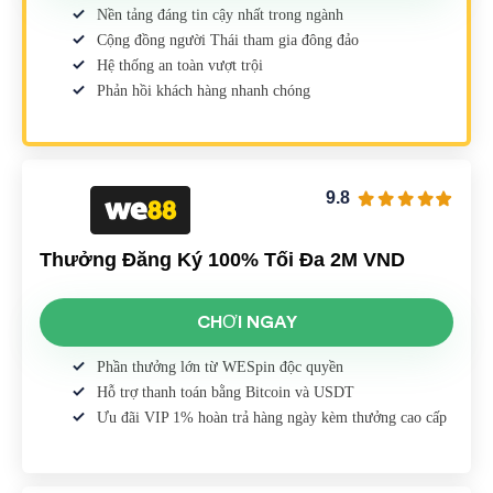
Nền tảng đáng tin cậy nhất trong ngành
Cộng đồng người Thái tham gia đông đảo
Hệ thống an toàn vượt trội
Phản hồi khách hàng nhanh chóng
9.8
Thưởng Đăng Ký 100% Tối Đa 2M VND
CHƠI NGAY
Phần thưởng lớn từ WESpin độc quyền
Hỗ trợ thanh toán bằng Bitcoin và USDT
Ưu đãi VIP 1% hoàn trả hàng ngày kèm thưởng cao cấp