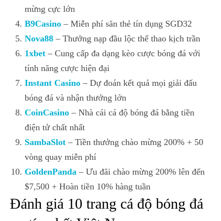
mừng cực lớn
B9Casino
– Miễn phí săn thẻ tín dụng SGD32
Nova88
– Thưởng nạp đầu lộc thể thao kịch trần
1xbet
– Cung cấp đa dạng kèo cược bóng đá với
tính năng cược hiện đại
Instant Casino
– Dự đoán kết quả mọi giải đấu
bóng đá và nhận thưởng lớn
CoinCasino
– Nhà cái cá độ bóng đá bằng tiền
điện tử chất nhất
SambaSlot
– Tiền thưởng chào mừng 200% + 50
vòng quay miễn phí
GoldenPanda
– Ưu đãi chào mừng 200% lên đến
$7,500 + Hoàn tiền 10% hàng tuần
Đánh giá 10 trang cá độ bóng đá