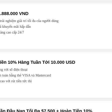
.888.000 VND
trải nghiệm giải trí tối đa của người dùng
à khuyến mãi hấp dẫn
àng cao cấp 24/7
ền 10% Hàng Tuần Tới 10.000 USD
g với số điện thoại
h toán bằng thẻ VISA và Mastercard
ao với rút tiền tức thì
n Đầu Nạp Tối Đa $7,500 + Hoàn Tiền 10%