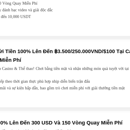
 Vòng Quay Miễn Phí
 đánh bạc video và giải độc đắc
n đến 10,000 USDT
i Tiền 100% Lên Đến ฿3.500/250.000VND/$100 Tại C
Miễn Phí
o Casino & Thể thao! Chơi bằng tiền mặt và nhận những món quà tuyệt vời tại
iếp theo thời gian thực phù hợp nhịp diễn biến trận đấu
ãi và sự kiện hấp dẫn, bao gồm trò chơi miễn phí với giải thưởng tiền mặt
0% Lên Đến 300 USD Và 150 Vòng Quay Miễn Phí