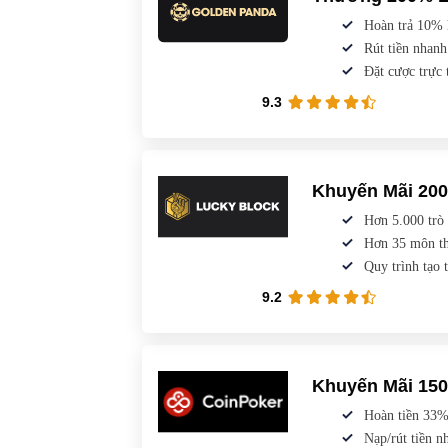
Hoàn trả 10% 
Rút tiền nhan
Đặt cược trực 
9.3
Khuyến Mãi 200
Hơn 5.000 trò 
Hơn 35 môn thể
Quy trình tạo 
9.2
Khuyến Mãi 150
Hoàn tiền 33%
Nạp/rút tiền n