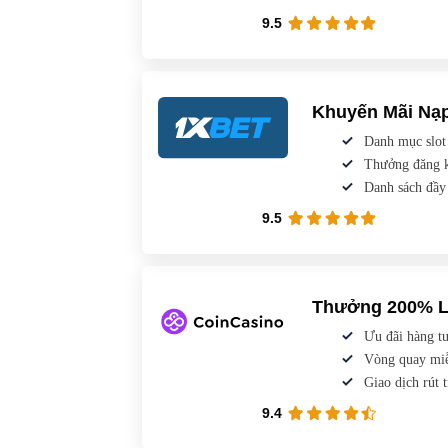
9.5
Khuyến Mãi Nạp
Danh mục slot
Thưởng đăng k
Danh sách đầy 
9.5
Thưởng 200% Lầ
Ưu đãi hàng t
Vòng quay miễ
Giao dịch rút 
9.4