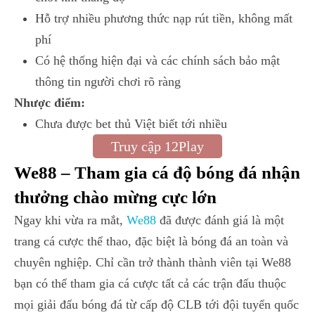
Hỗ trợ nhiều phương thức nạp rút tiền, không mất
phí
Có hệ thống hiện đại và các chính sách bảo mật
thông tin người chơi rõ ràng
Nhược điểm:
Chưa được bet thủ Việt biết tới nhiều
Truy cập 12Play
We88 – Tham gia cá độ bóng đá nhận
thưởng chào mừng cực lớn
Ngay khi vừa ra mắt,
We88
đã được đánh giá là một
trang cá cược thể thao, đặc biệt là bóng đá an toàn và
chuyên nghiệp. Chỉ cần trở thành thành viên tại We88
bạn có thể tham gia cá cược tất cả các trận đấu thuộc
mọi giải đấu bóng đá từ cấp độ CLB tới đội tuyển quốc