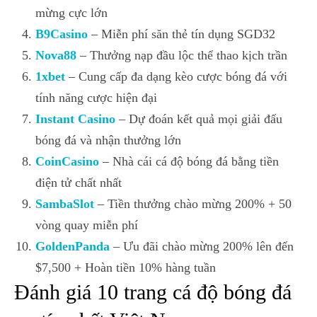
mừng cực lớn
B9Casino
– Miễn phí săn thẻ tín dụng SGD32
Nova88
– Thưởng nạp đầu lộc thể thao kịch trần
1xbet
– Cung cấp đa dạng kèo cược bóng đá với
tính năng cược hiện đại
Instant Casino
– Dự đoán kết quả mọi giải đấu
bóng đá và nhận thưởng lớn
CoinCasino
– Nhà cái cá độ bóng đá bằng tiền
điện tử chất nhất
SambaSlot
– Tiền thưởng chào mừng 200% + 50
vòng quay miễn phí
GoldenPanda
– Ưu đãi chào mừng 200% lên đến
$7,500 + Hoàn tiền 10% hàng tuần
Đánh giá 10 trang cá độ bóng đá