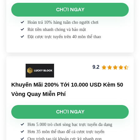
CHƠI NGAY
Hoàn trả 10% hàng tuần cho người chơi
Rút tiền nhanh chóng và bảo mật
Đặt cược trực tuyến trên 40 môn thể thao
9.2
Khuyến Mãi 200% Tới 10.000 USD Kèm 50
Vòng Quay Miễn Phí
CHƠI NGAY
Hơn 5.000 trò chơi sòng bạc trực tuyến đa dạng
Hơn 35 môn thể thao để cá cược trực tuyến
Quy trình tạo tài khoản cực kỳ nhanh gọn