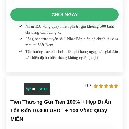
CHƠI NGAY
Nhận 150 vòng quay miễn phí trị giá khoảng 500 baht
chỉ bằng cách đăng ký
Sòng bạc trực tuyến số 1 Nhật Bản hiện đã chính thức ra
mắt tại Việt Nam
Tận hưởng các trò chơi miễn phí hàng ngày, các giải đấu
và chiến dịch chiến thắng không ngừng nghỉ
9.7
Tiền Thưởng Gửi Tiền 100% + Hộp Bí Ẩn
Lên Đến 10.000 USDT + 100 Vòng Quay
MIỄN