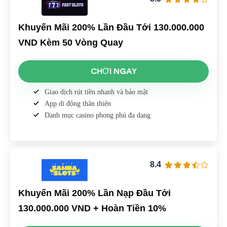
Khuyến Mãi 200% Lần Đầu Tới 130.000.000
VND Kèm 50 Vòng Quay
CHƠI NGAY
Giao dịch rút tiền nhanh và bảo mật
App di động thân thiện
Danh mục casino phong phú đa dạng
8.4
Khuyến Mãi 200% Lần Nạp Đầu Tới
130.000.000 VND + Hoàn Tiền 10%