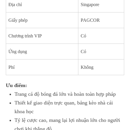
Địa chỉ
Singapore
Giấy phép
PAGCOR
Chương trình VIP
Có
Ứng dụng
Có
Phí
Không
Ưu điểm:
Trang cá độ bóng đá lớn và hoàn toàn hợp pháp
Thiết kế giao diện trực quan, bảng kèo nhà cái
khoa học
Tỷ lệ cược cao, mang lại lợi nhuận lớn cho người
chơi khi thắng độ