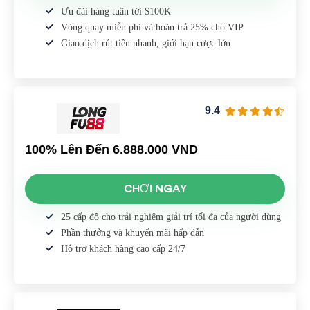
Ưu đãi hàng tuần tới $100K
Vòng quay miễn phí và hoàn trả 25% cho VIP
Giao dịch rút tiền nhanh, giới hạn cược lớn
9.4
100% Lên Đến 6.888.000 VND
CHƠI NGAY
25 cấp độ cho trải nghiệm giải trí tối đa của người dùng
Phần thưởng và khuyến mãi hấp dẫn
Hỗ trợ khách hàng cao cấp 24/7