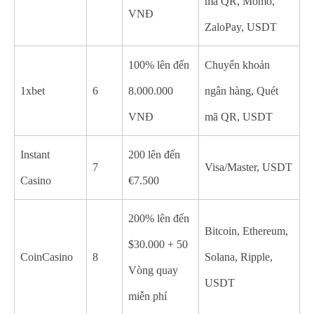
mã QR, Momo,
VNĐ
ZaloPay, USDT
100% lên đến
Chuyển khoản
1xbet
6
8.000.000
ngân hàng, Quét
VNĐ
mã QR, USDT
Instant
200 lên đến
7
Visa/Master, USDT
Casino
€7.500
200% lên đến
Bitcoin, Ethereum,
$30.000 + 50
CoinCasino
8
Solana, Ripple,
Vòng quay
USDT
miễn phí