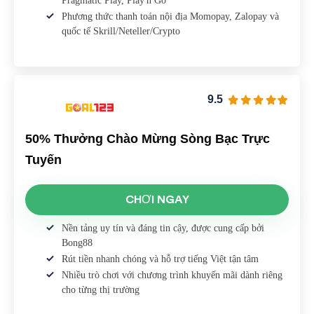
Pragmatic Play, Play'n Go
Phương thức thanh toán nội địa Momopay, Zalopay và
quốc tế Skrill/Neteller/Crypto
9.5
50% Thưởng Chào Mừng Sòng Bạc Trực
Tuyến
CHƠI NGAY
Nền tảng uy tín và đáng tin cậy, được cung cấp bởi
Bong88
Rút tiền nhanh chóng và hỗ trợ tiếng Việt tận tâm
Nhiều trò chơi với chương trình khuyến mãi dành riêng
cho từng thị trường