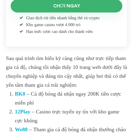
CHƠI NGAY
Giao dịch rút tiền nhanh bằng thẻ và crypto
Kho game casino vượt 4.000 trò
Hạn mức cược cao dành cho thành viên
Sau quá trình tìm hiểu kỹ càng cũng như trực tiếp tham
gia cá độ, chúng tôi nhận thấy 10 trang web dưới đây là
chuyên nghiệp và đáng tin cậy nhất, giúp bet thủ có thể
yên tâm tham gia cá trải nghiệm:
BK8
– Cá độ bóng đá nhận ngay 200K tiền cược
miễn phí
12Play
– Casino trực tuyến uy tín với kho game
cực khủng
We88
– Tham gia cá độ bóng đá nhận thưởng chào