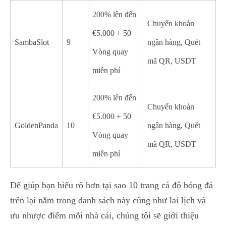
200% lên đến
Chuyển khoản
€5.000 + 50
SambaSlot
9
ngân hàng, Quét
Vòng quay
mã QR, USDT
miễn phí
200% lên đến
Chuyển khoản
€5.000 + 50
GoldenPanda
10
ngân hàng, Quét
Vòng quay
mã QR, USDT
miễn phí
Để giúp bạn hiểu rõ hơn tại sao 10 trang cá độ bóng đá
trên lại nằm trong danh sách này cũng như lai lịch và
ưu nhược điểm mỗi nhà cái, chúng tôi sẽ giới thiệu