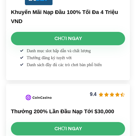
Khuyến Mãi Nạp Đầu 100% Tối Đa 4 Triệu
VND
CHƠI NGAY
Danh mục slot hấp dẫn và chất lượng
Thưởng đăng ký tuyệt vời
Danh sách đầy đủ các trò chơi bàn phổ biến
9.4
Thưởng 200% Lần Đầu Nạp Tới $30,000
CHƠI NGAY