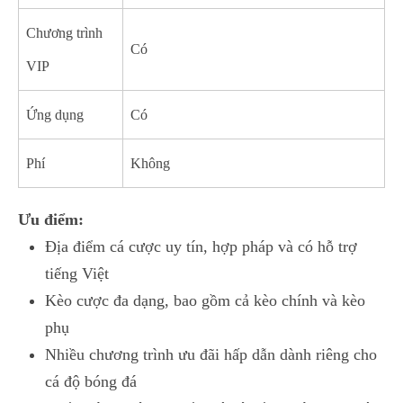
Chương trình
Có
VIP
Ứng dụng
Có
Phí
Không
Ưu điểm:
Địa điểm cá cược uy tín, hợp pháp và có hỗ trợ
tiếng Việt
Kèo cược đa dạng, bao gồm cả kèo chính và kèo
phụ
Nhiều chương trình ưu đãi hấp dẫn dành riêng cho
cá độ bóng đá