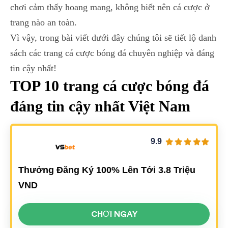
chơi cảm thấy hoang mang, không biết nên cá cược ở
trang nào an toàn.
Vì vậy, trong bài viết dưới đây chúng tôi sẽ tiết lộ danh
sách các trang cá cược bóng đá chuyên nghiệp và đáng
tin cậy nhất!
TOP 10 trang cá
cược
bóng đá
đáng tin cậy nhất Việt Nam
9.9
Thưởng Đăng Ký 100% Lên Tới 3.8 Triệu
VND
CHƠI NGAY