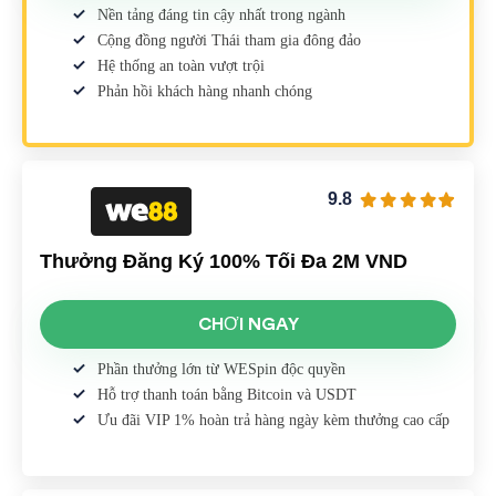
Nền tảng đáng tin cậy nhất trong ngành
Cộng đồng người Thái tham gia đông đảo
Hệ thống an toàn vượt trội
Phản hồi khách hàng nhanh chóng
9.8
Thưởng Đăng Ký 100% Tối Đa 2M VND
CHƠI NGAY
Phần thưởng lớn từ WESpin độc quyền
Hỗ trợ thanh toán bằng Bitcoin và USDT
Ưu đãi VIP 1% hoàn trả hàng ngày kèm thưởng cao cấp