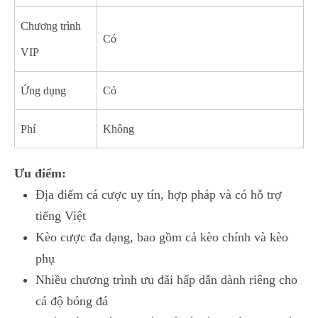
Chương trình
Có
VIP
Ứng dụng
Có
Phí
Không
Ưu điểm:
Địa điểm cá cược uy tín, hợp pháp và có hỗ trợ
tiếng Việt
Kèo cược đa dạng, bao gồm cả kèo chính và kèo
phụ
Nhiều chương trình ưu đãi hấp dẫn dành riêng cho
cá độ bóng đá