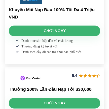
Khuyến Mãi Nạp Đầu 100% Tối Đa 4 Triệu
VND
CHƠI NGAY
Danh mục slot hấp dẫn và chất lượng
Thưởng đăng ký tuyệt vời
Danh sách đầy đủ các trò chơi bàn phổ biến
9.4
Thưởng 200% Lần Đầu Nạp Tới $30,000
CHƠI NGAY