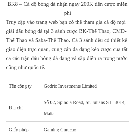
BK8 – Cá độ bóng đá nhận ngay 200K tiền cược miễn
phí
Truy cập vào trang web bạn có thể tham gia cá độ mọi
giải đấu bóng đá tại 3 sảnh cược BK-Thể Thao, CMD-
Thể Thao và Saba-Thể Thao. Cả 3 sảnh đều có thiết kế
giao diện trực quan, cung cấp đa dạng kèo cược của tất
cả các trận đấu bóng đá đang và sắp diễn ra trong nước
cũng như quốc tế.
Tên công ty
Godric Investments Limited
Số 02, Spinola Road, St. Julians STJ 3014,
Địa chỉ
Malta
Giấy phép
Gaming Curacao