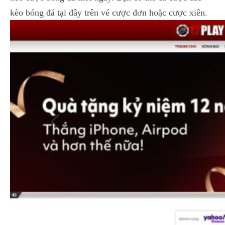
kèo bóng đá tại đây trên vé cược đơn hoặc cược xiên.