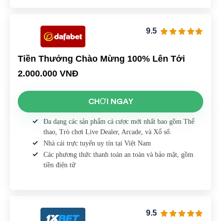
9.5
Tiền Thưởng Chào Mừng 100% Lên Tới
2.000.000 VNĐ
CHƠI NGAY
Đa dạng các sản phẩm cá cược mới nhất bao gồm Thể
thao, Trò chơi Live Dealer, Arcade, và Xổ số.
Nhà cái trực tuyến uy tín tại Việt Nam
Các phương thức thanh toán an toàn và bảo mật, gồm
tiền điện tử
9.5