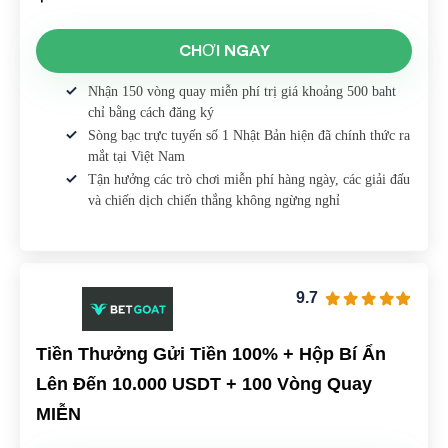
CHƠI NGAY
Nhận 150 vòng quay miễn phí trị giá khoảng 500 baht
chỉ bằng cách đăng ký
Sòng bạc trực tuyến số 1 Nhật Bản hiện đã chính thức ra
mắt tại Việt Nam
Tận hưởng các trò chơi miễn phí hàng ngày, các giải đấu
và chiến dịch chiến thắng không ngừng nghỉ
9.7
Tiền Thưởng Gửi Tiền 100% + Hộp Bí Ẩn
Lên Đến 10.000 USDT + 100 Vòng Quay
MIỄN