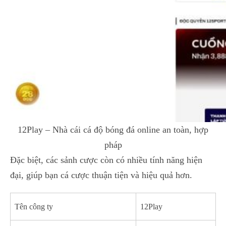
12Play – Nhà cái cá độ bóng đá online an toàn, hợp
pháp
Đặc biệt, các sảnh cược còn có nhiều tính năng hiện
đại, giúp bạn cá cược thuận tiện và hiệu quả hơn.
Tên công ty
12Play