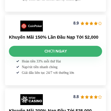
8.9
Khuyến Mãi 150% Lần Đầu Nạp Tới $2,000
CHƠI NGAY
Hoàn tiền 33% mỗi thứ Hai
Nạp/rút tiền nhanh chóng
Giải đấu liên tục 24/7 với thưởng lớn
8.8
Khuyến Mãi 200% Nạp Đầu Tới $25,000