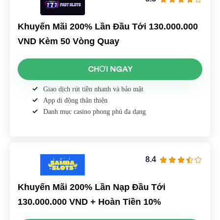
Khuyến Mãi 200% Lần Đầu Tới 130.000.000
VND Kèm 50 Vòng Quay
CHƠI NGAY
Giao dịch rút tiền nhanh và bảo mật
App di động thân thiện
Danh mục casino phong phú đa dạng
8.4
Khuyến Mãi 200% Lần Nạp Đầu Tới
130.000.000 VND + Hoàn Tiền 10%