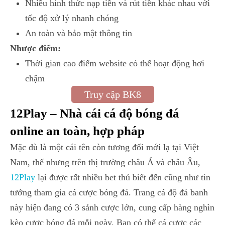
Nhiều hình thức nạp tiền và rút tiền khác nhau với
tốc độ xử lý nhanh chóng
An toàn và bảo mật thông tin
Nhược điểm:
Thời gian cao điểm website có thể hoạt động hơi
chậm
Truy cập BK8
12Play – Nhà cái cá độ bóng đá
online an toàn, hợp pháp
Mặc dù là một cái tên còn tương đối mới lạ tại Việt
Nam, thế nhưng trên thị trường châu Á và châu Âu,
12Play
lại được rất nhiều bet thủ biết đến cũng như tin
tưởng tham gia cá cược bóng đá. Trang cá độ đá banh
này hiện đang có 3 sảnh cược lớn, cung cấp hàng nghìn
kèo cược bóng đá mỗi ngày. Bạn có thể cá cược các