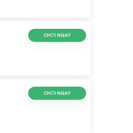
CHƠI NGAY
CHƠI NGAY