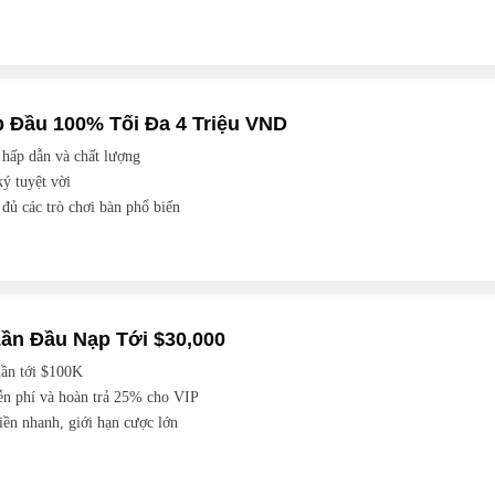
 Đầu 100% Tối Đa 4 Triệu VND
 hấp dẫn và chất lượng
ý tuyệt vời
đủ các trò chơi bàn phổ biến
n Đầu Nạp Tới $30,000
uần tới $100K
n phí và hoàn trả 25% cho VIP
tiền nhanh, giới hạn cược lớn