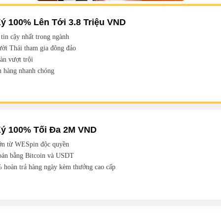
 100% Lên Tới 3.8 Triệu VND
tin cậy nhất trong ngành
ời Thái tham gia đông đảo
àn vượt trội
h hàng nhanh chóng
ý 100% Tối Đa 2M VND
ớn từ WESpin độc quyền
toán bằng Bitcoin và USDT
 hoàn trả hàng ngày kèm thưởng cao cấp