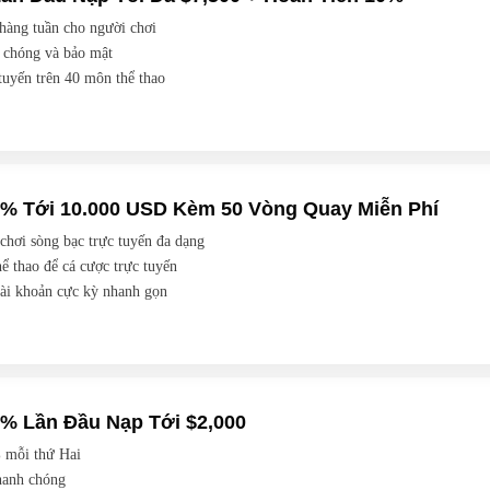
hàng tuần cho người chơi
h chóng và bảo mật
tuyến trên 40 môn thể thao
% Tới 10.000 USD Kèm 50 Vòng Quay Miễn Phí
chơi sòng bạc trực tuyến đa dạng
 thao để cá cược trực tuyến
tài khoản cực kỳ nhanh gọn
% Lần Đầu Nạp Tới $2,000
 mỗi thứ Hai
hanh chóng