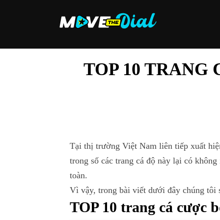
TOP 10 TRANG 
Tại thị trường Việt Nam liên tiếp xuất h
trong số các trang cá độ này lại có khôn
toàn.
Vì vậy, trong bài viết dưới đây chúng tôi
TOP 10 trang cá
cược
b