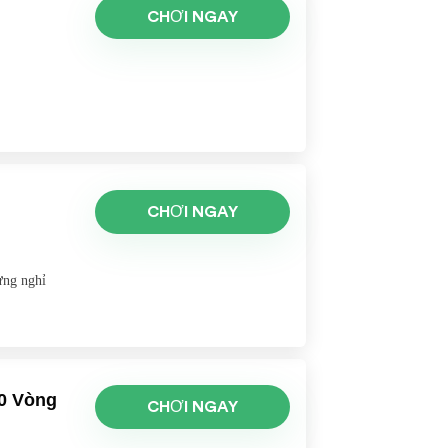
CHƠI NGAY
CHƠI NGAY
ừng nghỉ
00 Vòng
CHƠI NGAY