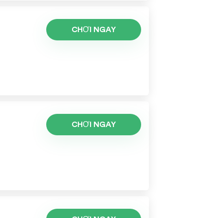
CHƠI NGAY
CHƠI NGAY