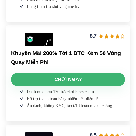
Hàng trăm trò slot và game live
8.7
Khuyến Mãi 200% Tới 1 BTC Kèm 50 Vòng
Quay Miễn Phí
CHƠI NGAY
Danh mục hơn 170 trò chơi blockchain
Hỗ trợ thanh toán bằng nhiều tiền điện tử
Ẩn danh, không KYC, tạo tài khoản nhanh chóng
8.5