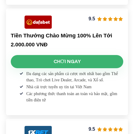
9.5
Tiền Thưởng Chào Mừng 100% Lên Tới
2.000.000 VNĐ
CHƠI NGAY
Đa dạng các sản phẩm cá cược mới nhất bao gồm Thể
thao, Trò chơi Live Dealer, Arcade, và Xổ số.
Nhà cái trực tuyến uy tín tại Việt Nam
Các phương thức thanh toán an toàn và bảo mật, gồm
tiền điện tử
9.5