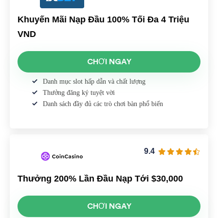
Khuyến Mãi Nạp Đầu 100% Tối Đa 4 Triệu
VND
CHƠI NGAY
Danh mục slot hấp dẫn và chất lượng
Thưởng đăng ký tuyệt vời
Danh sách đầy đủ các trò chơi bàn phổ biến
9.4
Thưởng 200% Lần Đầu Nạp Tới $30,000
CHƠI NGAY