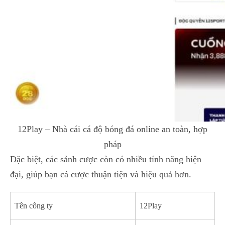
12Play – Nhà cái cá độ bóng đá online an toàn, hợp
pháp
Đặc biệt, các sảnh cược còn có nhiều tính năng hiện
đại, giúp bạn cá cược thuận tiện và hiệu quả hơn.
Tên công ty
12Play