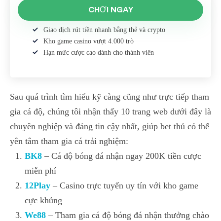
CHƠI NGAY
Giao dịch rút tiền nhanh bằng thẻ và crypto
Kho game casino vượt 4.000 trò
Hạn mức cược cao dành cho thành viên
Sau quá trình tìm hiểu kỹ càng cũng như trực tiếp tham
gia cá độ, chúng tôi nhận thấy 10 trang web dưới đây là
chuyên nghiệp và đáng tin cậy nhất, giúp bet thủ có thể
yên tâm tham gia cá trải nghiệm:
BK8
– Cá độ bóng đá nhận ngay 200K tiền cược
miễn phí
12Play
– Casino trực tuyến uy tín với kho game
cực khủng
We88
– Tham gia cá độ bóng đá nhận thưởng chào