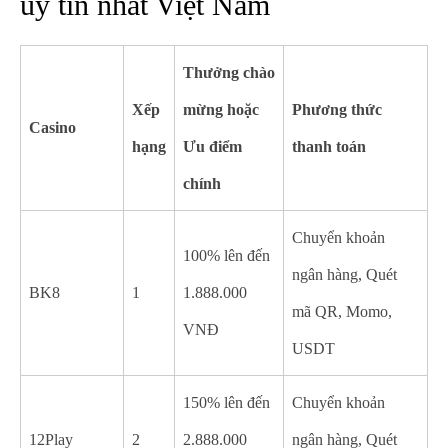
uy tín nhất Việt Nam
Thưởng chào
Xếp
mừng hoặc
Phương thức
Casino
hạng
Ưu điểm
thanh toán
chính
Chuyển khoản
100% lên đến
ngân hàng, Quét
BK8
1
1.888.000
mã QR, Momo,
VNĐ
USDT
150% lên đến
Chuyển khoản
12Play
2
2.888.000
ngân hàng, Quét