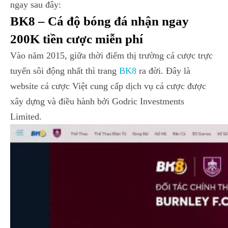
ngay sau đây:
BK8 – Cá độ bóng đá nhận ngay
200K tiền cược miễn phí
Vào năm 2015, giữa thời điểm thị trường cá cược trực
tuyến sôi động nhất thì trang
BK8
ra đời. Đây là
website cá cược Việt cung cấp dịch vụ cá cược được
xây dựng và điều hành bởi Godric Investments
Limited.