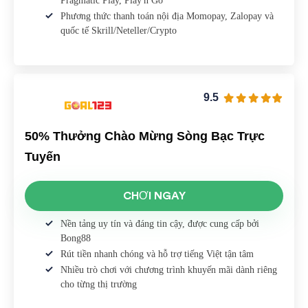
Pragmatic Play, Play'n Go
Phương thức thanh toán nội địa Momopay, Zalopay và
quốc tế Skrill/Neteller/Crypto
9.5
50% Thưởng Chào Mừng Sòng Bạc Trực
Tuyến
CHƠI NGAY
Nền tảng uy tín và đáng tin cậy, được cung cấp bởi
Bong88
Rút tiền nhanh chóng và hỗ trợ tiếng Việt tận tâm
Nhiều trò chơi với chương trình khuyến mãi dành riêng
cho từng thị trường