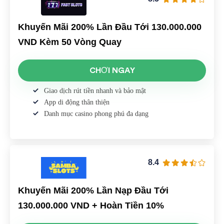
Khuyến Mãi 200% Lần Đầu Tới 130.000.000
VND Kèm 50 Vòng Quay
CHƠI NGAY
Giao dịch rút tiền nhanh và bảo mật
App di động thân thiện
Danh mục casino phong phú đa dạng
8.4
Khuyến Mãi 200% Lần Nạp Đầu Tới
130.000.000 VND + Hoàn Tiền 10%