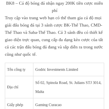
BK8 – Cá độ bóng đá nhận ngay 200K tiền cược miễn
phí
Truy cập vào trang web bạn có thể tham gia cá độ mọi
giải đấu bóng đá tại 3 sảnh cược BK-Thể Thao, CMD-
Thể Thao và Saba-Thể Thao. Cả 3 sảnh đều có thiết kế
giao diện trực quan, cung cấp đa dạng kèo cược của tất
cả các trận đấu bóng đá đang và sắp diễn ra trong nước
cũng như quốc tế.
Tên công ty
Godric Investments Limited
Số 02, Spinola Road, St. Julians STJ 3014,
Địa chỉ
Malta
Giấy phép
Gaming Curacao