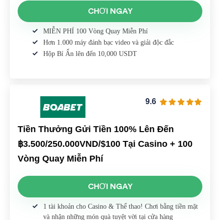
CHƠI NGAY
MIỄN PHÍ 100 Vòng Quay Miễn Phí
Hơn 1.000 máy đánh bạc video và giải độc đắc
Hộp Bí Ẩn lên đến 10,000 USDT
9.6
Tiền Thưởng Gửi Tiền 100% Lên Đến
฿3.500/250.000VND/$100 Tại Casino + 100
Vòng Quay Miễn Phí
CHƠI NGAY
1 tài khoản cho Casino & Thể thao! Chơi bằng tiền mặt
và nhận những món quà tuyệt vời tại cửa hàng