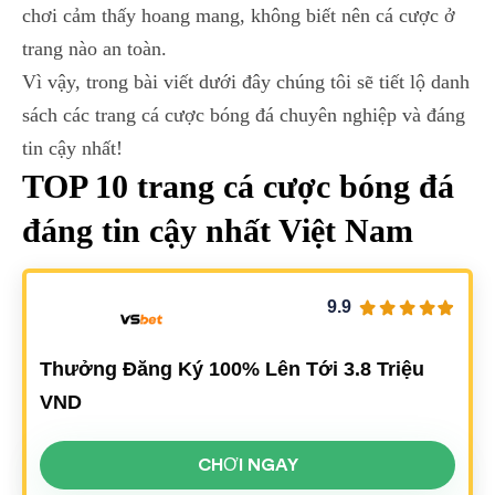
chơi cảm thấy hoang mang, không biết nên cá cược ở
trang nào an toàn.
Vì vậy, trong bài viết dưới đây chúng tôi sẽ tiết lộ danh
sách các trang cá cược bóng đá chuyên nghiệp và đáng
tin cậy nhất!
TOP 10 trang cá
cược
bóng đá
đáng tin cậy nhất Việt Nam
9.9
Thưởng Đăng Ký 100% Lên Tới 3.8 Triệu
VND
CHƠI NGAY