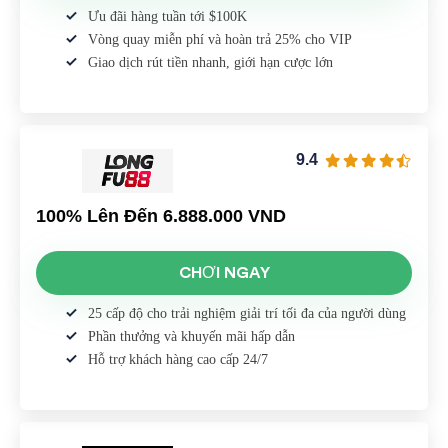
Ưu đãi hàng tuần tới $100K
Vòng quay miễn phí và hoàn trả 25% cho VIP
Giao dịch rút tiền nhanh, giới hạn cược lớn
9.4
100% Lên Đến 6.888.000 VND
CHƠI NGAY
25 cấp độ cho trải nghiệm giải trí tối đa của người dùng
Phần thưởng và khuyến mãi hấp dẫn
Hỗ trợ khách hàng cao cấp 24/7