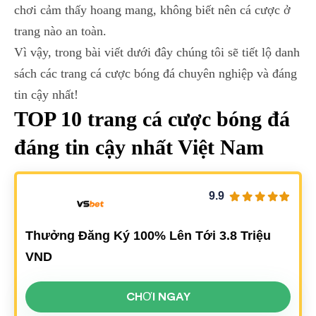
chơi cảm thấy hoang mang, không biết nên cá cược ở
trang nào an toàn.
Vì vậy, trong bài viết dưới đây chúng tôi sẽ tiết lộ danh
sách các trang cá cược bóng đá chuyên nghiệp và đáng
tin cậy nhất!
TOP 10 trang cá
cược
bóng đá
đáng tin cậy nhất Việt Nam
9.9
Thưởng Đăng Ký 100% Lên Tới 3.8 Triệu
VND
CHƠI NGAY