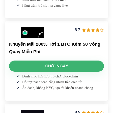
Hàng trăm trò slot và game live
8.7
Khuyến Mãi 200% Tới 1 BTC Kèm 50 Vòng
Quay Miễn Phí
CHƠI NGAY
Danh mục hơn 170 trò chơi blockchain
Hỗ trợ thanh toán bằng nhiều tiền điện tử
Ẩn danh, không KYC, tạo tài khoản nhanh chóng
8.5