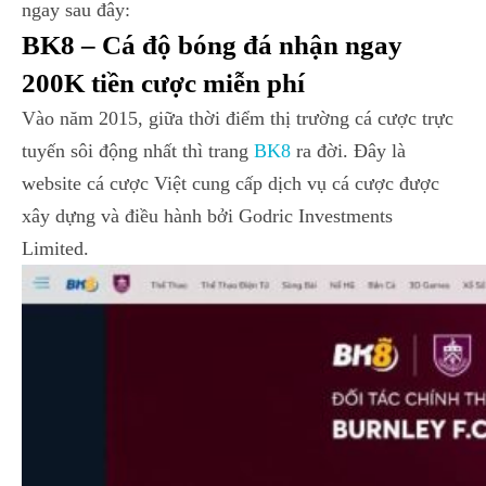
ngay sau đây:
BK8 – Cá độ bóng đá nhận ngay
200K tiền cược miễn phí
Vào năm 2015, giữa thời điểm thị trường cá cược trực
tuyến sôi động nhất thì trang
BK8
ra đời. Đây là
website cá cược Việt cung cấp dịch vụ cá cược được
xây dựng và điều hành bởi Godric Investments
Limited.