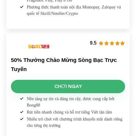
Pragmatic Play, Play'n Go
Phương thức thanh toán nội địa Momopay, Zalopay và
quốc tế Skrill/Neteller/Crypto
9.5
50% Thưởng Chào Mừng Sòng Bạc Trực
Tuyến
CHƠI NGAY
Nền tảng uy tín và đáng tin cậy, được cung cấp bởi
Bong88
Rút tiền nhanh chóng và hỗ trợ tiếng Việt tận tâm
Nhiều trò chơi với chương trình khuyến mãi dành riêng
cho từng thị trường