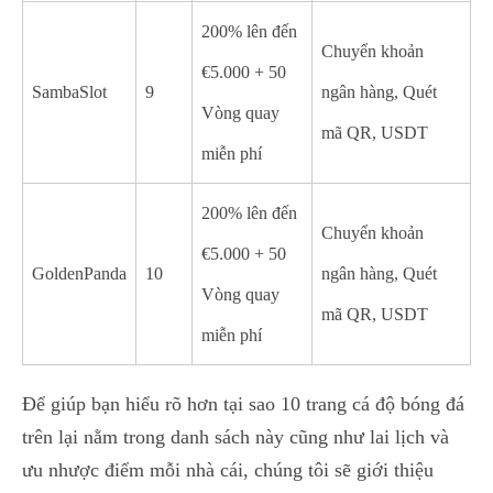
200% lên đến
Chuyển khoản
€5.000 + 50
SambaSlot
9
ngân hàng, Quét
Vòng quay
mã QR, USDT
miễn phí
200% lên đến
Chuyển khoản
€5.000 + 50
GoldenPanda
10
ngân hàng, Quét
Vòng quay
mã QR, USDT
miễn phí
Để giúp bạn hiểu rõ hơn tại sao 10 trang cá độ bóng đá
trên lại nằm trong danh sách này cũng như lai lịch và
ưu nhược điểm mỗi nhà cái, chúng tôi sẽ giới thiệu