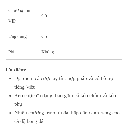
Chương trình
Có
VIP
Ứng dụng
Có
Phí
Không
Ưu điểm:
Địa điểm cá cược uy tín, hợp pháp và có hỗ trợ
tiếng Việt
Kèo cược đa dạng, bao gồm cả kèo chính và kèo
phụ
Nhiều chương trình ưu đãi hấp dẫn dành riêng cho
cá độ bóng đá