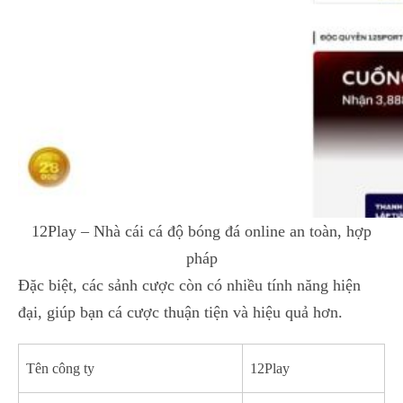
12Play – Nhà cái cá độ bóng đá online an toàn, hợp
pháp
Đặc biệt, các sảnh cược còn có nhiều tính năng hiện
đại, giúp bạn cá cược thuận tiện và hiệu quả hơn.
Tên công ty
12Play