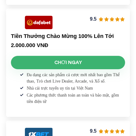
9.5
Tiền Thưởng Chào Mừng 100% Lên Tới
2.000.000 VNĐ
CHƠI NGAY
Đa dạng các sản phẩm cá cược mới nhất bao gồm Thể
thao, Trò chơi Live Dealer, Arcade, và Xổ số.
Nhà cái trực tuyến uy tín tại Việt Nam
Các phương thức thanh toán an toàn và bảo mật, gồm
tiền điện tử
9.5