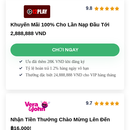
9.8
Khuyến Mãi 100% Cho Lần Nạp Đầu Tới
2,888,888 VND
CHƠI NGAY
Ưu đãi thêm 28K VND khi đăng ký
Tỷ lệ hoàn trả 1.2% hàng ngày vô hạn
Thưởng đặc biệt 24,888,888 VND cho VIP hàng tháng
9.7
Nhận Tiền Thưởng Chào Mừng Lên Đến
฿16.000!