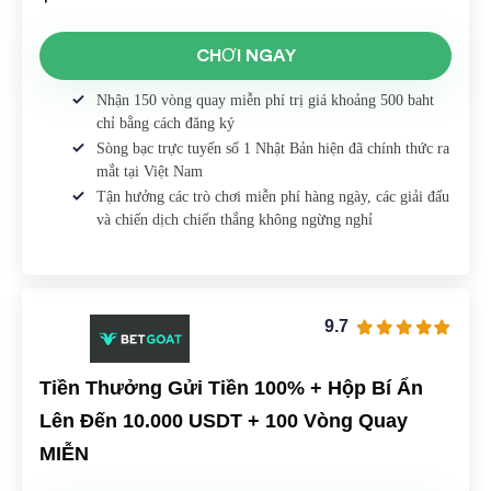
CHƠI NGAY
Nhận 150 vòng quay miễn phí trị giá khoảng 500 baht
chỉ bằng cách đăng ký
Sòng bạc trực tuyến số 1 Nhật Bản hiện đã chính thức ra
mắt tại Việt Nam
Tận hưởng các trò chơi miễn phí hàng ngày, các giải đấu
và chiến dịch chiến thắng không ngừng nghỉ
9.7
Tiền Thưởng Gửi Tiền 100% + Hộp Bí Ẩn
Lên Đến 10.000 USDT + 100 Vòng Quay
MIỄN