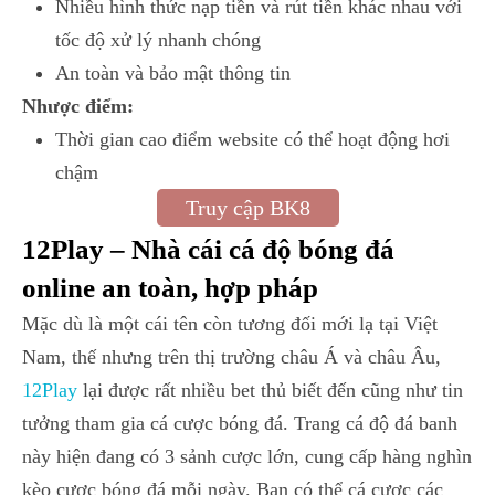
Nhiều hình thức nạp tiền và rút tiền khác nhau với
tốc độ xử lý nhanh chóng
An toàn và bảo mật thông tin
Nhược điểm:
Thời gian cao điểm website có thể hoạt động hơi
chậm
Truy cập BK8
12Play – Nhà cái cá độ bóng đá
online an toàn, hợp pháp
Mặc dù là một cái tên còn tương đối mới lạ tại Việt
Nam, thế nhưng trên thị trường châu Á và châu Âu,
12Play
lại được rất nhiều bet thủ biết đến cũng như tin
tưởng tham gia cá cược bóng đá. Trang cá độ đá banh
này hiện đang có 3 sảnh cược lớn, cung cấp hàng nghìn
kèo cược bóng đá mỗi ngày. Bạn có thể cá cược các