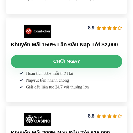
8.9
Khuyến Mãi 150% Lần Đầu Nạp Tới $2,000
CHƠI NGAY
Hoàn tiền 33% mỗi thứ Hai
Nạp/rút tiền nhanh chóng
Giải đấu liên tục 24/7 với thưởng lớn
8.8
Khuyến Mãi 200% Nạp Đầu Tới $25,000