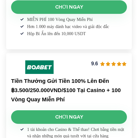
CHƠI NGAY
MIỄN PHÍ 100 Vòng Quay Miễn Phí
Hơn 1.000 máy đánh bạc video và giải độc đắc
Hộp Bí Ẩn lên đến 10,000 USDT
9.6
Tiền Thưởng Gửi Tiền 100% Lên Đến
฿3.500/250.000VND/$100 Tại Casino + 100
Vòng Quay Miễn Phí
CHƠI NGAY
1 tài khoản cho Casino & Thể thao! Chơi bằng tiền mặt
và nhận những món quà tuyệt vời tại cửa hàng