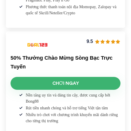
Pragmatic Play, Play'n Go
Phương thức thanh toán nội địa Momopay, Zalopay và
quốc tế Skrill/Neteller/Crypto
9.5
50% Thưởng Chào Mừng Sòng Bạc Trực
Tuyến
CHƠI NGAY
Nền tảng uy tín và đáng tin cậy, được cung cấp bởi
Bong88
Rút tiền nhanh chóng và hỗ trợ tiếng Việt tận tâm
Nhiều trò chơi với chương trình khuyến mãi dành riêng
cho từng thị trường