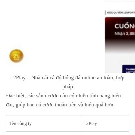
12Play – Nhà cái cá độ bóng đá online an toàn, hợp
pháp
Đặc biệt, các sảnh cược còn có nhiều tính năng hiện
đại, giúp bạn cá cược thuận tiện và hiệu quả hơn.
Tên công ty
12Play