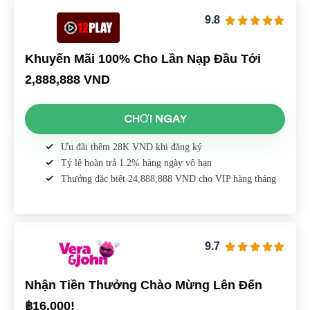
9.8
Khuyến Mãi 100% Cho Lần Nạp Đầu Tới
2,888,888 VND
CHƠI NGAY
Ưu đãi thêm 28K VND khi đăng ký
Tỷ lệ hoàn trả 1.2% hàng ngày vô hạn
Thưởng đặc biệt 24,888,888 VND cho VIP hàng tháng
9.7
Nhận Tiền Thưởng Chào Mừng Lên Đến
฿16.000!