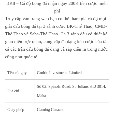
BK8 – Cá độ bóng đá nhận ngay 200K tiền cược miễn
phí
Truy cập vào trang web bạn có thể tham gia cá độ mọi
giải đấu bóng đá tại 3 sảnh cược BK-Thể Thao, CMD-
Thể Thao và Saba-Thể Thao. Cả 3 sảnh đều có thiết kế
giao diện trực quan, cung cấp đa dạng kèo cược của tất
cả các trận đấu bóng đá đang và sắp diễn ra trong nước
cũng như quốc tế.
Tên công ty
Godric Investments Limited
Số 02, Spinola Road, St. Julians STJ 3014,
Địa chỉ
Malta
Giấy phép
Gaming Curacao