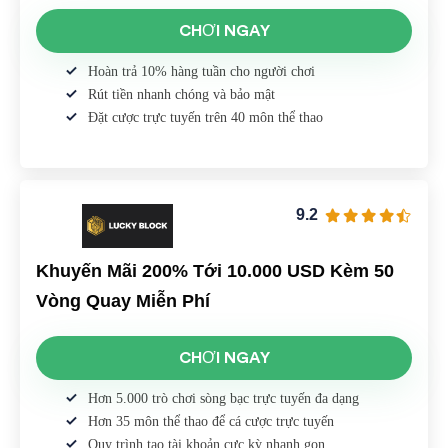
CHƠI NGAY
Hoàn trả 10% hàng tuần cho người chơi
Rút tiền nhanh chóng và bảo mật
Đặt cược trực tuyến trên 40 môn thể thao
9.2
Khuyến Mãi 200% Tới 10.000 USD Kèm 50
Vòng Quay Miễn Phí
CHƠI NGAY
Hơn 5.000 trò chơi sòng bạc trực tuyến đa dạng
Hơn 35 môn thể thao để cá cược trực tuyến
Quy trình tạo tài khoản cực kỳ nhanh gọn