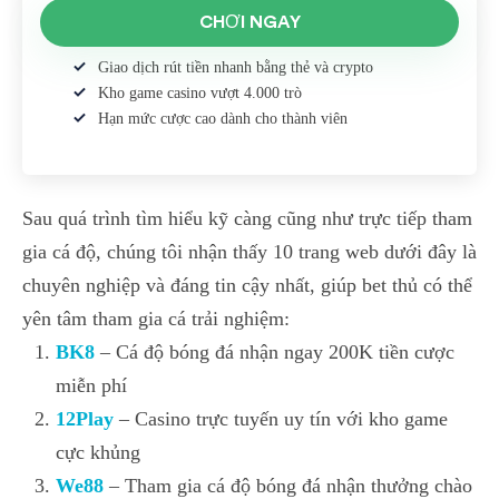
CHƠI NGAY
Giao dịch rút tiền nhanh bằng thẻ và crypto
Kho game casino vượt 4.000 trò
Hạn mức cược cao dành cho thành viên
Sau quá trình tìm hiểu kỹ càng cũng như trực tiếp tham
gia cá độ, chúng tôi nhận thấy 10 trang web dưới đây là
chuyên nghiệp và đáng tin cậy nhất, giúp bet thủ có thể
yên tâm tham gia cá trải nghiệm:
BK8
– Cá độ bóng đá nhận ngay 200K tiền cược
miễn phí
12Play
– Casino trực tuyến uy tín với kho game
cực khủng
We88
– Tham gia cá độ bóng đá nhận thưởng chào