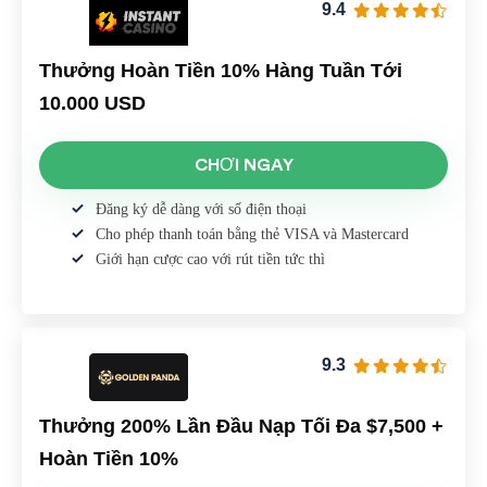
9.4
Thưởng Hoàn Tiền 10% Hàng Tuần Tới
10.000 USD
CHƠI NGAY
Đăng ký dễ dàng với số điện thoại
Cho phép thanh toán bằng thẻ VISA và Mastercard
Giới hạn cược cao với rút tiền tức thì
9.3
Thưởng 200% Lần Đầu Nạp Tối Đa $7,500 +
Hoàn Tiền 10%