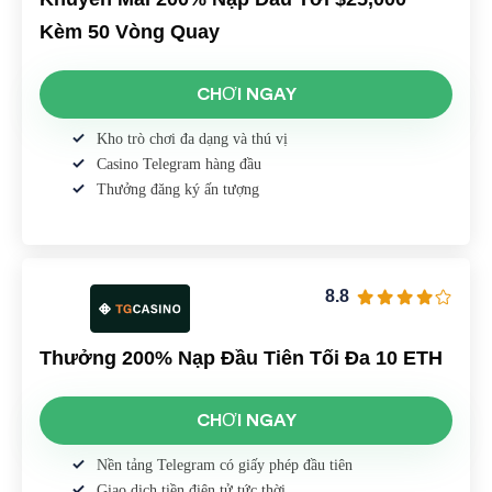
Kèm 50 Vòng Quay
CHƠI NGAY
Kho trò chơi đa dạng và thú vị
Casino Telegram hàng đầu
Thưởng đăng ký ấn tượng
8.8
Thưởng 200% Nạp Đầu Tiên Tối Đa 10 ETH
CHƠI NGAY
Nền tảng Telegram có giấy phép đầu tiên
Giao dịch tiền điện tử tức thời