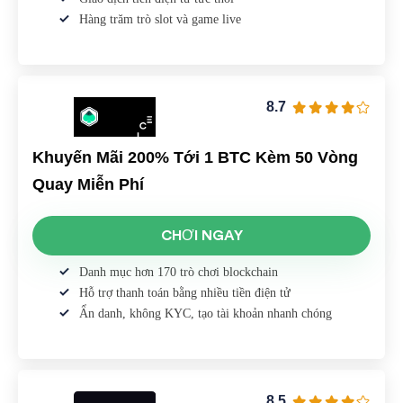
Hàng trăm trò slot và game live
8.7
Khuyến Mãi 200% Tới 1 BTC Kèm 50 Vòng
Quay Miễn Phí
CHƠI NGAY
Danh mục hơn 170 trò chơi blockchain
Hỗ trợ thanh toán bằng nhiều tiền điện tử
Ẩn danh, không KYC, tạo tài khoản nhanh chóng
8.5