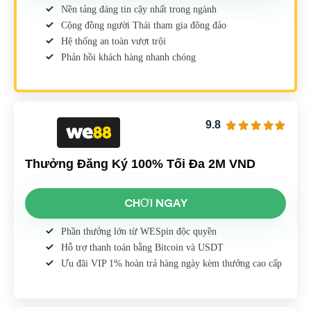
Nền tảng đáng tin cậy nhất trong ngành
Cộng đồng người Thái tham gia đông đảo
Hệ thống an toàn vượt trội
Phản hồi khách hàng nhanh chóng
9.8
Thưởng Đăng Ký 100% Tối Đa 2M VND
CHƠI NGAY
Phần thưởng lớn từ WESpin độc quyền
Hỗ trợ thanh toán bằng Bitcoin và USDT
Ưu đãi VIP 1% hoàn trả hàng ngày kèm thưởng cao cấp