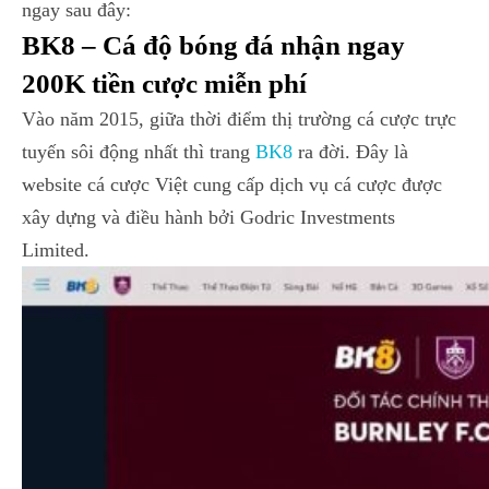
ngay sau đây:
BK8 – Cá độ bóng đá nhận ngay
200K tiền cược miễn phí
Vào năm 2015, giữa thời điểm thị trường cá cược trực
tuyến sôi động nhất thì trang
BK8
ra đời. Đây là
website cá cược Việt cung cấp dịch vụ cá cược được
xây dựng và điều hành bởi Godric Investments
Limited.