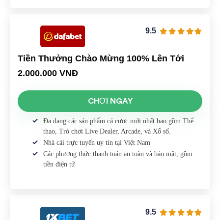
9.5
Tiền Thưởng Chào Mừng 100% Lên Tới
2.000.000 VNĐ
CHƠI NGAY
Đa dạng các sản phẩm cá cược mới nhất bao gồm Thể
thao, Trò chơi Live Dealer, Arcade, và Xổ số.
Nhà cái trực tuyến uy tín tại Việt Nam
Các phương thức thanh toán an toàn và bảo mật, gồm
tiền điện tử
9.5