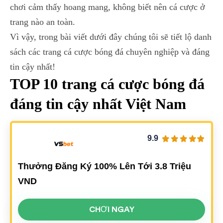
chơi cảm thấy hoang mang, không biết nên cá cược ở
trang nào an toàn.
Vì vậy, trong bài viết dưới đây chúng tôi sẽ tiết lộ danh
sách các trang cá cược bóng đá chuyên nghiệp và đáng
tin cậy nhất!
TOP 10 trang cá
cược
bóng đá
đáng tin cậy nhất Việt Nam
9.9
Thưởng Đăng Ký 100% Lên Tới 3.8 Triệu
VND
CHƠI NGAY