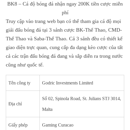
BK8 – Cá độ bóng đá nhận ngay 200K tiền cược miễn
phí
Truy cập vào trang web bạn có thể tham gia cá độ mọi
giải đấu bóng đá tại 3 sảnh cược BK-Thể Thao, CMD-
Thể Thao và Saba-Thể Thao. Cả 3 sảnh đều có thiết kế
giao diện trực quan, cung cấp đa dạng kèo cược của tất
cả các trận đấu bóng đá đang và sắp diễn ra trong nước
cũng như quốc tế.
Tên công ty
Godric Investments Limited
Số 02, Spinola Road, St. Julians STJ 3014,
Địa chỉ
Malta
Giấy phép
Gaming Curacao