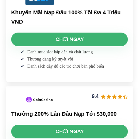
Khuyến Mãi Nạp Đầu 100% Tối Đa 4 Triệu
VND
CHƠI NGAY
Danh mục slot hấp dẫn và chất lượng
Thưởng đăng ký tuyệt vời
Danh sách đầy đủ các trò chơi bàn phổ biến
9.4
Thưởng 200% Lần Đầu Nạp Tới $30,000
CHƠI NGAY