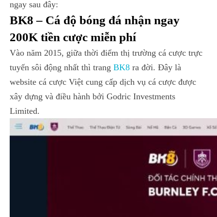
ngay sau đây:
BK8 – Cá độ bóng đá nhận ngay
200K tiền cược miễn phí
Vào năm 2015, giữa thời điểm thị trường cá cược trực
tuyến sôi động nhất thì trang
BK8
ra đời. Đây là
website cá cược Việt cung cấp dịch vụ cá cược được
xây dựng và điều hành bởi Godric Investments
Limited.