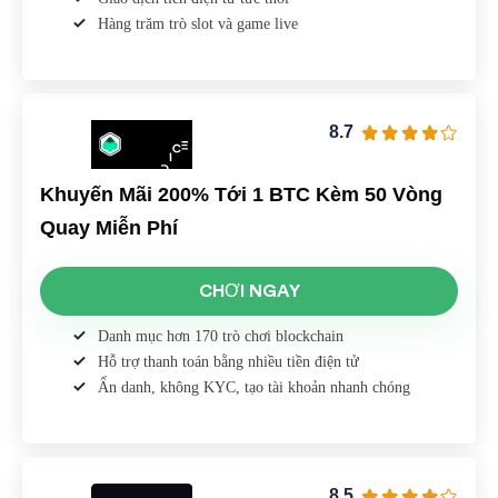
Hàng trăm trò slot và game live
8.7
Khuyến Mãi 200% Tới 1 BTC Kèm 50 Vòng
Quay Miễn Phí
CHƠI NGAY
Danh mục hơn 170 trò chơi blockchain
Hỗ trợ thanh toán bằng nhiều tiền điện tử
Ẩn danh, không KYC, tạo tài khoản nhanh chóng
8.5