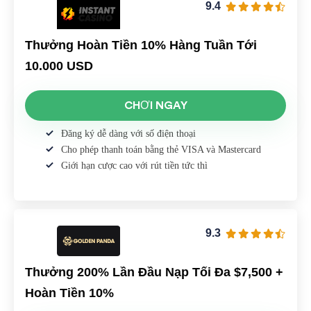
9.4
Thưởng Hoàn Tiền 10% Hàng Tuần Tới
10.000 USD
CHƠI NGAY
Đăng ký dễ dàng với số điện thoại
Cho phép thanh toán bằng thẻ VISA và Mastercard
Giới hạn cược cao với rút tiền tức thì
9.3
Thưởng 200% Lần Đầu Nạp Tối Đa $7,500 +
Hoàn Tiền 10%