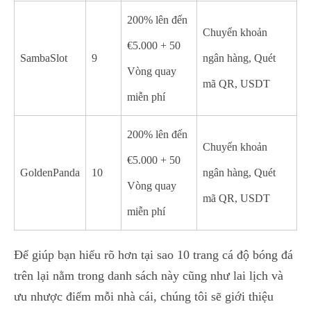
200% lên đến
Chuyển khoản
€5.000 + 50
SambaSlot
9
ngân hàng, Quét
Vòng quay
mã QR, USDT
miễn phí
200% lên đến
Chuyển khoản
€5.000 + 50
GoldenPanda
10
ngân hàng, Quét
Vòng quay
mã QR, USDT
miễn phí
Để giúp bạn hiểu rõ hơn tại sao 10 trang cá độ bóng đá
trên lại nằm trong danh sách này cũng như lai lịch và
ưu nhược điểm mỗi nhà cái, chúng tôi sẽ giới thiệu