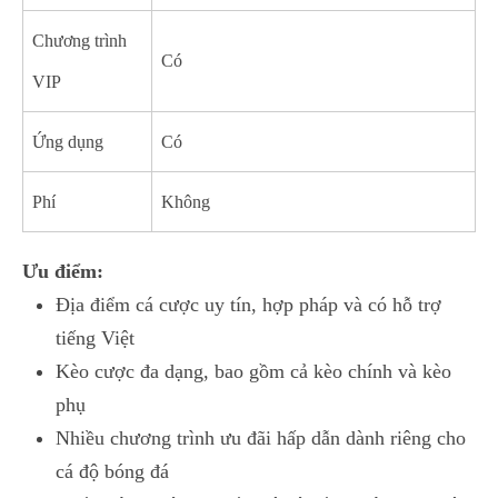
Chương trình
Có
VIP
Ứng dụng
Có
Phí
Không
Ưu điểm:
Địa điểm cá cược uy tín, hợp pháp và có hỗ trợ
tiếng Việt
Kèo cược đa dạng, bao gồm cả kèo chính và kèo
phụ
Nhiều chương trình ưu đãi hấp dẫn dành riêng cho
cá độ bóng đá