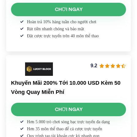
CHƠI NGAY
Hoàn trả 10% hàng tuần cho người chơi
Rút tiền nhanh chóng và bảo mật
Đặt cược trực tuyến trên 40 môn thể thao
9.2
Khuyến Mãi 200% Tới 10.000 USD Kèm 50
Vòng Quay Miễn Phí
CHƠI NGAY
Hơn 5.000 trò chơi sòng bạc trực tuyến đa dạng
Hơn 35 môn thể thao để cá cược trực tuyến
Quy trình tạo tài khoản cực kỳ nhanh gọn