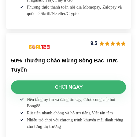
Pragmatic Play, Play'n Go
Phương thức thanh toán nội địa Momopay, Zalopay và
quốc tế Skrill/Neteller/Crypto
9.5
50% Thưởng Chào Mừng Sòng Bạc Trực
Tuyến
CHƠI NGAY
Nền tảng uy tín và đáng tin cậy, được cung cấp bởi
Bong88
Rút tiền nhanh chóng và hỗ trợ tiếng Việt tận tâm
Nhiều trò chơi với chương trình khuyến mãi dành riêng
cho từng thị trường