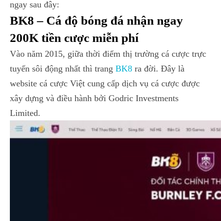
ngay sau đây:
BK8 – Cá độ bóng đá nhận ngay
200K tiền cược miễn phí
Vào năm 2015, giữa thời điểm thị trường cá cược trực
tuyến sôi động nhất thì trang
BK8
ra đời. Đây là
website cá cược Việt cung cấp dịch vụ cá cược được
xây dựng và điều hành bởi Godric Investments
Limited.