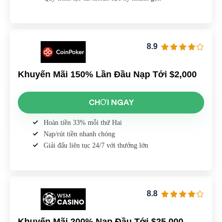
8.9
Khuyến Mãi 150% Lần Đầu Nạp Tới $2,000
CHƠI NGAY
Hoàn tiền 33% mỗi thứ Hai
Nạp/rút tiền nhanh chóng
Giải đấu liên tục 24/7 với thưởng lớn
8.8
Khuyến Mãi 200% Nạp Đầu Tới $25,000