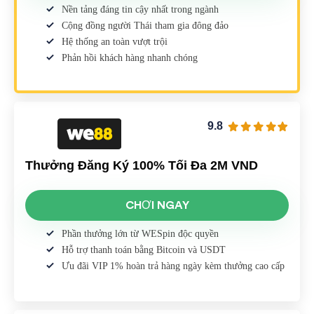
Nền tảng đáng tin cậy nhất trong ngành
Cộng đồng người Thái tham gia đông đảo
Hệ thống an toàn vượt trội
Phản hồi khách hàng nhanh chóng
9.8
Thưởng Đăng Ký 100% Tối Đa 2M VND
CHƠI NGAY
Phần thưởng lớn từ WESpin độc quyền
Hỗ trợ thanh toán bằng Bitcoin và USDT
Ưu đãi VIP 1% hoàn trả hàng ngày kèm thưởng cao cấp