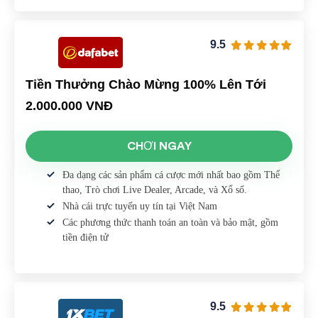
9.5
Tiền Thưởng Chào Mừng 100% Lên Tới
2.000.000 VNĐ
CHƠI NGAY
Đa dạng các sản phẩm cá cược mới nhất bao gồm Thể
thao, Trò chơi Live Dealer, Arcade, và Xổ số.
Nhà cái trực tuyến uy tín tại Việt Nam
Các phương thức thanh toán an toàn và bảo mật, gồm
tiền điện tử
9.5