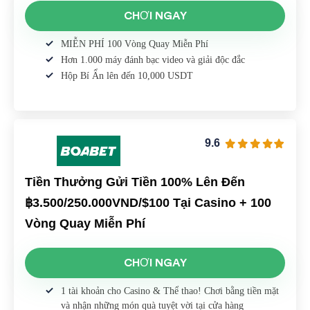
CHƠI NGAY
MIỄN PHÍ 100 Vòng Quay Miễn Phí
Hơn 1.000 máy đánh bạc video và giải độc đắc
Hộp Bí Ẩn lên đến 10,000 USDT
9.6
Tiền Thưởng Gửi Tiền 100% Lên Đến
฿3.500/250.000VND/$100 Tại Casino + 100
Vòng Quay Miễn Phí
CHƠI NGAY
1 tài khoản cho Casino & Thể thao! Chơi bằng tiền mặt
và nhận những món quà tuyệt vời tại cửa hàng