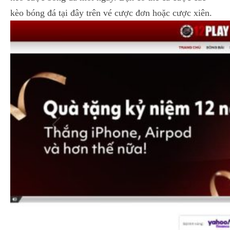
kèo bóng đá tại đây trên vé cược đơn hoặc cược xiên.