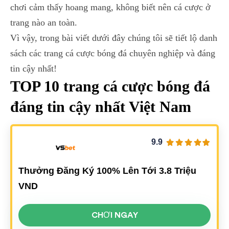
chơi cảm thấy hoang mang, không biết nên cá cược ở
trang nào an toàn.
Vì vậy, trong bài viết dưới đây chúng tôi sẽ tiết lộ danh
sách các trang cá cược bóng đá chuyên nghiệp và đáng
tin cậy nhất!
TOP 10 trang cá
cược
bóng đá
đáng tin cậy nhất Việt Nam
9.9
Thưởng Đăng Ký 100% Lên Tới 3.8 Triệu
VND
CHƠI NGAY