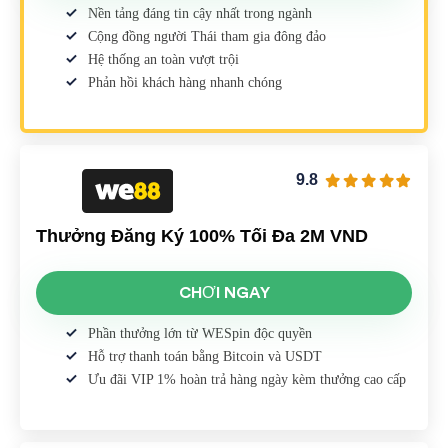
Nền tảng đáng tin cậy nhất trong ngành
Cộng đồng người Thái tham gia đông đảo
Hệ thống an toàn vượt trội
Phản hồi khách hàng nhanh chóng
9.8
Thưởng Đăng Ký 100% Tối Đa 2M VND
CHƠI NGAY
Phần thưởng lớn từ WESpin độc quyền
Hỗ trợ thanh toán bằng Bitcoin và USDT
Ưu đãi VIP 1% hoàn trả hàng ngày kèm thưởng cao cấp