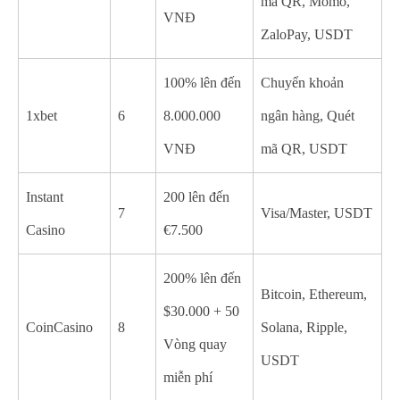
mã QR, Momo,
VNĐ
ZaloPay, USDT
100% lên đến
Chuyển khoản
1xbet
6
8.000.000
ngân hàng, Quét
VNĐ
mã QR, USDT
Instant
200 lên đến
7
Visa/Master, USDT
Casino
€7.500
200% lên đến
Bitcoin, Ethereum,
$30.000 + 50
CoinCasino
8
Solana, Ripple,
Vòng quay
USDT
miễn phí