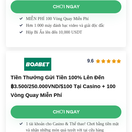
CHƠI NGAY
MIỄN PHÍ 100 Vòng Quay Miễn Phí
Hơn 1.000 máy đánh bạc video và giải độc đắc
Hộp Bí Ẩn lên đến 10,000 USDT
9.6
Tiền Thưởng Gửi Tiền 100% Lên Đến
฿3.500/250.000VND/$100 Tại Casino + 100
Vòng Quay Miễn Phí
CHƠI NGAY
1 tài khoản cho Casino & Thể thao! Chơi bằng tiền mặt
và nhận những món quà tuyệt vời tại cửa hàng