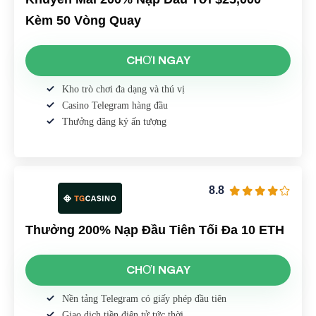
Kèm 50 Vòng Quay
CHƠI NGAY
Kho trò chơi đa dạng và thú vị
Casino Telegram hàng đầu
Thưởng đăng ký ấn tượng
8.8
Thưởng 200% Nạp Đầu Tiên Tối Đa 10 ETH
CHƠI NGAY
Nền tảng Telegram có giấy phép đầu tiên
Giao dịch tiền điện tử tức thời