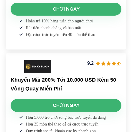
CHƠI NGAY
Hoàn trả 10% hàng tuần cho người chơi
Rút tiền nhanh chóng và bảo mật
Đặt cược trực tuyến trên 40 môn thể thao
9.2
Khuyến Mãi 200% Tới 10.000 USD Kèm 50
Vòng Quay Miễn Phí
CHƠI NGAY
Hơn 5.000 trò chơi sòng bạc trực tuyến đa dạng
Hơn 35 môn thể thao để cá cược trực tuyến
Quy trình tạo tài khoản cực kỳ nhanh gọn