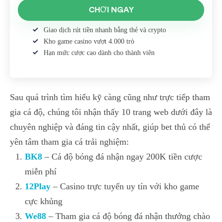
CHƠI NGAY
Giao dịch rút tiền nhanh bằng thẻ và crypto
Kho game casino vượt 4.000 trò
Hạn mức cược cao dành cho thành viên
Sau quá trình tìm hiểu kỹ càng cũng như trực tiếp tham
gia cá độ, chúng tôi nhận thấy 10 trang web dưới đây là
chuyên nghiệp và đáng tin cậy nhất, giúp bet thủ có thể
yên tâm tham gia cá trải nghiệm:
BK8
– Cá độ bóng đá nhận ngay 200K tiền cược
miễn phí
12Play
– Casino trực tuyến uy tín với kho game
cực khủng
We88
– Tham gia cá độ bóng đá nhận thưởng chào