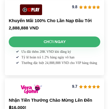
9.8
Khuyến Mãi 100% Cho Lần Nạp Đầu Tới
2,888,888 VND
CHƠI NGAY
Ưu đãi thêm 28K VND khi đăng ký
Tỷ lệ hoàn trả 1.2% hàng ngày vô hạn
Thưởng đặc biệt 24,888,888 VND cho VIP hàng tháng
9.7
Nhận Tiền Thưởng Chào Mừng Lên Đến
฿16.000!