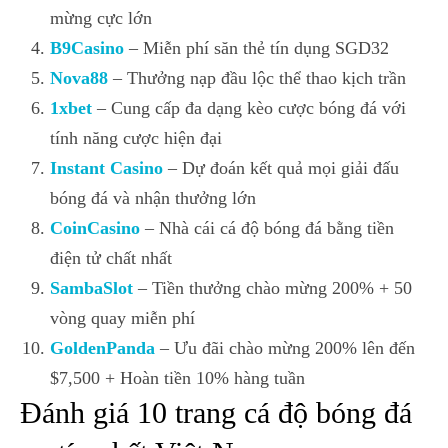
mừng cực lớn
B9Casino
– Miễn phí săn thẻ tín dụng SGD32
Nova88
– Thưởng nạp đầu lộc thể thao kịch trần
1xbet
– Cung cấp đa dạng kèo cược bóng đá với
tính năng cược hiện đại
Instant Casino
– Dự đoán kết quả mọi giải đấu
bóng đá và nhận thưởng lớn
CoinCasino
– Nhà cái cá độ bóng đá bằng tiền
điện tử chất nhất
SambaSlot
– Tiền thưởng chào mừng 200% + 50
vòng quay miễn phí
GoldenPanda
– Ưu đãi chào mừng 200% lên đến
$7,500 + Hoàn tiền 10% hàng tuần
Đánh giá 10 trang cá độ bóng đá