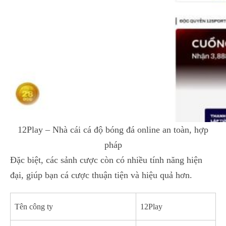
12Play – Nhà cái cá độ bóng đá online an toàn, hợp
pháp
Đặc biệt, các sảnh cược còn có nhiều tính năng hiện
đại, giúp bạn cá cược thuận tiện và hiệu quả hơn.
Tên công ty
12Play