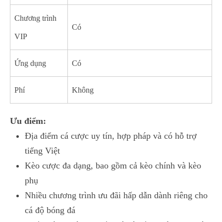
Chương trình
Có
VIP
Ứng dụng
Có
Phí
Không
Ưu điểm:
Địa điểm cá cược uy tín, hợp pháp và có hỗ trợ
tiếng Việt
Kèo cược đa dạng, bao gồm cả kèo chính và kèo
phụ
Nhiều chương trình ưu đãi hấp dẫn dành riêng cho
cá độ bóng đá