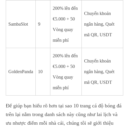
200% lên đến
Chuyển khoản
€5.000 + 50
SambaSlot
9
ngân hàng, Quét
Vòng quay
mã QR, USDT
miễn phí
200% lên đến
Chuyển khoản
€5.000 + 50
GoldenPanda
10
ngân hàng, Quét
Vòng quay
mã QR, USDT
miễn phí
Để giúp bạn hiểu rõ hơn tại sao 10 trang cá độ bóng đá
trên lại nằm trong danh sách này cũng như lai lịch và
ưu nhược điểm mỗi nhà cái, chúng tôi sẽ giới thiệu