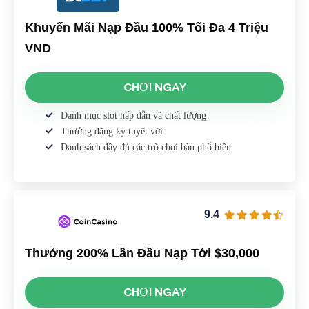
Khuyến Mãi Nạp Đầu 100% Tối Đa 4 Triệu
VND
CHƠI NGAY
Danh mục slot hấp dẫn và chất lượng
Thưởng đăng ký tuyệt vời
Danh sách đầy đủ các trò chơi bàn phổ biến
9.4
Thưởng 200% Lần Đầu Nạp Tới $30,000
CHƠI NGAY