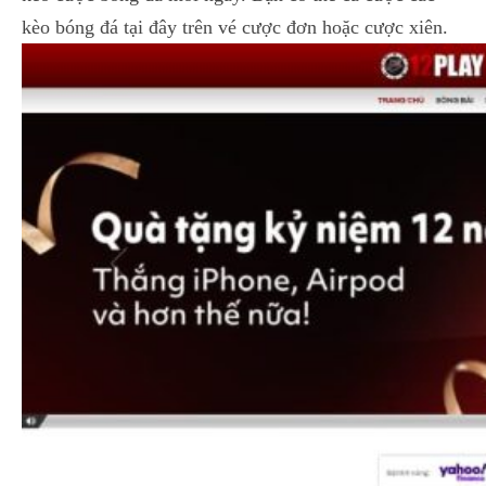
kèo bóng đá tại đây trên vé cược đơn hoặc cược xiên.