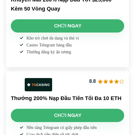
Kèm 50 Vòng Quay
CHƠI NGAY
Kho trò chơi đa dạng và thú vị
Casino Telegram hàng đầu
Thưởng đăng ký ấn tượng
8.8
Thưởng 200% Nạp Đầu Tiên Tối Đa 10 ETH
CHƠI NGAY
Nền tảng Telegram có giấy phép đầu tiên
Giao dịch tiền điện tử tức thời