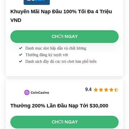
Khuyến Mãi Nạp Đầu 100% Tối Đa 4 Triệu
VND
CHƠI NGAY
Danh mục slot hấp dẫn và chất lượng
Thưởng đăng ký tuyệt vời
Danh sách đầy đủ các trò chơi bàn phổ biến
9.4
Thưởng 200% Lần Đầu Nạp Tới $30,000
CHƠI NGAY