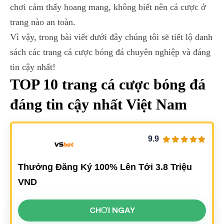
chơi cảm thấy hoang mang, không biết nên cá cược ở
trang nào an toàn.
Vì vậy, trong bài viết dưới đây chúng tôi sẽ tiết lộ danh
sách các trang cá cược bóng đá chuyên nghiệp và đáng
tin cậy nhất!
TOP 10 trang cá
cược
bóng đá
đáng tin cậy nhất Việt Nam
9.9
Thưởng Đăng Ký 100% Lên Tới 3.8 Triệu
VND
CHƠI NGAY