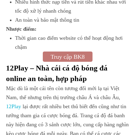
Nhiều hình thức nạp tiền và rút tiền khác nhau với
tốc độ xử lý nhanh chóng
An toàn và bảo mật thông tin
Nhược điểm:
Thời gian cao điểm website có thể hoạt động hơi
chậm
Truy cập BK8
12Play – Nhà cái cá độ bóng đá
online an toàn, hợp pháp
Mặc dù là một cái tên còn tương đối mới lạ tại Việt
Nam, thế nhưng trên thị trường châu Á và châu Âu,
12Play
lại được rất nhiều bet thủ biết đến cũng như tin
tưởng tham gia cá cược bóng đá. Trang cá độ đá banh
này hiện đang có 3 sảnh cược lớn, cung cấp hàng nghìn
kèo cược bóng đá mỗi ngày. Bạn có thể cá cược các