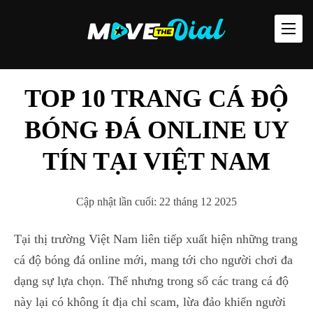
TOP 10 TRANG CÁ ĐỘ
BÓNG ĐÁ ONLINE UY
TÍN TẠI VIỆT NAM
Cập nhật lần cuối:
22 tháng 12 2025
Tại thị trường Việt Nam liên tiếp xuất hiện những trang
cá độ bóng đá online mới, mang tới cho người chơi đa
dạng sự lựa chọn. Thế nhưng trong số các trang cá độ
này lại có không ít địa chỉ scam, lừa đảo khiến người