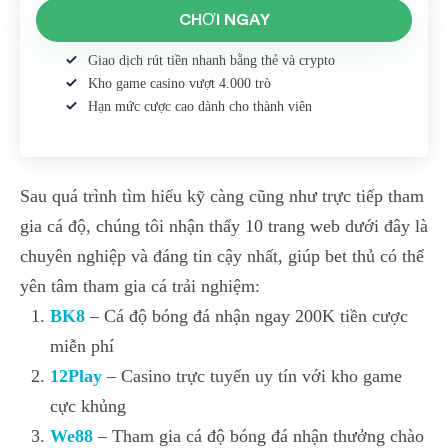
CHƠI NGAY
Giao dịch rút tiền nhanh bằng thẻ và crypto
Kho game casino vượt 4.000 trò
Hạn mức cược cao dành cho thành viên
Sau quá trình tìm hiểu kỹ càng cũng như trực tiếp tham
gia cá độ, chúng tôi nhận thấy 10 trang web dưới đây là
chuyên nghiệp và đáng tin cậy nhất, giúp bet thủ có thể
yên tâm tham gia cá trải nghiệm:
BK8
– Cá độ bóng đá nhận ngay 200K tiền cược
miễn phí
12Play
– Casino trực tuyến uy tín với kho game
cực khủng
We88
– Tham gia cá độ bóng đá nhận thưởng chào