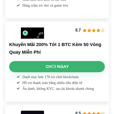
Hàng trăm trò slot và game live
8.7
Khuyến Mãi 200% Tới 1 BTC Kèm 50 Vòng
Quay Miễn Phí
CHƠI NGAY
Danh mục hơn 170 trò chơi blockchain
Hỗ trợ thanh toán bằng nhiều tiền điện tử
Ẩn danh, không KYC, tạo tài khoản nhanh chóng
8.5