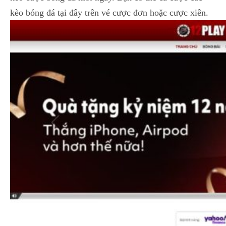
kèo bóng đá tại đây trên vé cược đơn hoặc cược xiên.