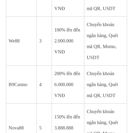
VNĐ
mã QR, USDT
Chuyển khoản
100% lên đến
ngân hàng, Quét
We88
3
2.000.000
mã QR, Momo,
VNĐ
USDT
200% lên đến
Chuyển khoản
B9Casino
4
6.000.000
ngân hàng, Quét
VNĐ
mã QR, USDT
Chuyển khoản
150% lên đến
ngân hàng, Quét
Nova88
5
3.888.888