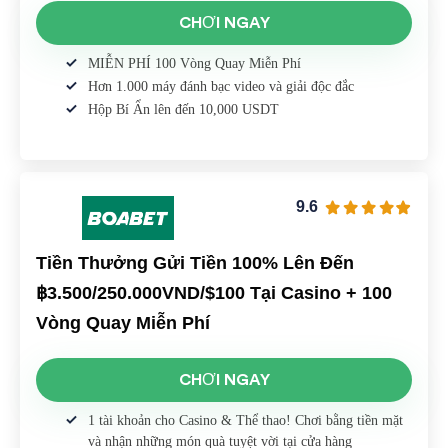
CHƠI NGAY
MIỄN PHÍ 100 Vòng Quay Miễn Phí
Hơn 1.000 máy đánh bạc video và giải độc đắc
Hộp Bí Ẩn lên đến 10,000 USDT
9.6
Tiền Thưởng Gửi Tiền 100% Lên Đến
฿3.500/250.000VND/$100 Tại Casino + 100
Vòng Quay Miễn Phí
CHƠI NGAY
1 tài khoản cho Casino & Thể thao! Chơi bằng tiền mặt
và nhận những món quà tuyệt vời tại cửa hàng