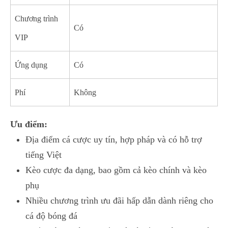
Chương trình
Có
VIP
Ứng dụng
Có
Phí
Không
Ưu điểm:
Địa điểm cá cược uy tín, hợp pháp và có hỗ trợ
tiếng Việt
Kèo cược đa dạng, bao gồm cả kèo chính và kèo
phụ
Nhiều chương trình ưu đãi hấp dẫn dành riêng cho
cá độ bóng đá