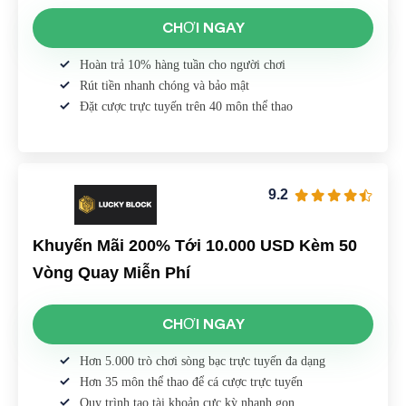
CHƠI NGAY
Hoàn trả 10% hàng tuần cho người chơi
Rút tiền nhanh chóng và bảo mật
Đặt cược trực tuyến trên 40 môn thể thao
9.2
Khuyến Mãi 200% Tới 10.000 USD Kèm 50
Vòng Quay Miễn Phí
CHƠI NGAY
Hơn 5.000 trò chơi sòng bạc trực tuyến đa dạng
Hơn 35 môn thể thao để cá cược trực tuyến
Quy trình tạo tài khoản cực kỳ nhanh gọn