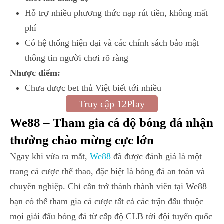
Hỗ trợ nhiều phương thức nạp rút tiền, không mất
phí
Có hệ thống hiện đại và các chính sách bảo mật
thông tin người chơi rõ ràng
Nhược điểm:
Chưa được bet thủ Việt biết tới nhiều
Truy cập 12Play
We88 – Tham gia cá độ bóng đá nhận
thưởng chào mừng cực lớn
Ngay khi vừa ra mắt,
We88
đã được đánh giá là một
trang cá cược thể thao, đặc biệt là bóng đá an toàn và
chuyên nghiệp. Chỉ cần trở thành thành viên tại We88
bạn có thể tham gia cá cược tất cả các trận đấu thuộc
mọi giải đấu bóng đá từ cấp độ CLB tới đội tuyển quốc