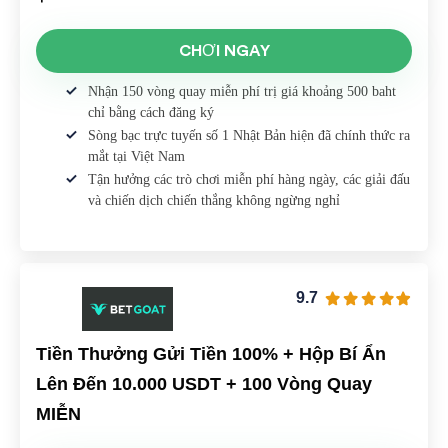
CHƠI NGAY
Nhận 150 vòng quay miễn phí trị giá khoảng 500 baht
chỉ bằng cách đăng ký
Sòng bạc trực tuyến số 1 Nhật Bản hiện đã chính thức ra
mắt tại Việt Nam
Tận hưởng các trò chơi miễn phí hàng ngày, các giải đấu
và chiến dịch chiến thắng không ngừng nghỉ
9.7
Tiền Thưởng Gửi Tiền 100% + Hộp Bí Ẩn
Lên Đến 10.000 USDT + 100 Vòng Quay
MIỄN