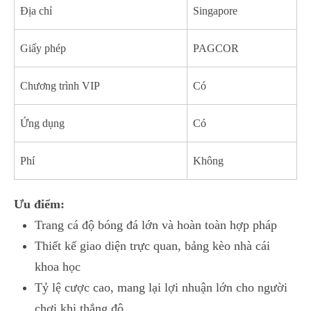
Địa chỉ
Singapore
Giấy phép
PAGCOR
Chương trình VIP
Có
Ứng dụng
Có
Phí
Không
Ưu điểm:
Trang cá độ bóng đá lớn và hoàn toàn hợp pháp
Thiết kế giao diện trực quan, bảng kèo nhà cái
khoa học
Tỷ lệ cược cao, mang lại lợi nhuận lớn cho người
chơi khi thắng độ