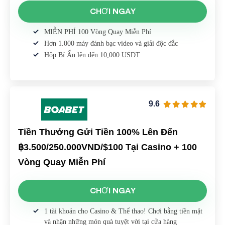
CHƠI NGAY
MIỄN PHÍ 100 Vòng Quay Miễn Phí
Hơn 1.000 máy đánh bạc video và giải độc đắc
Hộp Bí Ẩn lên đến 10,000 USDT
9.6
Tiền Thưởng Gửi Tiền 100% Lên Đến
฿3.500/250.000VND/$100 Tại Casino + 100
Vòng Quay Miễn Phí
CHƠI NGAY
1 tài khoản cho Casino & Thể thao! Chơi bằng tiền mặt
và nhận những món quà tuyệt vời tại cửa hàng