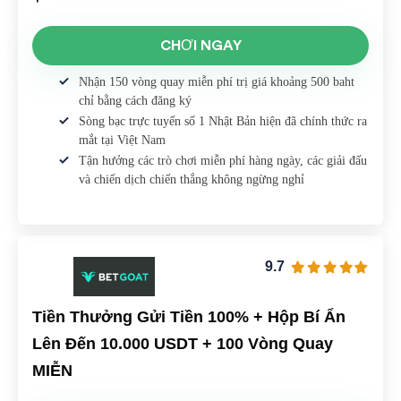
CHƠI NGAY
Nhận 150 vòng quay miễn phí trị giá khoảng 500 baht
chỉ bằng cách đăng ký
Sòng bạc trực tuyến số 1 Nhật Bản hiện đã chính thức ra
mắt tại Việt Nam
Tận hưởng các trò chơi miễn phí hàng ngày, các giải đấu
và chiến dịch chiến thắng không ngừng nghỉ
9.7
Tiền Thưởng Gửi Tiền 100% + Hộp Bí Ẩn
Lên Đến 10.000 USDT + 100 Vòng Quay
MIỄN