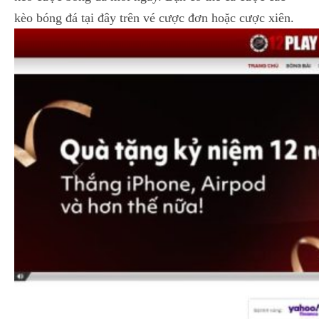
kèo bóng đá tại đây trên vé cược đơn hoặc cược xiên.