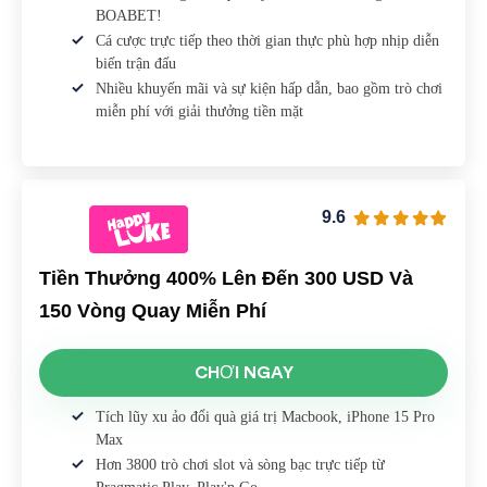
BOABET!
Cá cược trực tiếp theo thời gian thực phù hợp nhịp diễn
biến trận đấu
Nhiều khuyến mãi và sự kiện hấp dẫn, bao gồm trò chơi
miễn phí với giải thưởng tiền mặt
9.6
Tiền Thưởng 400% Lên Đến 300 USD Và
150 Vòng Quay Miễn Phí
CHƠI NGAY
Tích lũy xu ảo đổi quà giá trị Macbook, iPhone 15 Pro
Max
Hơn 3800 trò chơi slot và sòng bạc trực tiếp từ