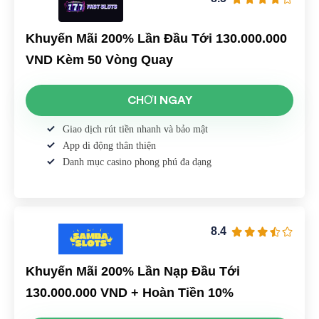
Khuyến Mãi 200% Lần Đầu Tới 130.000.000
VND Kèm 50 Vòng Quay
CHƠI NGAY
Giao dịch rút tiền nhanh và bảo mật
App di động thân thiện
Danh mục casino phong phú đa dạng
8.4
Khuyến Mãi 200% Lần Nạp Đầu Tới
130.000.000 VND + Hoàn Tiền 10%