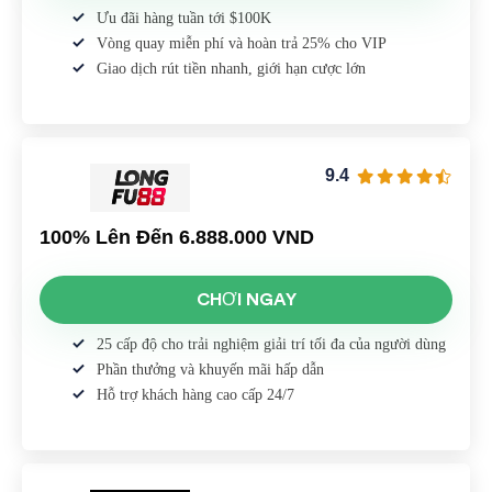
Ưu đãi hàng tuần tới $100K
Vòng quay miễn phí và hoàn trả 25% cho VIP
Giao dịch rút tiền nhanh, giới hạn cược lớn
9.4
100% Lên Đến 6.888.000 VND
CHƠI NGAY
25 cấp độ cho trải nghiệm giải trí tối đa của người dùng
Phần thưởng và khuyến mãi hấp dẫn
Hỗ trợ khách hàng cao cấp 24/7