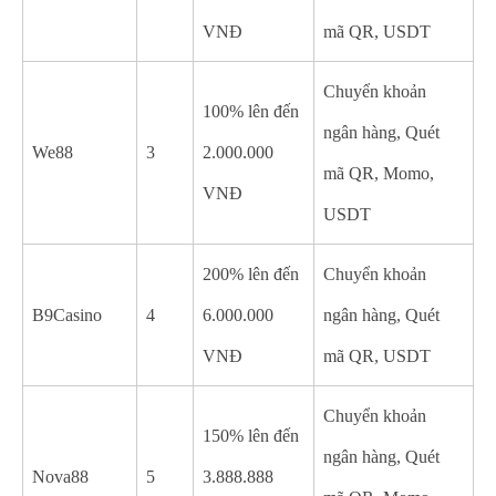
VNĐ
mã QR, USDT
Chuyển khoản
100% lên đến
ngân hàng, Quét
We88
3
2.000.000
mã QR, Momo,
VNĐ
USDT
200% lên đến
Chuyển khoản
B9Casino
4
6.000.000
ngân hàng, Quét
VNĐ
mã QR, USDT
Chuyển khoản
150% lên đến
ngân hàng, Quét
Nova88
5
3.888.888