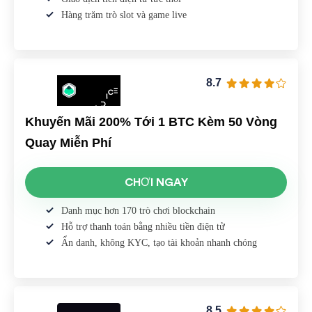
Hàng trăm trò slot và game live
8.7
Khuyến Mãi 200% Tới 1 BTC Kèm 50 Vòng
Quay Miễn Phí
CHƠI NGAY
Danh mục hơn 170 trò chơi blockchain
Hỗ trợ thanh toán bằng nhiều tiền điện tử
Ẩn danh, không KYC, tạo tài khoản nhanh chóng
8.5