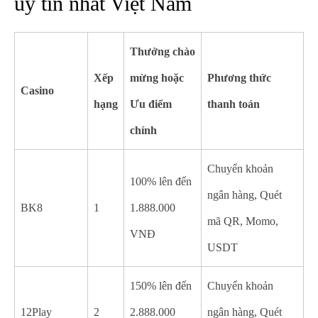
uy tín nhất Việt Nam
Thưởng chào
Xếp
mừng hoặc
Phương thức
Casino
hạng
Ưu điểm
thanh toán
chính
Chuyển khoản
100% lên đến
ngân hàng, Quét
BK8
1
1.888.000
mã QR, Momo,
VNĐ
USDT
150% lên đến
Chuyển khoản
12Play
2
2.888.000
ngân hàng, Quét