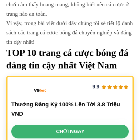
chơi cảm thấy hoang mang, không biết nên cá cược ở
trang nào an toàn.
Vì vậy, trong bài viết dưới đây chúng tôi sẽ tiết lộ danh
sách các trang cá cược bóng đá chuyên nghiệp và đáng
tin cậy nhất!
TOP 10 trang cá
cược
bóng đá
đáng tin cậy nhất Việt Nam
9.9
Thưởng Đăng Ký 100% Lên Tới 3.8 Triệu
VND
CHƠI NGAY