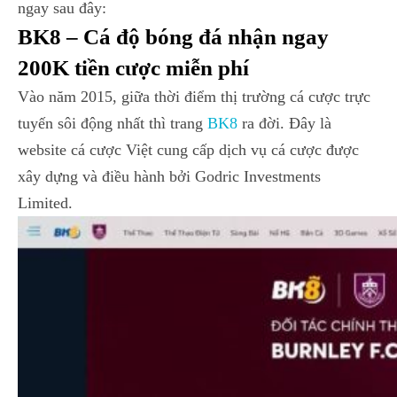
ngay sau đây:
BK8 – Cá độ bóng đá nhận ngay
200K tiền cược miễn phí
Vào năm 2015, giữa thời điểm thị trường cá cược trực
tuyến sôi động nhất thì trang
BK8
ra đời. Đây là
website cá cược Việt cung cấp dịch vụ cá cược được
xây dựng và điều hành bởi Godric Investments
Limited.