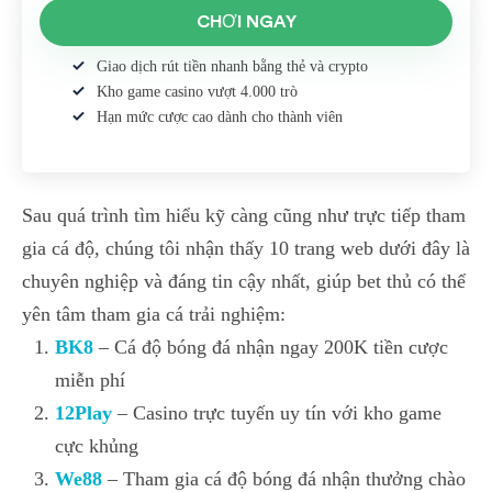
CHƠI NGAY
Giao dịch rút tiền nhanh bằng thẻ và crypto
Kho game casino vượt 4.000 trò
Hạn mức cược cao dành cho thành viên
Sau quá trình tìm hiểu kỹ càng cũng như trực tiếp tham
gia cá độ, chúng tôi nhận thấy 10 trang web dưới đây là
chuyên nghiệp và đáng tin cậy nhất, giúp bet thủ có thể
yên tâm tham gia cá trải nghiệm:
BK8
– Cá độ bóng đá nhận ngay 200K tiền cược
miễn phí
12Play
– Casino trực tuyến uy tín với kho game
cực khủng
We88
– Tham gia cá độ bóng đá nhận thưởng chào