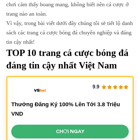
chơi cảm thấy hoang mang, không biết nên cá cược ở
trang nào an toàn.
Vì vậy, trong bài viết dưới đây chúng tôi sẽ tiết lộ danh
sách các trang cá cược bóng đá chuyên nghiệp và đáng
tin cậy nhất!
TOP 10 trang cá
cược
bóng đá
đáng tin cậy nhất Việt Nam
9.9
Thưởng Đăng Ký 100% Lên Tới 3.8 Triệu
VND
CHƠI NGAY