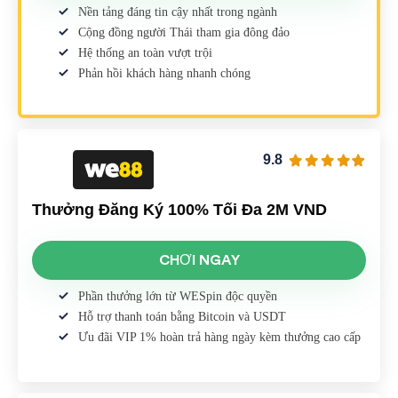
Nền tảng đáng tin cậy nhất trong ngành
Cộng đồng người Thái tham gia đông đảo
Hệ thống an toàn vượt trội
Phản hồi khách hàng nhanh chóng
9.8
Thưởng Đăng Ký 100% Tối Đa 2M VND
CHƠI NGAY
Phần thưởng lớn từ WESpin độc quyền
Hỗ trợ thanh toán bằng Bitcoin và USDT
Ưu đãi VIP 1% hoàn trả hàng ngày kèm thưởng cao cấp