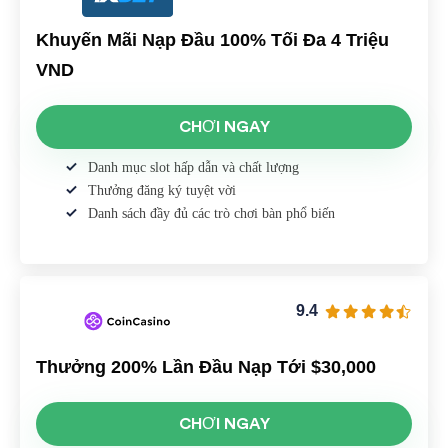
Khuyến Mãi Nạp Đầu 100% Tối Đa 4 Triệu
VND
CHƠI NGAY
Danh mục slot hấp dẫn và chất lượng
Thưởng đăng ký tuyệt vời
Danh sách đầy đủ các trò chơi bàn phổ biến
9.4
Thưởng 200% Lần Đầu Nạp Tới $30,000
CHƠI NGAY