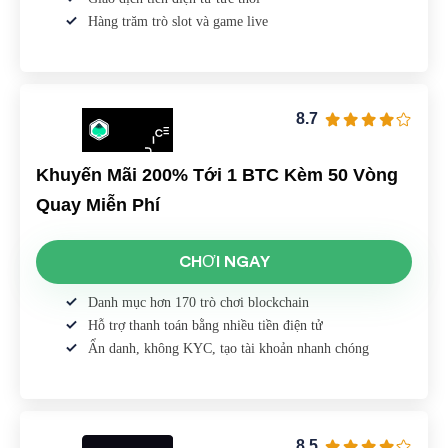
Hàng trăm trò slot và game live
8.7
Khuyến Mãi 200% Tới 1 BTC Kèm 50 Vòng
Quay Miễn Phí
CHƠI NGAY
Danh mục hơn 170 trò chơi blockchain
Hỗ trợ thanh toán bằng nhiều tiền điện tử
Ẩn danh, không KYC, tạo tài khoản nhanh chóng
8.5