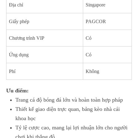
Địa chỉ
Singapore
Giấy phép
PAGCOR
Chương trình VIP
Có
Ứng dụng
Có
Phí
Không
Ưu điểm:
Trang cá độ bóng đá lớn và hoàn toàn hợp pháp
Thiết kế giao diện trực quan, bảng kèo nhà cái
khoa học
Tỷ lệ cược cao, mang lại lợi nhuận lớn cho người
chơi khi thắng độ