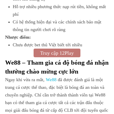
Hỗ trợ nhiều phương thức nạp rút tiền, không mất
phí
Có hệ thống hiện đại và các chính sách bảo mật
thông tin người chơi rõ ràng
Nhược điểm:
Chưa được bet thủ Việt biết tới nhiều
Truy cập 12Play
We88 – Tham gia cá độ bóng đá nhận
thưởng chào mừng cực lớn
Ngay khi vừa ra mắt,
We88
đã được đánh giá là một
trang cá cược thể thao, đặc biệt là bóng đá an toàn và
chuyên nghiệp. Chỉ cần trở thành thành viên tại We88
bạn có thể tham gia cá cược tất cả các trận đấu thuộc
mọi giải đấu bóng đá từ cấp độ CLB tới đội tuyển quốc