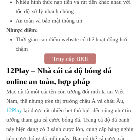
Nhiều hình thức nạp tiền và rút tiền khác nhau với
tốc độ xử lý nhanh chóng
An toàn và bảo mật thông tin
Nhược điểm:
Thời gian cao điểm website có thể hoạt động hơi
chậm
Truy cập BK8
12Play – Nhà cái cá độ bóng đá
online an toàn, hợp pháp
Mặc dù là một cái tên còn tương đối mới lạ tại Việt
Nam, thế nhưng trên thị trường châu Á và châu Âu,
12Play
lại được rất nhiều bet thủ biết đến cũng như tin
tưởng tham gia cá cược bóng đá. Trang cá độ đá banh
này hiện đang có 3 sảnh cược lớn, cung cấp hàng nghìn
kèo cược bóng đá mỗi ngày. Bạn có thể cá cược các