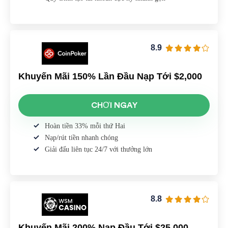
8.9
Khuyến Mãi 150% Lần Đầu Nạp Tới $2,000
CHƠI NGAY
Hoàn tiền 33% mỗi thứ Hai
Nạp/rút tiền nhanh chóng
Giải đấu liên tục 24/7 với thưởng lớn
8.8
Khuyến Mãi 200% Nạp Đầu Tới $25,000