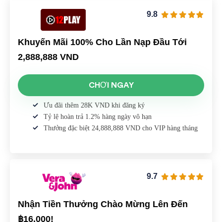
9.8
Khuyến Mãi 100% Cho Lần Nạp Đầu Tới
2,888,888 VND
CHƠI NGAY
Ưu đãi thêm 28K VND khi đăng ký
Tỷ lệ hoàn trả 1.2% hàng ngày vô hạn
Thưởng đặc biệt 24,888,888 VND cho VIP hàng tháng
9.7
Nhận Tiền Thưởng Chào Mừng Lên Đến
฿16.000!