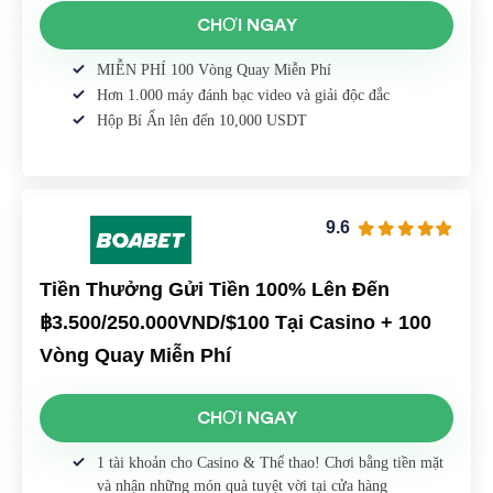
CHƠI NGAY
MIỄN PHÍ 100 Vòng Quay Miễn Phí
Hơn 1.000 máy đánh bạc video và giải độc đắc
Hộp Bí Ẩn lên đến 10,000 USDT
9.6
Tiền Thưởng Gửi Tiền 100% Lên Đến
฿3.500/250.000VND/$100 Tại Casino + 100
Vòng Quay Miễn Phí
CHƠI NGAY
1 tài khoản cho Casino & Thể thao! Chơi bằng tiền mặt
và nhận những món quà tuyệt vời tại cửa hàng