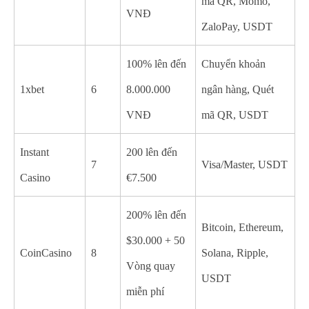
mã QR, Momo,
VNĐ
ZaloPay, USDT
100% lên đến
Chuyển khoản
1xbet
6
8.000.000
ngân hàng, Quét
VNĐ
mã QR, USDT
Instant
200 lên đến
7
Visa/Master, USDT
Casino
€7.500
200% lên đến
Bitcoin, Ethereum,
$30.000 + 50
CoinCasino
8
Solana, Ripple,
Vòng quay
USDT
miễn phí