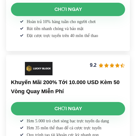
CHƠI NGAY
Hoàn trả 10% hàng tuần cho người chơi
Rút tiền nhanh chóng và bảo mật
Đặt cược trực tuyến trên 40 môn thể thao
9.2
Khuyến Mãi 200% Tới 10.000 USD Kèm 50
Vòng Quay Miễn Phí
CHƠI NGAY
Hơn 5.000 trò chơi sòng bạc trực tuyến đa dạng
Hơn 35 môn thể thao để cá cược trực tuyến
Quy trình tạo tài khoản cực kỳ nhanh gọn