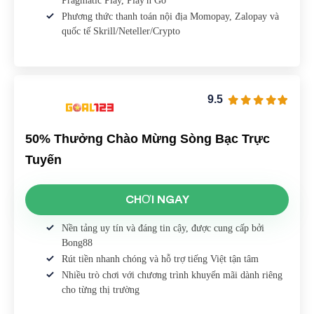
Pragmatic Play, Play'n Go
Phương thức thanh toán nội địa Momopay, Zalopay và
quốc tế Skrill/Neteller/Crypto
9.5
50% Thưởng Chào Mừng Sòng Bạc Trực
Tuyến
CHƠI NGAY
Nền tảng uy tín và đáng tin cậy, được cung cấp bởi
Bong88
Rút tiền nhanh chóng và hỗ trợ tiếng Việt tận tâm
Nhiều trò chơi với chương trình khuyến mãi dành riêng
cho từng thị trường