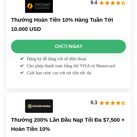
9.4
Thưởng Hoàn Tiền 10% Hàng Tuần Tới
10.000 USD
CHƠI NGAY
Đăng ký dễ dàng với số điện thoại
Cho phép thanh toán bằng thẻ VISA và Mastercard
Giới hạn cược cao với rút tiền tức thì
9.3
Thưởng 200% Lần Đầu Nạp Tối Đa $7,500 +
Hoàn Tiền 10%