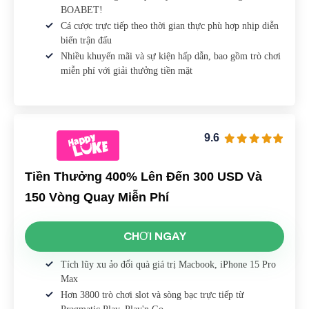
BOABET!
Cá cược trực tiếp theo thời gian thực phù hợp nhịp diễn
biến trận đấu
Nhiều khuyến mãi và sự kiện hấp dẫn, bao gồm trò chơi
miễn phí với giải thưởng tiền mặt
9.6
Tiền Thưởng 400% Lên Đến 300 USD Và
150 Vòng Quay Miễn Phí
CHƠI NGAY
Tích lũy xu ảo đổi quà giá trị Macbook, iPhone 15 Pro
Max
Hơn 3800 trò chơi slot và sòng bạc trực tiếp từ