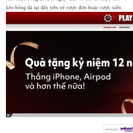
kèo bóng đá tại đây trên vé cược đơn hoặc cược xiên.