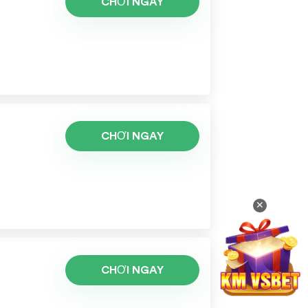
CHƠI NGAY
CHƠI NGAY
✕
CHƠI NGAY