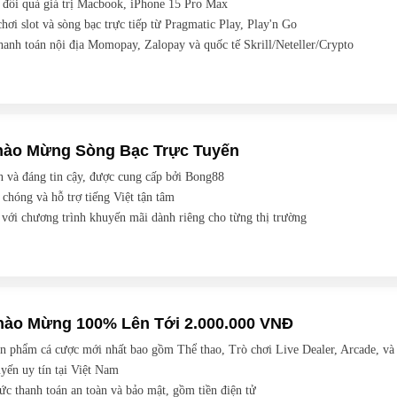
 đổi quà giá trị Macbook, iPhone 15 Pro Max
hơi slot và sòng bạc trực tiếp từ Pragmatic Play, Play'n Go
anh toán nội địa Momopay, Zalopay và quốc tế Skrill/Neteller/Crypto
ào Mừng Sòng Bạc Trực Tuyến
n và đáng tin cậy, được cung cấp bởi Bong88
 chóng và hỗ trợ tiếng Việt tận tâm
 với chương trình khuyến mãi dành riêng cho từng thị trường
hào Mừng 100% Lên Tới 2.000.000 VNĐ
ản phẩm cá cược mới nhất bao gồm Thể thao, Trò chơi Live Dealer, Arcade, và
uyến uy tín tại Việt Nam
c thanh toán an toàn và bảo mật, gồm tiền điện tử