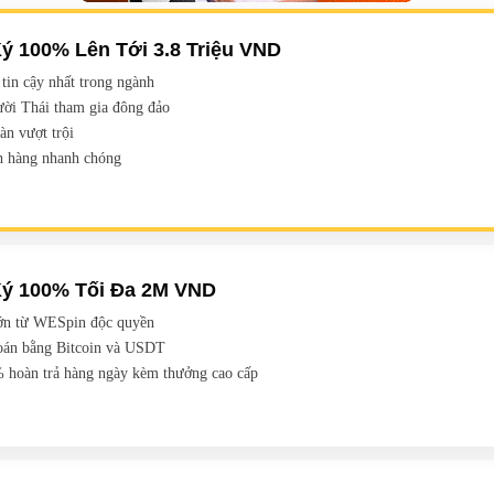
 100% Lên Tới 3.8 Triệu VND
tin cậy nhất trong ngành
ời Thái tham gia đông đảo
àn vượt trội
h hàng nhanh chóng
ý 100% Tối Đa 2M VND
ớn từ WESpin độc quyền
toán bằng Bitcoin và USDT
 hoàn trả hàng ngày kèm thưởng cao cấp