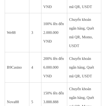
VNĐ
mã QR, USDT
Chuyển khoản
100% lên đến
ngân hàng, Quét
We88
3
2.000.000
mã QR, Momo,
VNĐ
USDT
200% lên đến
Chuyển khoản
B9Casino
4
6.000.000
ngân hàng, Quét
VNĐ
mã QR, USDT
Chuyển khoản
150% lên đến
ngân hàng, Quét
Nova88
5
3.888.888