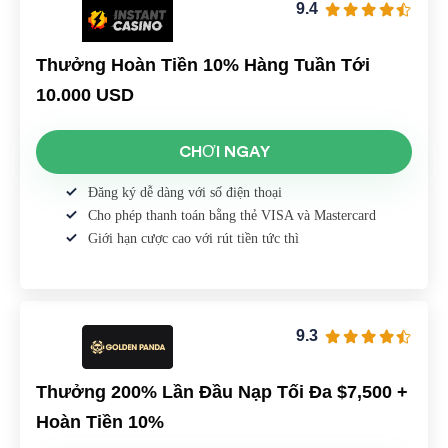
9.4
Thưởng Hoàn Tiền 10% Hàng Tuần Tới
10.000 USD
CHƠI NGAY
Đăng ký dễ dàng với số điện thoại
Cho phép thanh toán bằng thẻ VISA và Mastercard
Giới hạn cược cao với rút tiền tức thì
9.3
Thưởng 200% Lần Đầu Nạp Tối Đa $7,500 +
Hoàn Tiền 10%