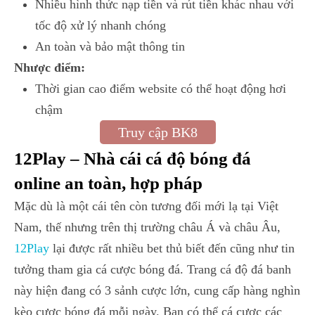
Nhiều hình thức nạp tiền và rút tiền khác nhau với
tốc độ xử lý nhanh chóng
An toàn và bảo mật thông tin
Nhược điểm:
Thời gian cao điểm website có thể hoạt động hơi
chậm
Truy cập BK8
12Play – Nhà cái cá độ bóng đá
online an toàn, hợp pháp
Mặc dù là một cái tên còn tương đối mới lạ tại Việt
Nam, thế nhưng trên thị trường châu Á và châu Âu,
12Play
lại được rất nhiều bet thủ biết đến cũng như tin
tưởng tham gia cá cược bóng đá. Trang cá độ đá banh
này hiện đang có 3 sảnh cược lớn, cung cấp hàng nghìn
kèo cược bóng đá mỗi ngày. Bạn có thể cá cược các