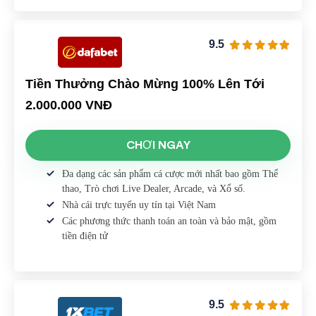
9.5
Tiền Thưởng Chào Mừng 100% Lên Tới
2.000.000 VNĐ
CHƠI NGAY
Đa dạng các sản phẩm cá cược mới nhất bao gồm Thể
thao, Trò chơi Live Dealer, Arcade, và Xổ số.
Nhà cái trực tuyến uy tín tại Việt Nam
Các phương thức thanh toán an toàn và bảo mật, gồm
tiền điện tử
9.5