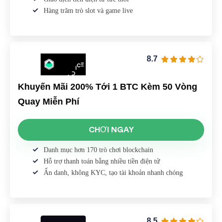
Hàng trăm trò slot và game live
8.7
Khuyến Mãi 200% Tới 1 BTC Kèm 50 Vòng
Quay Miễn Phí
CHƠI NGAY
Danh mục hơn 170 trò chơi blockchain
Hỗ trợ thanh toán bằng nhiều tiền điện tử
Ẩn danh, không KYC, tạo tài khoản nhanh chóng
8.5