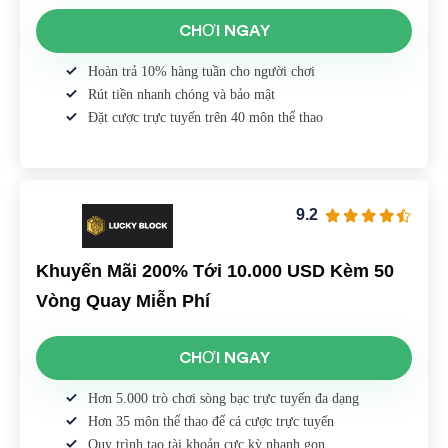
CHƠI NGAY
Hoàn trả 10% hàng tuần cho người chơi
Rút tiền nhanh chóng và bảo mật
Đặt cược trực tuyến trên 40 môn thể thao
9.2
Khuyến Mãi 200% Tới 10.000 USD Kèm 50
Vòng Quay Miễn Phí
CHƠI NGAY
Hơn 5.000 trò chơi sòng bạc trực tuyến đa dạng
Hơn 35 môn thể thao để cá cược trực tuyến
Quy trình tạo tài khoản cực kỳ nhanh gọn