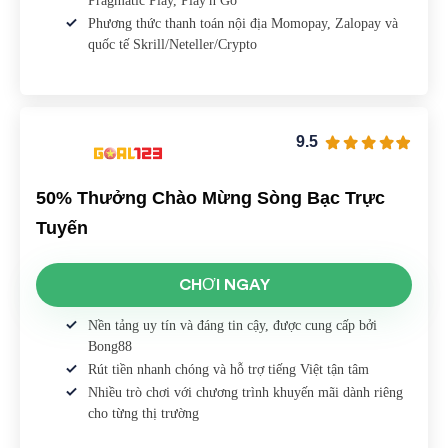
Pragmatic Play, Play'n Go
Phương thức thanh toán nội địa Momopay, Zalopay và
quốc tế Skrill/Neteller/Crypto
9.5
50% Thưởng Chào Mừng Sòng Bạc Trực
Tuyến
CHƠI NGAY
Nền tảng uy tín và đáng tin cậy, được cung cấp bởi
Bong88
Rút tiền nhanh chóng và hỗ trợ tiếng Việt tận tâm
Nhiều trò chơi với chương trình khuyến mãi dành riêng
cho từng thị trường