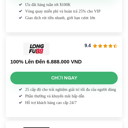
Ưu đãi hàng tuần tới $100K
Vòng quay miễn phí và hoàn trả 25% cho VIP
Giao dịch rút tiền nhanh, giới hạn cược lớn
9.4
100% Lên Đến 6.888.000 VND
CHƠI NGAY
25 cấp độ cho trải nghiệm giải trí tối đa của người dùng
Phần thưởng và khuyến mãi hấp dẫn
Hỗ trợ khách hàng cao cấp 24/7