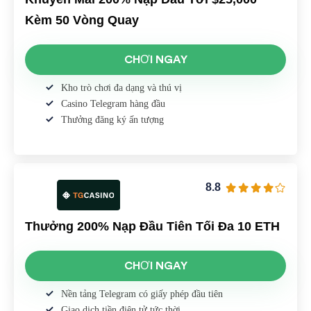
Kèm 50 Vòng Quay
CHƠI NGAY
Kho trò chơi đa dạng và thú vị
Casino Telegram hàng đầu
Thưởng đăng ký ấn tượng
8.8
Thưởng 200% Nạp Đầu Tiên Tối Đa 10 ETH
CHƠI NGAY
Nền tảng Telegram có giấy phép đầu tiên
Giao dịch tiền điện tử tức thời