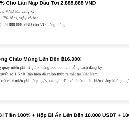
% Cho Lần Nạp Đầu Tới 2,888,888 VND
28K VND khi đăng ký
ả 1.2% hàng ngày vô hạn
ệt 24,888,888 VND cho VIP hàng tháng
ởng Chào Mừng Lên Đến ฿16.000!
quay miễn phí trị giá khoảng 500 baht chỉ bằng cách đăng ký
tuyến số 1 Nhật Bản hiện đã chính thức ra mắt tại Việt Nam
trò chơi miễn phí hàng ngày, các giải đấu và chiến dịch chiến thắng không ng
i Tiền 100% + Hộp Bí Ẩn Lên Đến 10.000 USDT + 1