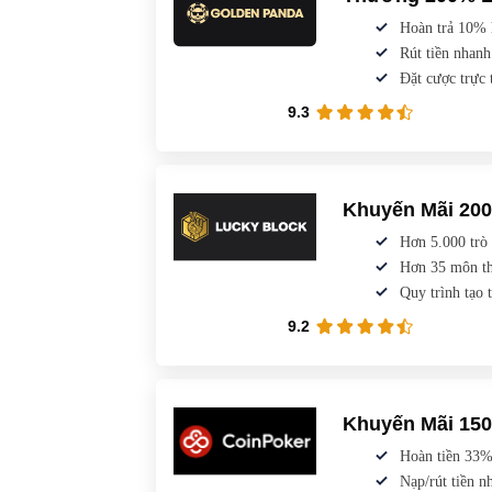
Hoàn trả 10% 
Rút tiền nhan
Đặt cược trực 
9.3
Khuyến Mãi 200
Hơn 5.000 trò 
Hơn 35 môn thể
Quy trình tạo 
9.2
Khuyến Mãi 150
Hoàn tiền 33%
Nạp/rút tiền n