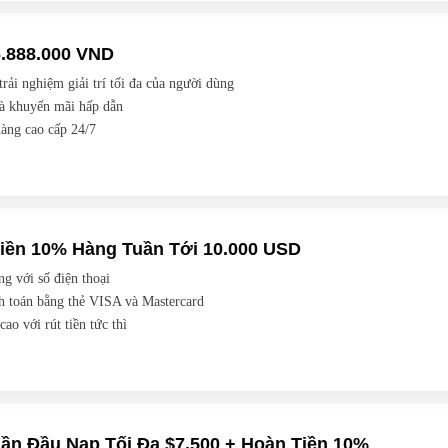
.888.000 VND
trải nghiệm giải trí tối đa của người dùng
à khuyến mãi hấp dẫn
àng cao cấp 24/7
ền 10% Hàng Tuần Tới 10.000 USD
g với số điện thoại
h toán bằng thẻ VISA và Mastercard
ao với rút tiền tức thì
n Đầu Nạp Tối Đa $7,500 + Hoàn Tiền 10%