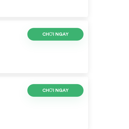
CHƠI NGAY
CHƠI NGAY