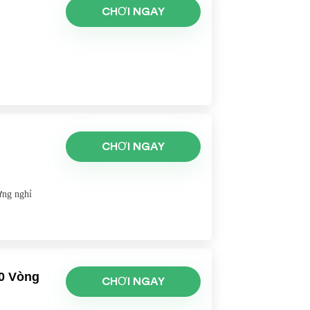
CHƠI NGAY
CHƠI NGAY
ừng nghỉ
00 Vòng
CHƠI NGAY