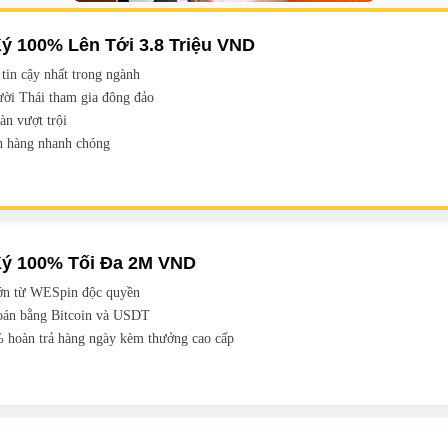
 100% Lên Tới 3.8 Triệu VND
tin cậy nhất trong ngành
ời Thái tham gia đông đảo
àn vượt trội
h hàng nhanh chóng
ý 100% Tối Đa 2M VND
ớn từ WESpin độc quyền
toán bằng Bitcoin và USDT
 hoàn trả hàng ngày kèm thưởng cao cấp