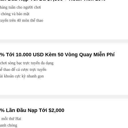
hàng tuần cho người chơi
h chóng và bảo mật
tuyến trên 40 môn thể thao
% Tới 10.000 USD Kèm 50 Vòng Quay Miễn Phí
chơi sòng bạc trực tuyến đa dạng
 thao để cá cược trực tuyến
tài khoản cực kỳ nhanh gọn
% Lần Đầu Nạp Tới $2,000
 mỗi thứ Hai
hanh chóng