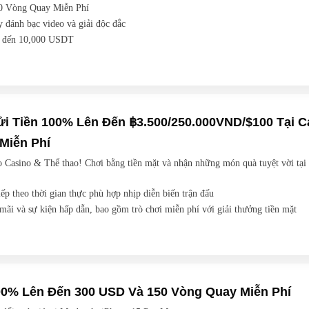
 Vòng Quay Miễn Phí
 đánh bạc video và giải độc đắc
n đến 10,000 USDT
i Tiền 100% Lên Đến ฿3.500/250.000VND/$100 Tại C
Miễn Phí
o Casino & Thể thao! Chơi bằng tiền mặt và nhận những món quà tuyệt vời tại
iếp theo thời gian thực phù hợp nhịp diễn biến trận đấu
ãi và sự kiện hấp dẫn, bao gồm trò chơi miễn phí với giải thưởng tiền mặt
0% Lên Đến 300 USD Và 150 Vòng Quay Miễn Phí