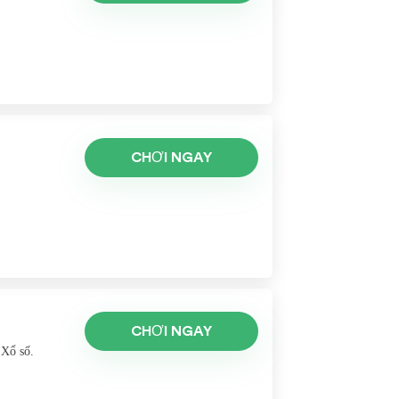
CHƠI NGAY
CHƠI NGAY
 Xổ số.