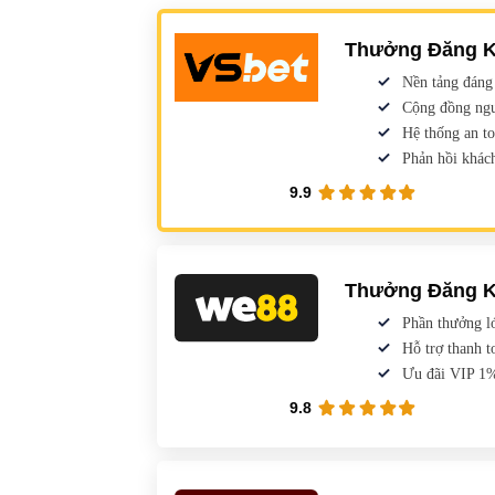
Thưởng Đăng Ký
Nền tảng đáng 
Cộng đồng ngư
Hệ thống an to
Phản hồi khác
9.9
Thưởng Đăng K
Phần thưởng l
Hỗ trợ thanh 
Ưu đãi VIP 1%
9.8