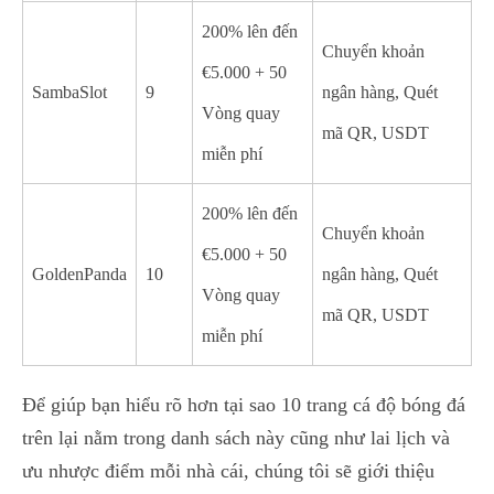
200% lên đến
Chuyển khoản
€5.000 + 50
SambaSlot
9
ngân hàng, Quét
Vòng quay
mã QR, USDT
miễn phí
200% lên đến
Chuyển khoản
€5.000 + 50
GoldenPanda
10
ngân hàng, Quét
Vòng quay
mã QR, USDT
miễn phí
Để giúp bạn hiểu rõ hơn tại sao 10 trang cá độ bóng đá
trên lại nằm trong danh sách này cũng như lai lịch và
ưu nhược điểm mỗi nhà cái, chúng tôi sẽ giới thiệu