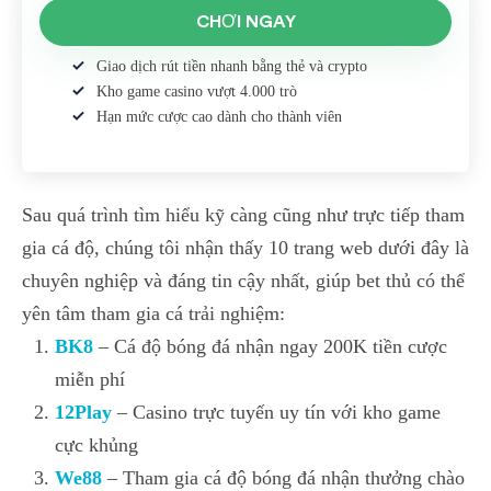
CHƠI NGAY
Giao dịch rút tiền nhanh bằng thẻ và crypto
Kho game casino vượt 4.000 trò
Hạn mức cược cao dành cho thành viên
Sau quá trình tìm hiểu kỹ càng cũng như trực tiếp tham
gia cá độ, chúng tôi nhận thấy 10 trang web dưới đây là
chuyên nghiệp và đáng tin cậy nhất, giúp bet thủ có thể
yên tâm tham gia cá trải nghiệm:
BK8
– Cá độ bóng đá nhận ngay 200K tiền cược
miễn phí
12Play
– Casino trực tuyến uy tín với kho game
cực khủng
We88
– Tham gia cá độ bóng đá nhận thưởng chào