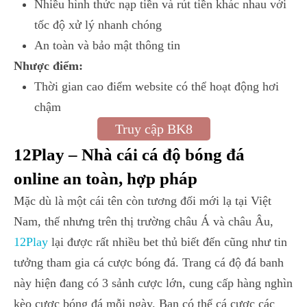
Nhiều hình thức nạp tiền và rút tiền khác nhau với
tốc độ xử lý nhanh chóng
An toàn và bảo mật thông tin
Nhược điểm:
Thời gian cao điểm website có thể hoạt động hơi
chậm
Truy cập BK8
12Play – Nhà cái cá độ bóng đá
online an toàn, hợp pháp
Mặc dù là một cái tên còn tương đối mới lạ tại Việt
Nam, thế nhưng trên thị trường châu Á và châu Âu,
12Play
lại được rất nhiều bet thủ biết đến cũng như tin
tưởng tham gia cá cược bóng đá. Trang cá độ đá banh
này hiện đang có 3 sảnh cược lớn, cung cấp hàng nghìn
kèo cược bóng đá mỗi ngày. Bạn có thể cá cược các