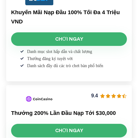
Khuyến Mãi Nạp Đầu 100% Tối Đa 4 Triệu
VND
CHƠI NGAY
Danh mục slot hấp dẫn và chất lượng
Thưởng đăng ký tuyệt vời
Danh sách đầy đủ các trò chơi bàn phổ biến
9.4
Thưởng 200% Lần Đầu Nạp Tới $30,000
CHƠI NGAY