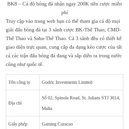
BK8 – Cá độ bóng đá nhận ngay 200K tiền cược miễn
phí
Truy cập vào trang web bạn có thể tham gia cá độ mọi
giải đấu bóng đá tại 3 sảnh cược BK-Thể Thao, CMD-
Thể Thao và Saba-Thể Thao. Cả 3 sảnh đều có thiết kế
giao diện trực quan, cung cấp đa dạng kèo cược của tất
cả các trận đấu bóng đá đang và sắp diễn ra trong nước
cũng như quốc tế.
Tên công ty
Godric Investments Limited
Số 02, Spinola Road, St. Julians STJ 3014,
Địa chỉ
Malta
Giấy phép
Gaming Curacao