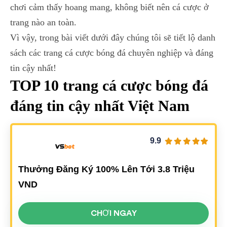
chơi cảm thấy hoang mang, không biết nên cá cược ở
trang nào an toàn.
Vì vậy, trong bài viết dưới đây chúng tôi sẽ tiết lộ danh
sách các trang cá cược bóng đá chuyên nghiệp và đáng
tin cậy nhất!
TOP 10 trang cá
cược
bóng đá
đáng tin cậy nhất Việt Nam
9.9
Thưởng Đăng Ký 100% Lên Tới 3.8 Triệu
VND
CHƠI NGAY