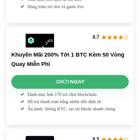
Hàng trăm trò slot và game live
8.7
Khuyến Mãi 200% Tới 1 BTC Kèm 50 Vòng
Quay Miễn Phí
CHƠI NGAY
Danh mục hơn 170 trò chơi blockchain
Hỗ trợ thanh toán bằng nhiều tiền điện tử
Ẩn danh, không KYC, tạo tài khoản nhanh chóng
8.5