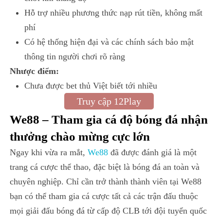
Hỗ trợ nhiều phương thức nạp rút tiền, không mất
phí
Có hệ thống hiện đại và các chính sách bảo mật
thông tin người chơi rõ ràng
Nhược điểm:
Chưa được bet thủ Việt biết tới nhiều
Truy cập 12Play
We88 – Tham gia cá độ bóng đá nhận
thưởng chào mừng cực lớn
Ngay khi vừa ra mắt,
We88
đã được đánh giá là một
trang cá cược thể thao, đặc biệt là bóng đá an toàn và
chuyên nghiệp. Chỉ cần trở thành thành viên tại We88
bạn có thể tham gia cá cược tất cả các trận đấu thuộc
mọi giải đấu bóng đá từ cấp độ CLB tới đội tuyển quốc