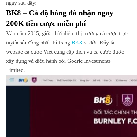
ngay sau đây:
BK8 – Cá độ bóng đá nhận ngay
200K tiền cược miễn phí
Vào năm 2015, giữa thời điểm thị trường cá cược trực
tuyến sôi động nhất thì trang
BK8
ra đời. Đây là
website cá cược Việt cung cấp dịch vụ cá cược được
xây dựng và điều hành bởi Godric Investments
Limited.