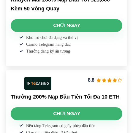
Kèm 50 Vòng Quay
CHƠI NGAY
Kho trò chơi đa dạng và thú vị
Casino Telegram hàng đầu
Thưởng đăng ký ấn tượng
8.8
Thưởng 200% Nạp Đầu Tiên Tối Đa 10 ETH
CHƠI NGAY
Nền tảng Telegram có giấy phép đầu tiên
Giao dịch tiền điện tử tức thời