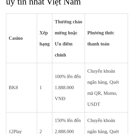
uy tín nhất Việt Nam
Thưởng chào
Xếp
mừng hoặc
Phương thức
Casino
hạng
Ưu điểm
thanh toán
chính
Chuyển khoản
100% lên đến
ngân hàng, Quét
BK8
1
1.888.000
mã QR, Momo,
VNĐ
USDT
150% lên đến
Chuyển khoản
12Play
2
2.888.000
ngân hàng, Quét