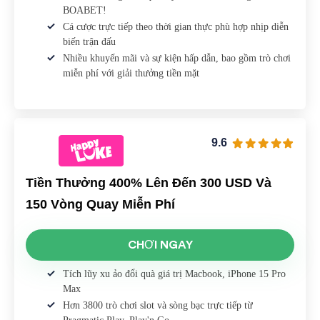
BOABET!
Cá cược trực tiếp theo thời gian thực phù hợp nhịp diễn
biến trận đấu
Nhiều khuyến mãi và sự kiện hấp dẫn, bao gồm trò chơi
miễn phí với giải thưởng tiền mặt
9.6
Tiền Thưởng 400% Lên Đến 300 USD Và
150 Vòng Quay Miễn Phí
CHƠI NGAY
Tích lũy xu ảo đổi quà giá trị Macbook, iPhone 15 Pro
Max
Hơn 3800 trò chơi slot và sòng bạc trực tiếp từ