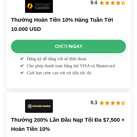
9.4
Thưởng Hoàn Tiền 10% Hàng Tuần Tới
10.000 USD
CHƠI NGAY
Đăng ký dễ dàng với số điện thoại
Cho phép thanh toán bằng thẻ VISA và Mastercard
Giới hạn cược cao với rút tiền tức thì
9.3
Thưởng 200% Lần Đầu Nạp Tối Đa $7,500 +
Hoàn Tiền 10%