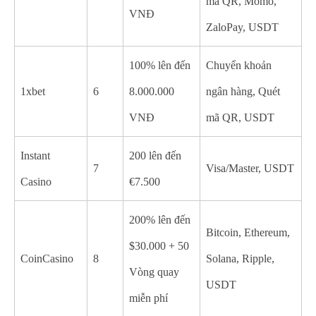
mã QR, Momo,
VNĐ
ZaloPay, USDT
100% lên đến
Chuyển khoản
1xbet
6
8.000.000
ngân hàng, Quét
VNĐ
mã QR, USDT
Instant
200 lên đến
7
Visa/Master, USDT
Casino
€7.500
200% lên đến
Bitcoin, Ethereum,
$30.000 + 50
CoinCasino
8
Solana, Ripple,
Vòng quay
USDT
miễn phí