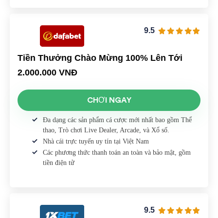
9.5
Tiền Thưởng Chào Mừng 100% Lên Tới
2.000.000 VNĐ
CHƠI NGAY
Đa dạng các sản phẩm cá cược mới nhất bao gồm Thể
thao, Trò chơi Live Dealer, Arcade, và Xổ số.
Nhà cái trực tuyến uy tín tại Việt Nam
Các phương thức thanh toán an toàn và bảo mật, gồm
tiền điện tử
9.5