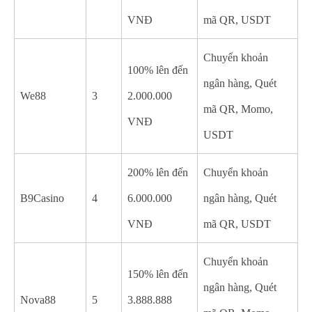
VNĐ
mã QR, USDT
Chuyển khoản
100% lên đến
ngân hàng, Quét
We88
3
2.000.000
mã QR, Momo,
VNĐ
USDT
200% lên đến
Chuyển khoản
B9Casino
4
6.000.000
ngân hàng, Quét
VNĐ
mã QR, USDT
Chuyển khoản
150% lên đến
ngân hàng, Quét
Nova88
5
3.888.888