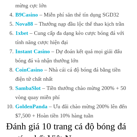
mừng cực lớn
B9Casino
– Miễn phí săn thẻ tín dụng SGD32
Nova88
– Thưởng nạp đầu lộc thể thao kịch trần
1xbet
– Cung cấp đa dạng kèo cược bóng đá với
tính năng cược hiện đại
Instant Casino
– Dự đoán kết quả mọi giải đấu
bóng đá và nhận thưởng lớn
CoinCasino
– Nhà cái cá độ bóng đá bằng tiền
điện tử chất nhất
SambaSlot
– Tiền thưởng chào mừng 200% + 50
vòng quay miễn phí
GoldenPanda
– Ưu đãi chào mừng 200% lên đến
$7,500 + Hoàn tiền 10% hàng tuần
Đánh giá 10 trang cá độ bóng đá