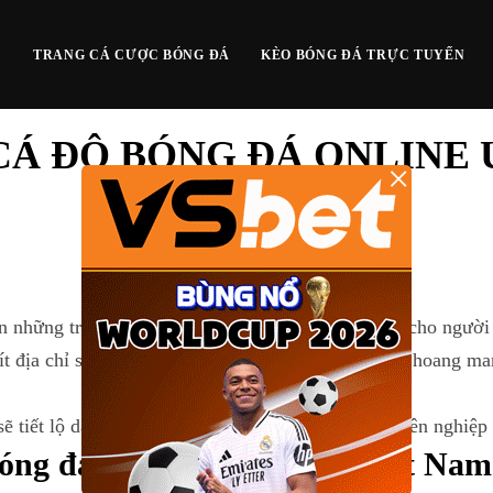
TRANG CÁ CƯỢC BÓNG ĐÁ
KÈO BÓNG ĐÁ TRỰC TUYẾN
CÁ ĐỘ BÓNG ĐÁ ONLINE U
×
NAM
Cập nhật lần cuối:
22 tháng 12 2025
iện những trang cá độ bóng đá online mới, mang tới cho ngườ
g ít địa chỉ scam, lừa đảo khiến người chơi cảm thấy hoang ma
 sẽ tiết lộ danh sách các trang cá cược bóng đá chuyên nghiệp 
óng đá đáng tin cậy nhất Việt Nam