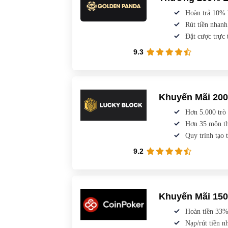
Hoàn trả 10% 
Rút tiền nhan
Đặt cược trực 
9.3
Khuyến Mãi 200
Hơn 5.000 trò 
Hơn 35 môn thể
Quy trình tạo 
9.2
Khuyến Mãi 150
Hoàn tiền 33%
Nạp/rút tiền n