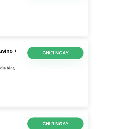
asino +
CHƠI NGAY
 cửa hàng
CHƠI NGAY