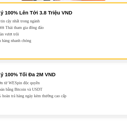
 100% Lên Tới 3.8 Triệu VND
tin cậy nhất trong ngành
ời Thái tham gia đông đảo
àn vượt trội
h hàng nhanh chóng
ý 100% Tối Đa 2M VND
ớn từ WESpin độc quyền
toán bằng Bitcoin và USDT
 hoàn trả hàng ngày kèm thưởng cao cấp