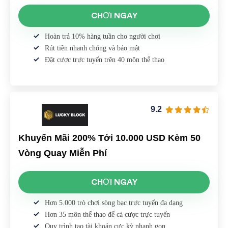
CHƠI NGAY
Hoàn trả 10% hàng tuần cho người chơi
Rút tiền nhanh chóng và bảo mật
Đặt cược trực tuyến trên 40 môn thể thao
9.2
Khuyến Mãi 200% Tới 10.000 USD Kèm 50
Vòng Quay Miễn Phí
CHƠI NGAY
Hơn 5.000 trò chơi sòng bạc trực tuyến đa dạng
Hơn 35 môn thể thao để cá cược trực tuyến
Quy trình tạo tài khoản cực kỳ nhanh gọn