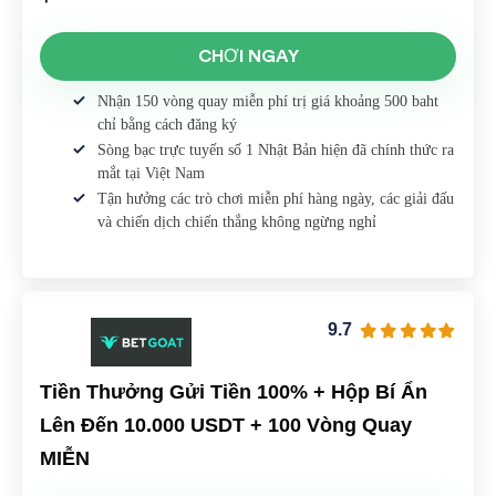
CHƠI NGAY
Nhận 150 vòng quay miễn phí trị giá khoảng 500 baht
chỉ bằng cách đăng ký
Sòng bạc trực tuyến số 1 Nhật Bản hiện đã chính thức ra
mắt tại Việt Nam
Tận hưởng các trò chơi miễn phí hàng ngày, các giải đấu
và chiến dịch chiến thắng không ngừng nghỉ
9.7
Tiền Thưởng Gửi Tiền 100% + Hộp Bí Ẩn
Lên Đến 10.000 USDT + 100 Vòng Quay
MIỄN