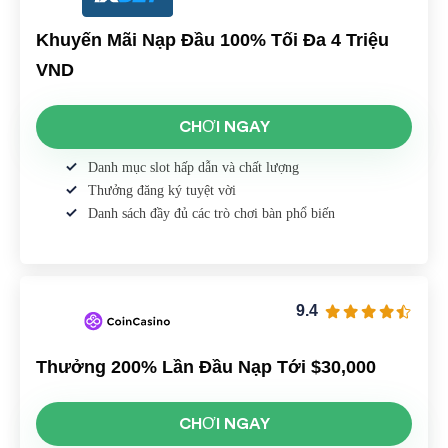
Khuyến Mãi Nạp Đầu 100% Tối Đa 4 Triệu
VND
CHƠI NGAY
Danh mục slot hấp dẫn và chất lượng
Thưởng đăng ký tuyệt vời
Danh sách đầy đủ các trò chơi bàn phổ biến
9.4
Thưởng 200% Lần Đầu Nạp Tới $30,000
CHƠI NGAY