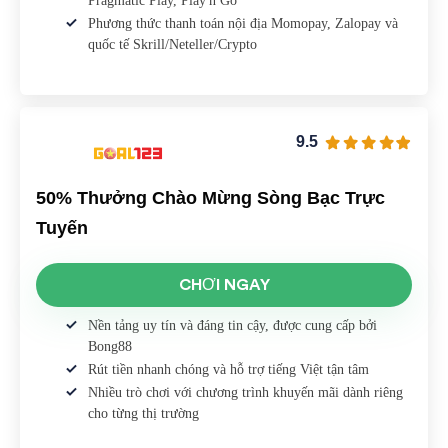
Pragmatic Play, Play'n Go
Phương thức thanh toán nội địa Momopay, Zalopay và
quốc tế Skrill/Neteller/Crypto
9.5
50% Thưởng Chào Mừng Sòng Bạc Trực
Tuyến
CHƠI NGAY
Nền tảng uy tín và đáng tin cậy, được cung cấp bởi
Bong88
Rút tiền nhanh chóng và hỗ trợ tiếng Việt tận tâm
Nhiều trò chơi với chương trình khuyến mãi dành riêng
cho từng thị trường