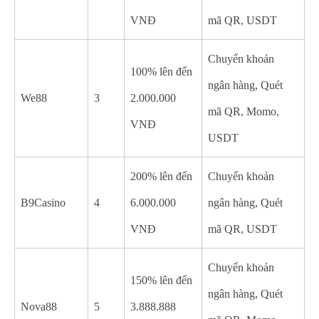
VNĐ
mã QR, USDT
Chuyển khoản
100% lên đến
ngân hàng, Quét
We88
3
2.000.000
mã QR, Momo,
VNĐ
USDT
200% lên đến
Chuyển khoản
B9Casino
4
6.000.000
ngân hàng, Quét
VNĐ
mã QR, USDT
Chuyển khoản
150% lên đến
ngân hàng, Quét
Nova88
5
3.888.888