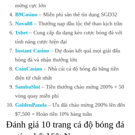
mừng cực lớn
B9Casino
– Miễn phí săn thẻ tín dụng SGD32
Nova88
– Thưởng nạp đầu lộc thể thao kịch trần
1xbet
– Cung cấp đa dạng kèo cược bóng đá với
tính năng cược hiện đại
Instant Casino
– Dự đoán kết quả mọi giải đấu
bóng đá và nhận thưởng lớn
CoinCasino
– Nhà cái cá độ bóng đá bằng tiền
điện tử chất nhất
SambaSlot
– Tiền thưởng chào mừng 200% + 50
vòng quay miễn phí
GoldenPanda
– Ưu đãi chào mừng 200% lên đến
$7,500 + Hoàn tiền 10% hàng tuần
Đánh giá 10 trang cá độ bóng đá