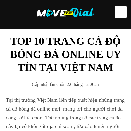
TOP 10 TRANG CÁ ĐỘ
BÓNG ĐÁ ONLINE UY
TÍN TẠI VIỆT NAM
Cập nhật lần cuối:
22 tháng 12 2025
Tại thị trường Việt Nam liên tiếp xuất hiện những trang
cá độ bóng đá online mới, mang tới cho người chơi đa
dạng sự lựa chọn. Thế nhưng trong số các trang cá độ
này lại có không ít địa chỉ scam, lừa đảo khiến người