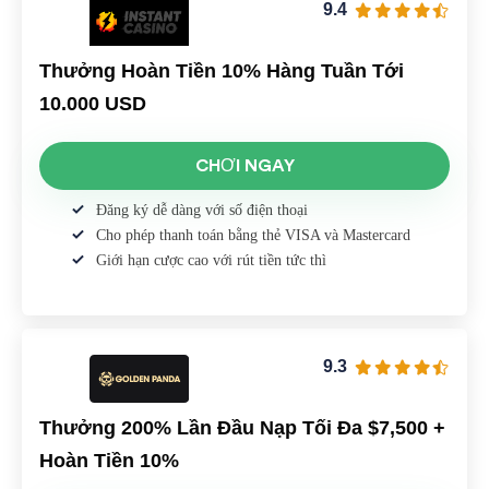
9.4
Thưởng Hoàn Tiền 10% Hàng Tuần Tới
10.000 USD
CHƠI NGAY
Đăng ký dễ dàng với số điện thoại
Cho phép thanh toán bằng thẻ VISA và Mastercard
Giới hạn cược cao với rút tiền tức thì
9.3
Thưởng 200% Lần Đầu Nạp Tối Đa $7,500 +
Hoàn Tiền 10%