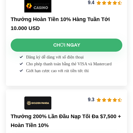
9.4
Thưởng Hoàn Tiền 10% Hàng Tuần Tới
10.000 USD
CHƠI NGAY
Đăng ký dễ dàng với số điện thoại
Cho phép thanh toán bằng thẻ VISA và Mastercard
Giới hạn cược cao với rút tiền tức thì
9.3
Thưởng 200% Lần Đầu Nạp Tối Đa $7,500 +
Hoàn Tiền 10%