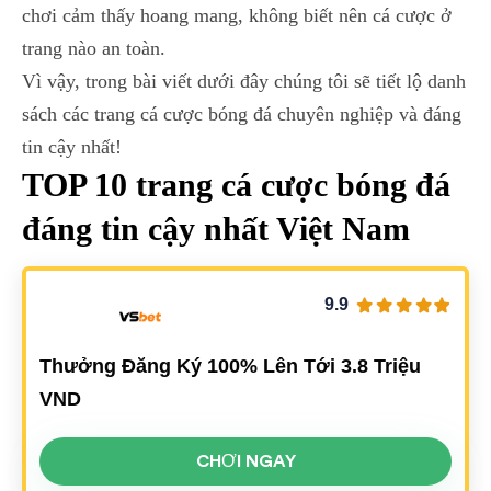
chơi cảm thấy hoang mang, không biết nên cá cược ở
trang nào an toàn.
Vì vậy, trong bài viết dưới đây chúng tôi sẽ tiết lộ danh
sách các trang cá cược bóng đá chuyên nghiệp và đáng
tin cậy nhất!
TOP 10 trang cá
cược
bóng đá
đáng tin cậy nhất Việt Nam
9.9
Thưởng Đăng Ký 100% Lên Tới 3.8 Triệu
VND
CHƠI NGAY