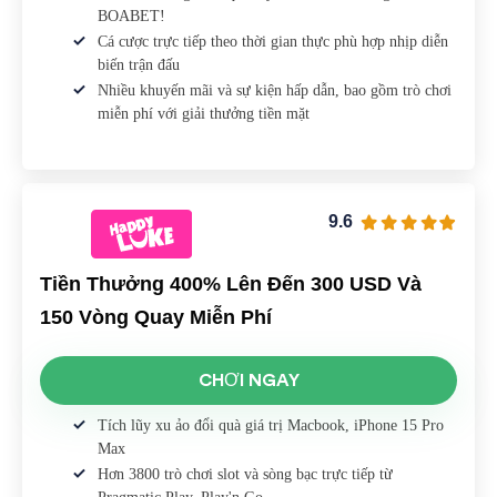
BOABET!
Cá cược trực tiếp theo thời gian thực phù hợp nhịp diễn
biến trận đấu
Nhiều khuyến mãi và sự kiện hấp dẫn, bao gồm trò chơi
miễn phí với giải thưởng tiền mặt
9.6
Tiền Thưởng 400% Lên Đến 300 USD Và
150 Vòng Quay Miễn Phí
CHƠI NGAY
Tích lũy xu ảo đổi quà giá trị Macbook, iPhone 15 Pro
Max
Hơn 3800 trò chơi slot và sòng bạc trực tiếp từ