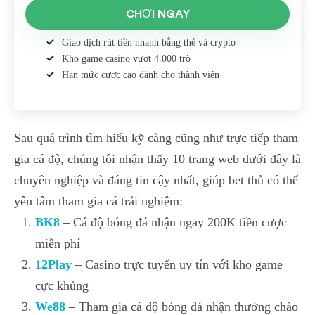
CHƠI NGAY
Giao dịch rút tiền nhanh bằng thẻ và crypto
Kho game casino vượt 4.000 trò
Hạn mức cược cao dành cho thành viên
Sau quá trình tìm hiểu kỹ càng cũng như trực tiếp tham
gia cá độ, chúng tôi nhận thấy 10 trang web dưới đây là
chuyên nghiệp và đáng tin cậy nhất, giúp bet thủ có thể
yên tâm tham gia cá trải nghiệm:
BK8
– Cá độ bóng đá nhận ngay 200K tiền cược
miễn phí
12Play
– Casino trực tuyến uy tín với kho game
cực khủng
We88
– Tham gia cá độ bóng đá nhận thưởng chào