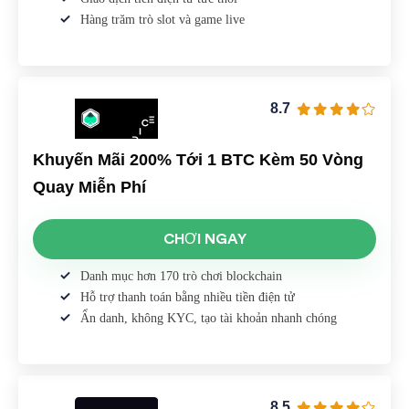
Hàng trăm trò slot và game live
8.7
Khuyến Mãi 200% Tới 1 BTC Kèm 50 Vòng
Quay Miễn Phí
CHƠI NGAY
Danh mục hơn 170 trò chơi blockchain
Hỗ trợ thanh toán bằng nhiều tiền điện tử
Ẩn danh, không KYC, tạo tài khoản nhanh chóng
8.5