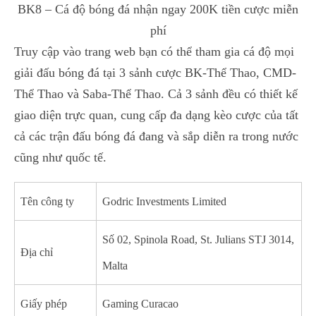
BK8 – Cá độ bóng đá nhận ngay 200K tiền cược miễn
phí
Truy cập vào trang web bạn có thể tham gia cá độ mọi
giải đấu bóng đá tại 3 sảnh cược BK-Thể Thao, CMD-
Thể Thao và Saba-Thể Thao. Cả 3 sảnh đều có thiết kế
giao diện trực quan, cung cấp đa dạng kèo cược của tất
cả các trận đấu bóng đá đang và sắp diễn ra trong nước
cũng như quốc tế.
Tên công ty
Godric Investments Limited
Số 02, Spinola Road, St. Julians STJ 3014,
Địa chỉ
Malta
Giấy phép
Gaming Curacao