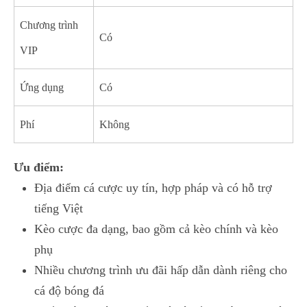
Chương trình
Có
VIP
Ứng dụng
Có
Phí
Không
Ưu điểm:
Địa điểm cá cược uy tín, hợp pháp và có hỗ trợ
tiếng Việt
Kèo cược đa dạng, bao gồm cả kèo chính và kèo
phụ
Nhiều chương trình ưu đãi hấp dẫn dành riêng cho
cá độ bóng đá