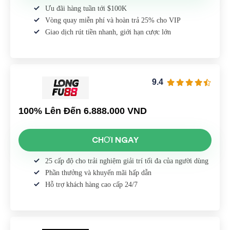
Ưu đãi hàng tuần tới $100K
Vòng quay miễn phí và hoàn trả 25% cho VIP
Giao dịch rút tiền nhanh, giới hạn cược lớn
9.4
100% Lên Đến 6.888.000 VND
CHƠI NGAY
25 cấp độ cho trải nghiệm giải trí tối đa của người dùng
Phần thưởng và khuyến mãi hấp dẫn
Hỗ trợ khách hàng cao cấp 24/7