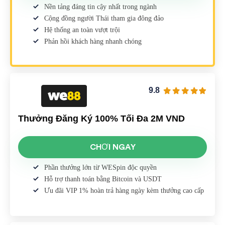
Nền tảng đáng tin cậy nhất trong ngành
Cộng đồng người Thái tham gia đông đảo
Hệ thống an toàn vượt trội
Phản hồi khách hàng nhanh chóng
9.8
Thưởng Đăng Ký 100% Tối Đa 2M VND
CHƠI NGAY
Phần thưởng lớn từ WESpin độc quyền
Hỗ trợ thanh toán bằng Bitcoin và USDT
Ưu đãi VIP 1% hoàn trả hàng ngày kèm thưởng cao cấp