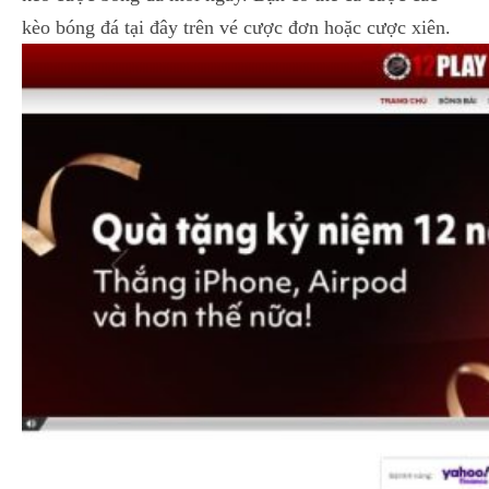
kèo bóng đá tại đây trên vé cược đơn hoặc cược xiên.