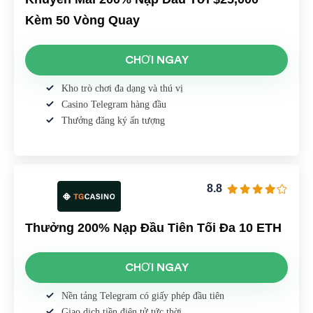
Kèm 50 Vòng Quay
CHƠI NGAY
Kho trò chơi đa dạng và thú vị
Casino Telegram hàng đầu
Thưởng đăng ký ấn tượng
8.8
Thưởng 200% Nạp Đầu Tiên Tối Đa 10 ETH
CHƠI NGAY
Nền tảng Telegram có giấy phép đầu tiên
Giao dịch tiền điện tử tức thời