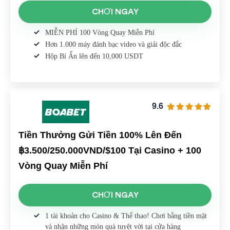
CHƠI NGAY
MIỄN PHÍ 100 Vòng Quay Miễn Phí
Hơn 1.000 máy đánh bạc video và giải độc đắc
Hộp Bí Ẩn lên đến 10,000 USDT
9.6
Tiền Thưởng Gửi Tiền 100% Lên Đến
฿3.500/250.000VND/$100 Tại Casino + 100
Vòng Quay Miễn Phí
CHƠI NGAY
1 tài khoản cho Casino & Thể thao! Chơi bằng tiền mặt
và nhận những món quà tuyệt vời tại cửa hàng