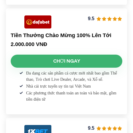
9.5
Tiền Thưởng Chào Mừng 100% Lên Tới
2.000.000 VNĐ
CHƠI NGAY
Đa dạng các sản phẩm cá cược mới nhất bao gồm Thể
thao, Trò chơi Live Dealer, Arcade, và Xổ số.
Nhà cái trực tuyến uy tín tại Việt Nam
Các phương thức thanh toán an toàn và bảo mật, gồm
tiền điện tử
9.5