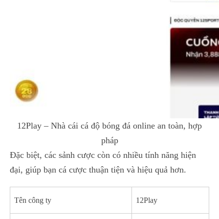
12Play – Nhà cái cá độ bóng đá online an toàn, hợp
pháp
Đặc biệt, các sảnh cược còn có nhiều tính năng hiện
đại, giúp bạn cá cược thuận tiện và hiệu quả hơn.
Tên công ty
12Play