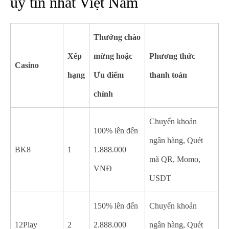
uy tín nhất Việt Nam
Thưởng chào
Xếp
mừng hoặc
Phương thức
Casino
hạng
Ưu điểm
thanh toán
chính
Chuyển khoản
100% lên đến
ngân hàng, Quét
BK8
1
1.888.000
mã QR, Momo,
VNĐ
USDT
150% lên đến
Chuyển khoản
12Play
2
2.888.000
ngân hàng, Quét