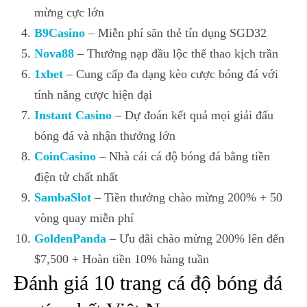
mừng cực lớn
B9Casino
– Miễn phí săn thẻ tín dụng SGD32
Nova88
– Thưởng nạp đầu lộc thể thao kịch trần
1xbet
– Cung cấp đa dạng kèo cược bóng đá với
tính năng cược hiện đại
Instant Casino
– Dự đoán kết quả mọi giải đấu
bóng đá và nhận thưởng lớn
CoinCasino
– Nhà cái cá độ bóng đá bằng tiền
điện tử chất nhất
SambaSlot
– Tiền thưởng chào mừng 200% + 50
vòng quay miễn phí
GoldenPanda
– Ưu đãi chào mừng 200% lên đến
$7,500 + Hoàn tiền 10% hàng tuần
Đánh giá 10 trang cá độ bóng đá