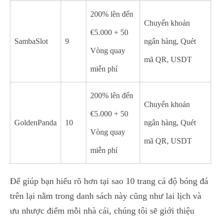
200% lên đến
Chuyển khoản
€5.000 + 50
SambaSlot
9
ngân hàng, Quét
Vòng quay
mã QR, USDT
miễn phí
200% lên đến
Chuyển khoản
€5.000 + 50
GoldenPanda
10
ngân hàng, Quét
Vòng quay
mã QR, USDT
miễn phí
Để giúp bạn hiểu rõ hơn tại sao 10 trang cá độ bóng đá
trên lại nằm trong danh sách này cũng như lai lịch và
ưu nhược điểm mỗi nhà cái, chúng tôi sẽ giới thiệu