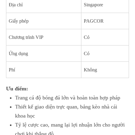
Địa chỉ
Singapore
Giấy phép
PAGCOR
Chương trình VIP
Có
Ứng dụng
Có
Phí
Không
Ưu điểm:
Trang cá độ bóng đá lớn và hoàn toàn hợp pháp
Thiết kế giao diện trực quan, bảng kèo nhà cái
khoa học
Tỷ lệ cược cao, mang lại lợi nhuận lớn cho người
chơi khi thắng độ