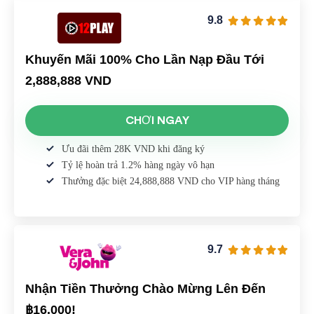
9.8
Khuyến Mãi 100% Cho Lần Nạp Đầu Tới
2,888,888 VND
CHƠI NGAY
Ưu đãi thêm 28K VND khi đăng ký
Tỷ lệ hoàn trả 1.2% hàng ngày vô hạn
Thưởng đặc biệt 24,888,888 VND cho VIP hàng tháng
9.7
Nhận Tiền Thưởng Chào Mừng Lên Đến
฿16.000!