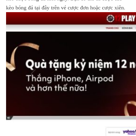
kèo bóng đá tại đây trên vé cược đơn hoặc cược xiên.