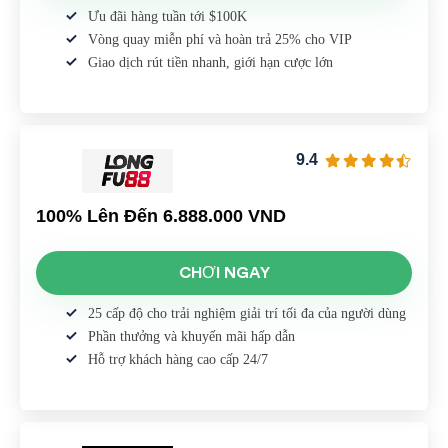
Ưu đãi hàng tuần tới $100K
Vòng quay miễn phí và hoàn trả 25% cho VIP
Giao dịch rút tiền nhanh, giới hạn cược lớn
9.4
100% Lên Đến 6.888.000 VND
CHƠI NGAY
25 cấp độ cho trải nghiệm giải trí tối đa của người dùng
Phần thưởng và khuyến mãi hấp dẫn
Hỗ trợ khách hàng cao cấp 24/7