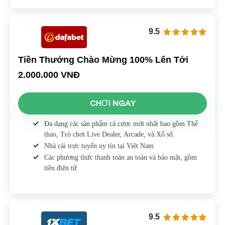
9.5
Tiền Thưởng Chào Mừng 100% Lên Tới
2.000.000 VNĐ
CHƠI NGAY
Đa dạng các sản phẩm cá cược mới nhất bao gồm Thể
thao, Trò chơi Live Dealer, Arcade, và Xổ số.
Nhà cái trực tuyến uy tín tại Việt Nam
Các phương thức thanh toán an toàn và bảo mật, gồm
tiền điện tử
9.5