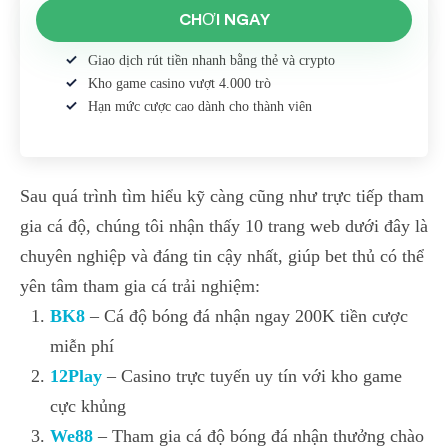
CHƠI NGAY
Giao dịch rút tiền nhanh bằng thẻ và crypto
Kho game casino vượt 4.000 trò
Hạn mức cược cao dành cho thành viên
Sau quá trình tìm hiểu kỹ càng cũng như trực tiếp tham
gia cá độ, chúng tôi nhận thấy 10 trang web dưới đây là
chuyên nghiệp và đáng tin cậy nhất, giúp bet thủ có thể
yên tâm tham gia cá trải nghiệm:
BK8
– Cá độ bóng đá nhận ngay 200K tiền cược
miễn phí
12Play
– Casino trực tuyến uy tín với kho game
cực khủng
We88
– Tham gia cá độ bóng đá nhận thưởng chào