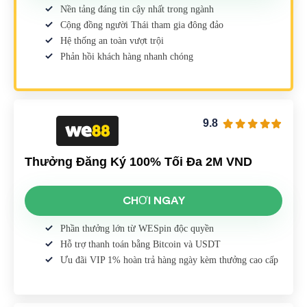
Nền tảng đáng tin cậy nhất trong ngành
Cộng đồng người Thái tham gia đông đảo
Hệ thống an toàn vượt trội
Phản hồi khách hàng nhanh chóng
9.8
Thưởng Đăng Ký 100% Tối Đa 2M VND
CHƠI NGAY
Phần thưởng lớn từ WESpin độc quyền
Hỗ trợ thanh toán bằng Bitcoin và USDT
Ưu đãi VIP 1% hoàn trả hàng ngày kèm thưởng cao cấp