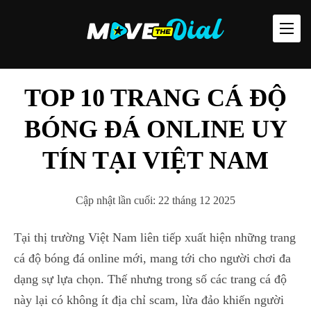
TOP 10 TRANG CÁ ĐỘ
BÓNG ĐÁ ONLINE UY
TÍN TẠI VIỆT NAM
Cập nhật lần cuối:
22 tháng 12 2025
Tại thị trường Việt Nam liên tiếp xuất hiện những trang
cá độ bóng đá online mới, mang tới cho người chơi đa
dạng sự lựa chọn. Thế nhưng trong số các trang cá độ
này lại có không ít địa chỉ scam, lừa đảo khiến người