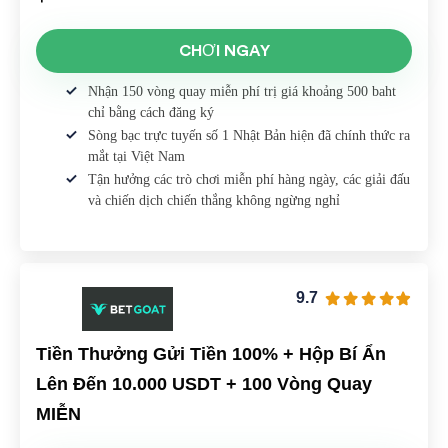
CHƠI NGAY
Nhận 150 vòng quay miễn phí trị giá khoảng 500 baht
chỉ bằng cách đăng ký
Sòng bạc trực tuyến số 1 Nhật Bản hiện đã chính thức ra
mắt tại Việt Nam
Tận hưởng các trò chơi miễn phí hàng ngày, các giải đấu
và chiến dịch chiến thắng không ngừng nghỉ
9.7
Tiền Thưởng Gửi Tiền 100% + Hộp Bí Ẩn
Lên Đến 10.000 USDT + 100 Vòng Quay
MIỄN