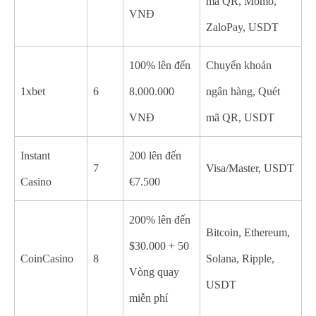
mã QR, Momo,
VNĐ
ZaloPay, USDT
100% lên đến
Chuyển khoản
1xbet
6
8.000.000
ngân hàng, Quét
VNĐ
mã QR, USDT
Instant
200 lên đến
7
Visa/Master, USDT
Casino
€7.500
200% lên đến
Bitcoin, Ethereum,
$30.000 + 50
CoinCasino
8
Solana, Ripple,
Vòng quay
USDT
miễn phí