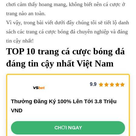
chơi cảm thấy hoang mang, không biết nên cá cược ở
trang nào an toàn.
Vì vậy, trong bài viết dưới đây chúng tôi sẽ tiết lộ danh
sách các trang cá cược bóng đá chuyên nghiệp và đáng
tin cậy nhất!
TOP 10 trang cá
cược
bóng đá
đáng tin cậy nhất Việt Nam
9.9
Thưởng Đăng Ký 100% Lên Tới 3.8 Triệu
VND
CHƠI NGAY