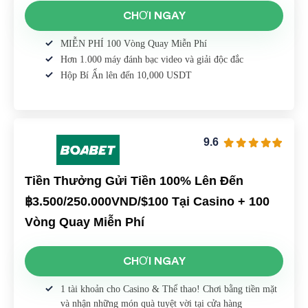
CHƠI NGAY
MIỄN PHÍ 100 Vòng Quay Miễn Phí
Hơn 1.000 máy đánh bạc video và giải độc đắc
Hộp Bí Ẩn lên đến 10,000 USDT
9.6
Tiền Thưởng Gửi Tiền 100% Lên Đến
฿3.500/250.000VND/$100 Tại Casino + 100
Vòng Quay Miễn Phí
CHƠI NGAY
1 tài khoản cho Casino & Thể thao! Chơi bằng tiền mặt
và nhận những món quà tuyệt vời tại cửa hàng