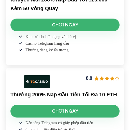
Kèm 50 Vòng Quay
CHƠI NGAY
Kho trò chơi đa dạng và thú vị
Casino Telegram hàng đầu
Thưởng đăng ký ấn tượng
8.8
Thưởng 200% Nạp Đầu Tiên Tối Đa 10 ETH
CHƠI NGAY
Nền tảng Telegram có giấy phép đầu tiên
Giao dịch tiền điện tử tức thời