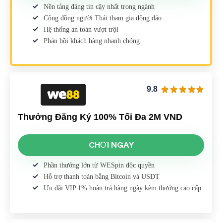
Nền tảng đáng tin cậy nhất trong ngành
Cộng đồng người Thái tham gia đông đảo
Hệ thống an toàn vượt trội
Phản hồi khách hàng nhanh chóng
9.8
Thưởng Đăng Ký 100% Tối Đa 2M VND
CHƠI NGAY
Phần thưởng lớn từ WESpin độc quyền
Hỗ trợ thanh toán bằng Bitcoin và USDT
Ưu đãi VIP 1% hoàn trả hàng ngày kèm thưởng cao cấp