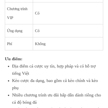
Chương trình
Có
VIP
Ứng dụng
Có
Phí
Không
Ưu điểm:
Địa điểm cá cược uy tín, hợp pháp và có hỗ trợ
tiếng Việt
Kèo cược đa dạng, bao gồm cả kèo chính và kèo
phụ
Nhiều chương trình ưu đãi hấp dẫn dành riêng cho
cá độ bóng đá