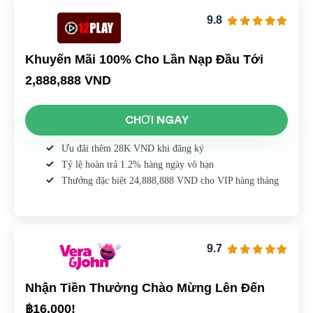
9.8
Khuyến Mãi 100% Cho Lần Nạp Đầu Tới
2,888,888 VND
CHƠI NGAY
Ưu đãi thêm 28K VND khi đăng ký
Tỷ lệ hoàn trả 1.2% hàng ngày vô hạn
Thưởng đặc biệt 24,888,888 VND cho VIP hàng tháng
9.7
Nhận Tiền Thưởng Chào Mừng Lên Đến
฿16.000!