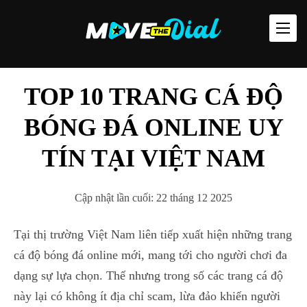
TOP 10 TRANG CÁ ĐỘ
BÓNG ĐÁ ONLINE UY
TÍN TẠI VIỆT NAM
Cập nhật lần cuối:
22 tháng 12 2025
Tại thị trường Việt Nam liên tiếp xuất hiện những trang
cá độ bóng đá online mới, mang tới cho người chơi đa
dạng sự lựa chọn. Thế nhưng trong số các trang cá độ
này lại có không ít địa chỉ scam, lừa đảo khiến người