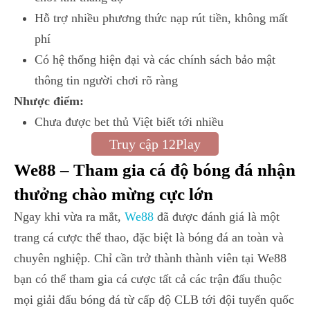
Hỗ trợ nhiều phương thức nạp rút tiền, không mất
phí
Có hệ thống hiện đại và các chính sách bảo mật
thông tin người chơi rõ ràng
Nhược điểm:
Chưa được bet thủ Việt biết tới nhiều
Truy cập 12Play
We88 – Tham gia cá độ bóng đá nhận
thưởng chào mừng cực lớn
Ngay khi vừa ra mắt,
We88
đã được đánh giá là một
trang cá cược thể thao, đặc biệt là bóng đá an toàn và
chuyên nghiệp. Chỉ cần trở thành thành viên tại We88
bạn có thể tham gia cá cược tất cả các trận đấu thuộc
mọi giải đấu bóng đá từ cấp độ CLB tới đội tuyển quốc