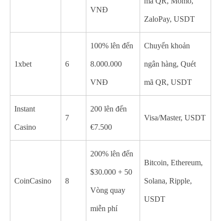
mã QR, Momo,
VNĐ
ZaloPay, USDT
100% lên đến
Chuyển khoản
1xbet
6
8.000.000
ngân hàng, Quét
VNĐ
mã QR, USDT
Instant
200 lên đến
7
Visa/Master, USDT
Casino
€7.500
200% lên đến
Bitcoin, Ethereum,
$30.000 + 50
CoinCasino
8
Solana, Ripple,
Vòng quay
USDT
miễn phí