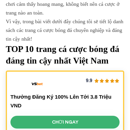
chơi cảm thấy hoang mang, không biết nên cá cược ở
trang nào an toàn.
Vì vậy, trong bài viết dưới đây chúng tôi sẽ tiết lộ danh
sách các trang cá cược bóng đá chuyên nghiệp và đáng
tin cậy nhất!
TOP 10 trang cá
cược
bóng đá
đáng tin cậy nhất Việt Nam
9.9
Thưởng Đăng Ký 100% Lên Tới 3.8 Triệu
VND
CHƠI NGAY