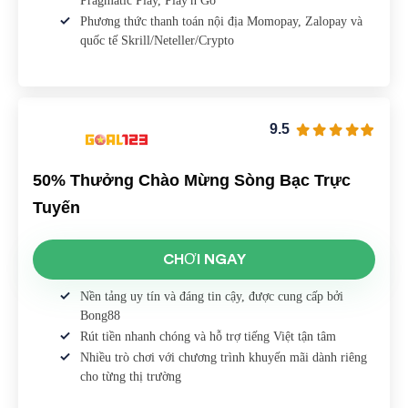
Pragmatic Play, Play'n Go
Phương thức thanh toán nội địa Momopay, Zalopay và
quốc tế Skrill/Neteller/Crypto
9.5
50% Thưởng Chào Mừng Sòng Bạc Trực
Tuyến
CHƠI NGAY
Nền tảng uy tín và đáng tin cậy, được cung cấp bởi
Bong88
Rút tiền nhanh chóng và hỗ trợ tiếng Việt tận tâm
Nhiều trò chơi với chương trình khuyến mãi dành riêng
cho từng thị trường