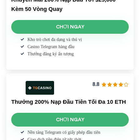
Kèm 50 Vòng Quay
CHƠI NGAY
Kho trò chơi đa dạng và thú vị
Casino Telegram hàng đầu
Thưởng đăng ký ấn tượng
8.8
Thưởng 200% Nạp Đầu Tiên Tối Đa 10 ETH
CHƠI NGAY
Nền tảng Telegram có giấy phép đầu tiên
Giao dịch tiền điện tử tức thời