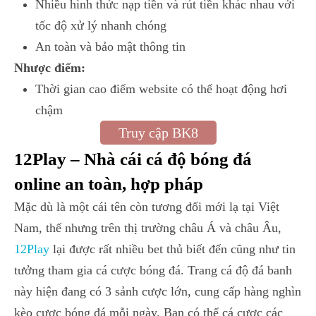
Nhiều hình thức nạp tiền và rút tiền khác nhau với
tốc độ xử lý nhanh chóng
An toàn và bảo mật thông tin
Nhược điểm:
Thời gian cao điểm website có thể hoạt động hơi
chậm
Truy cập BK8
12Play – Nhà cái cá độ bóng đá
online an toàn, hợp pháp
Mặc dù là một cái tên còn tương đối mới lạ tại Việt
Nam, thế nhưng trên thị trường châu Á và châu Âu,
12Play
lại được rất nhiều bet thủ biết đến cũng như tin
tưởng tham gia cá cược bóng đá. Trang cá độ đá banh
này hiện đang có 3 sảnh cược lớn, cung cấp hàng nghìn
kèo cược bóng đá mỗi ngày. Bạn có thể cá cược các