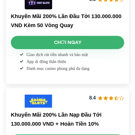
Khuyến Mãi 200% Lần Đầu Tới 130.000.000
VND Kèm 50 Vòng Quay
CHƠI NGAY
Giao dịch rút tiền nhanh và bảo mật
App di động thân thiện
Danh mục casino phong phú đa dạng
8.4
Khuyến Mãi 200% Lần Nạp Đầu Tới
130.000.000 VND + Hoàn Tiền 10%