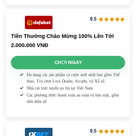
9.5
Tiền Thưởng Chào Mừng 100% Lên Tới
2.000.000 VNĐ
CHƠI NGAY
Đa dạng các sản phẩm cá cược mới nhất bao gồm Thể
thao, Trò chơi Live Dealer, Arcade, và Xổ số.
Nhà cái trực tuyến uy tín tại Việt Nam
Các phương thức thanh toán an toàn và bảo mật, gồm
tiền điện tử
9.5