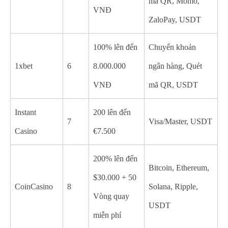
mã QR, Momo,
VNĐ
ZaloPay, USDT
100% lên đến
Chuyển khoản
1xbet
6
8.000.000
ngân hàng, Quét
VNĐ
mã QR, USDT
Instant
200 lên đến
7
Visa/Master, USDT
Casino
€7.500
200% lên đến
Bitcoin, Ethereum,
$30.000 + 50
CoinCasino
8
Solana, Ripple,
Vòng quay
USDT
miễn phí