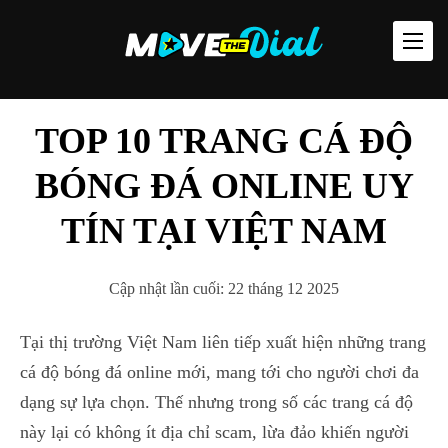
TOP 10 TRANG CÁ ĐỘ
BÓNG ĐÁ ONLINE UY
TÍN TẠI VIỆT NAM
Cập nhật lần cuối:
22 tháng 12 2025
Tại thị trường Việt Nam liên tiếp xuất hiện những trang
cá độ bóng đá online mới, mang tới cho người chơi đa
dạng sự lựa chọn. Thế nhưng trong số các trang cá độ
này lại có không ít địa chỉ scam, lừa đảo khiến người