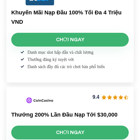
Khuyến Mãi Nạp Đầu 100% Tối Đa 4 Triệu
VND
CHƠI NGAY
Danh mục slot hấp dẫn và chất lượng
Thưởng đăng ký tuyệt vời
Danh sách đầy đủ các trò chơi bàn phổ biến
9.4
Thưởng 200% Lần Đầu Nạp Tới $30,000
CHƠI NGAY