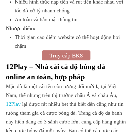
Nhiều hình thức nạp tiền và rút tiền khác nhau với
tốc độ xử lý nhanh chóng
An toàn và bảo mật thông tin
Nhược điểm:
Thời gian cao điểm website có thể hoạt động hơi
chậm
Truy cập BK8
12Play – Nhà cái cá độ bóng đá
online an toàn, hợp pháp
Mặc dù là một cái tên còn tương đối mới lạ tại Việt
Nam, thế nhưng trên thị trường châu Á và châu Âu,
12Play
lại được rất nhiều bet thủ biết đến cũng như tin
tưởng tham gia cá cược bóng đá. Trang cá độ đá banh
này hiện đang có 3 sảnh cược lớn, cung cấp hàng nghìn
kèo cược bóng đá mỗi ngày. Bạn có thể cá cược các