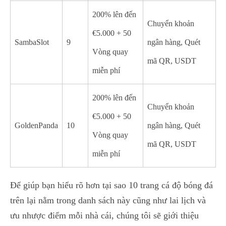
200% lên đến
Chuyển khoản
€5.000 + 50
SambaSlot
9
ngân hàng, Quét
Vòng quay
mã QR, USDT
miễn phí
200% lên đến
Chuyển khoản
€5.000 + 50
GoldenPanda
10
ngân hàng, Quét
Vòng quay
mã QR, USDT
miễn phí
Để giúp bạn hiểu rõ hơn tại sao 10 trang cá độ bóng đá
trên lại nằm trong danh sách này cũng như lai lịch và
ưu nhược điểm mỗi nhà cái, chúng tôi sẽ giới thiệu