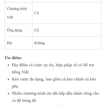
Chương trình
Có
VIP
Ứng dụng
Có
Phí
Không
Ưu điểm:
Địa điểm cá cược uy tín, hợp pháp và có hỗ trợ
tiếng Việt
Kèo cược đa dạng, bao gồm cả kèo chính và kèo
phụ
Nhiều chương trình ưu đãi hấp dẫn dành riêng cho
cá độ bóng đá