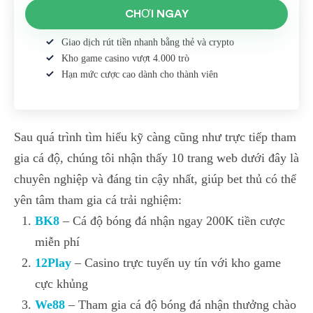
CHƠI NGAY
Giao dịch rút tiền nhanh bằng thẻ và crypto
Kho game casino vượt 4.000 trò
Hạn mức cược cao dành cho thành viên
Sau quá trình tìm hiểu kỹ càng cũng như trực tiếp tham
gia cá độ, chúng tôi nhận thấy 10 trang web dưới đây là
chuyên nghiệp và đáng tin cậy nhất, giúp bet thủ có thể
yên tâm tham gia cá trải nghiệm:
BK8
– Cá độ bóng đá nhận ngay 200K tiền cược
miễn phí
12Play
– Casino trực tuyến uy tín với kho game
cực khủng
We88
– Tham gia cá độ bóng đá nhận thưởng chào