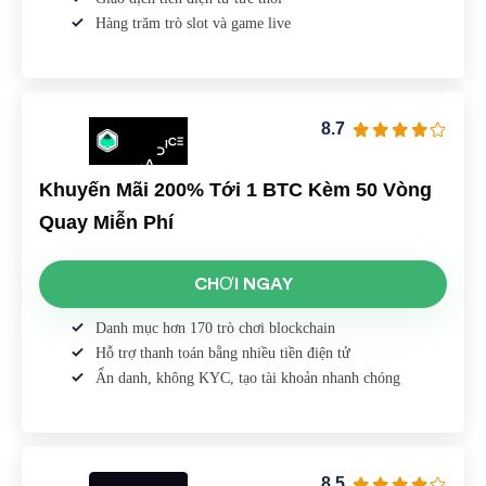
Hàng trăm trò slot và game live
8.7
Khuyến Mãi 200% Tới 1 BTC Kèm 50 Vòng
Quay Miễn Phí
CHƠI NGAY
Danh mục hơn 170 trò chơi blockchain
Hỗ trợ thanh toán bằng nhiều tiền điện tử
Ẩn danh, không KYC, tạo tài khoản nhanh chóng
8.5