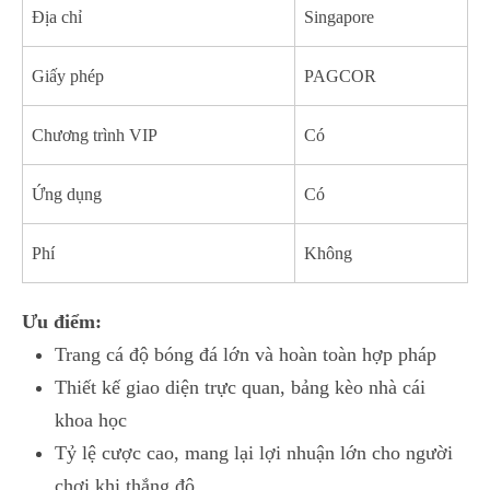
Địa chỉ
Singapore
Giấy phép
PAGCOR
Chương trình VIP
Có
Ứng dụng
Có
Phí
Không
Ưu điểm:
Trang cá độ bóng đá lớn và hoàn toàn hợp pháp
Thiết kế giao diện trực quan, bảng kèo nhà cái
khoa học
Tỷ lệ cược cao, mang lại lợi nhuận lớn cho người
chơi khi thắng độ