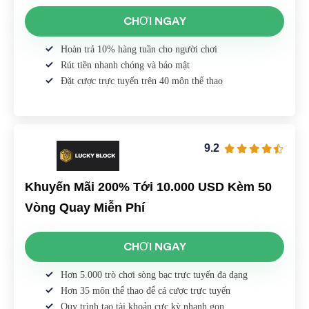
CHƠI NGAY
Hoàn trả 10% hàng tuần cho người chơi
Rút tiền nhanh chóng và bảo mật
Đặt cược trực tuyến trên 40 môn thể thao
9.2
Khuyến Mãi 200% Tới 10.000 USD Kèm 50
Vòng Quay Miễn Phí
CHƠI NGAY
Hơn 5.000 trò chơi sòng bạc trực tuyến đa dạng
Hơn 35 môn thể thao để cá cược trực tuyến
Quy trình tạo tài khoản cực kỳ nhanh gọn