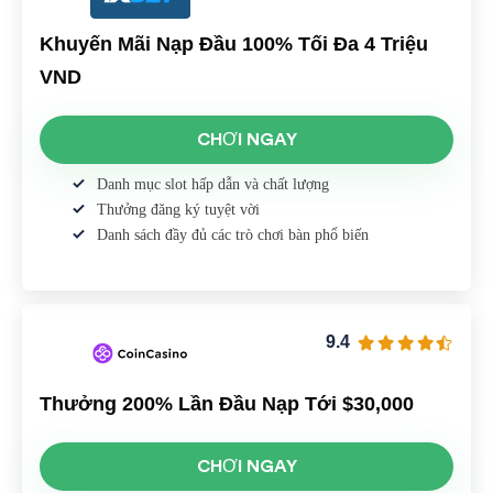
Khuyến Mãi Nạp Đầu 100% Tối Đa 4 Triệu
VND
CHƠI NGAY
Danh mục slot hấp dẫn và chất lượng
Thưởng đăng ký tuyệt vời
Danh sách đầy đủ các trò chơi bàn phổ biến
9.4
Thưởng 200% Lần Đầu Nạp Tới $30,000
CHƠI NGAY