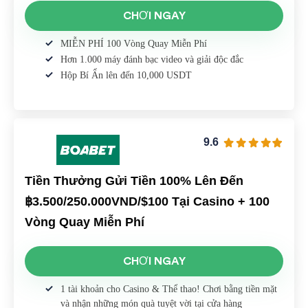
CHƠI NGAY
MIỄN PHÍ 100 Vòng Quay Miễn Phí
Hơn 1.000 máy đánh bạc video và giải độc đắc
Hộp Bí Ẩn lên đến 10,000 USDT
9.6
Tiền Thưởng Gửi Tiền 100% Lên Đến
฿3.500/250.000VND/$100 Tại Casino + 100
Vòng Quay Miễn Phí
CHƠI NGAY
1 tài khoản cho Casino & Thể thao! Chơi bằng tiền mặt
và nhận những món quà tuyệt vời tại cửa hàng