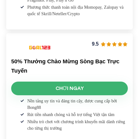
Pragmatic Play, Play'n Go
Phương thức thanh toán nội địa Momopay, Zalopay và
quốc tế Skrill/Neteller/Crypto
9.5
50% Thưởng Chào Mừng Sòng Bạc Trực
Tuyến
CHƠI NGAY
Nền tảng uy tín và đáng tin cậy, được cung cấp bởi
Bong88
Rút tiền nhanh chóng và hỗ trợ tiếng Việt tận tâm
Nhiều trò chơi với chương trình khuyến mãi dành riêng
cho từng thị trường