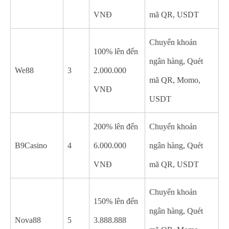
VNĐ
mã QR, USDT
Chuyển khoản
100% lên đến
ngân hàng, Quét
We88
3
2.000.000
mã QR, Momo,
VNĐ
USDT
200% lên đến
Chuyển khoản
B9Casino
4
6.000.000
ngân hàng, Quét
VNĐ
mã QR, USDT
Chuyển khoản
150% lên đến
ngân hàng, Quét
Nova88
5
3.888.888