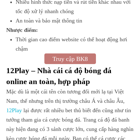
Nhiều hình thức nạp tiền và rút tiền khác nhau với
tốc độ xử lý nhanh chóng
An toàn và bảo mật thông tin
Nhược điểm:
Thời gian cao điểm website có thể hoạt động hơi
chậm
Truy cập BK8
12Play – Nhà cái cá độ bóng đá
online an toàn, hợp pháp
Mặc dù là một cái tên còn tương đối mới lạ tại Việt
Nam, thế nhưng trên thị trường châu Á và châu Âu,
12Play
lại được rất nhiều bet thủ biết đến cũng như tin
tưởng tham gia cá cược bóng đá. Trang cá độ đá banh
này hiện đang có 3 sảnh cược lớn, cung cấp hàng nghìn
kèo cược bóng đá mỗi ngày. Bạn có thể cá cược các