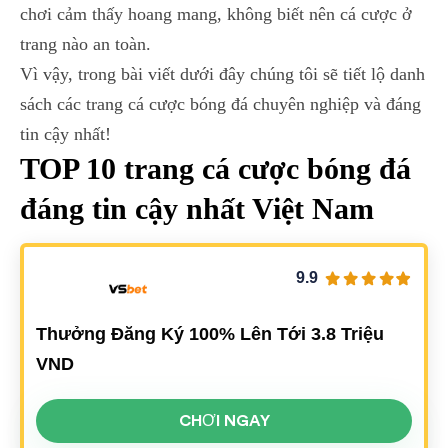
chơi cảm thấy hoang mang, không biết nên cá cược ở
trang nào an toàn.
Vì vậy, trong bài viết dưới đây chúng tôi sẽ tiết lộ danh
sách các trang cá cược bóng đá chuyên nghiệp và đáng
tin cậy nhất!
TOP 10 trang cá
cược
bóng đá
đáng tin cậy nhất Việt Nam
9.9
Thưởng Đăng Ký 100% Lên Tới 3.8 Triệu
VND
CHƠI NGAY