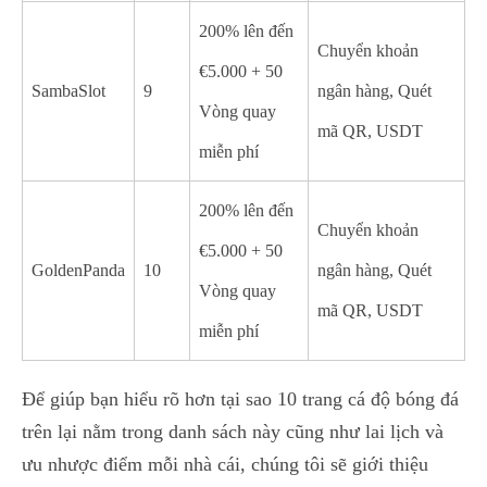
200% lên đến
Chuyển khoản
€5.000 + 50
SambaSlot
9
ngân hàng, Quét
Vòng quay
mã QR, USDT
miễn phí
200% lên đến
Chuyển khoản
€5.000 + 50
GoldenPanda
10
ngân hàng, Quét
Vòng quay
mã QR, USDT
miễn phí
Để giúp bạn hiểu rõ hơn tại sao 10 trang cá độ bóng đá
trên lại nằm trong danh sách này cũng như lai lịch và
ưu nhược điểm mỗi nhà cái, chúng tôi sẽ giới thiệu