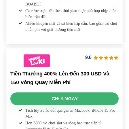
BOABET!
Cá cược trực tiếp theo thời gian thực phù hợp nhịp diễn
biến trận đấu
Nhiều khuyến mãi và sự kiện hấp dẫn, bao gồm trò chơi
miễn phí với giải thưởng tiền mặt
9.6
Tiền Thưởng 400% Lên Đến 300 USD Và
150 Vòng Quay Miễn Phí
CHƠI NGAY
Tích lũy xu ảo đổi quà giá trị Macbook, iPhone 15 Pro
Max
Hơn 3800 trò chơi slot và sòng bạc trực tiếp từ