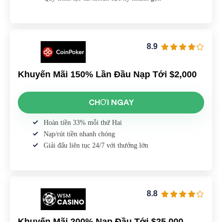
8.9
Khuyến Mãi 150% Lần Đầu Nạp Tới $2,000
CHƠI NGAY
Hoàn tiền 33% mỗi thứ Hai
Nạp/rút tiền nhanh chóng
Giải đấu liên tục 24/7 với thưởng lớn
8.8
Khuyến Mãi 200% Nạp Đầu Tới $25,000