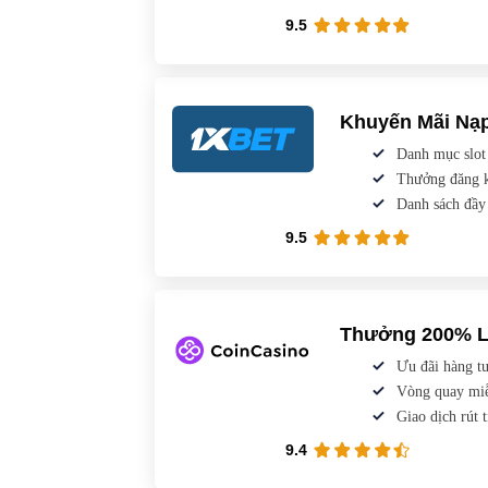
9.5
Khuyến Mãi Nạp
Danh mục slot
Thưởng đăng k
Danh sách đầy 
9.5
Thưởng 200% Lầ
Ưu đãi hàng t
Vòng quay miễ
Giao dịch rút 
9.4