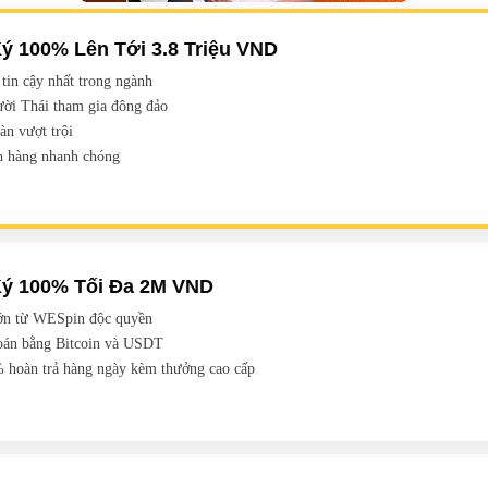
 100% Lên Tới 3.8 Triệu VND
tin cậy nhất trong ngành
ời Thái tham gia đông đảo
àn vượt trội
h hàng nhanh chóng
ý 100% Tối Đa 2M VND
ớn từ WESpin độc quyền
toán bằng Bitcoin và USDT
 hoàn trả hàng ngày kèm thưởng cao cấp