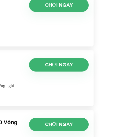
CHƠI NGAY
CHƠI NGAY
ừng nghỉ
00 Vòng
CHƠI NGAY