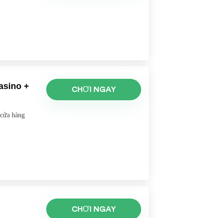
asino +
CHƠI NGAY
 cửa hàng
CHƠI NGAY