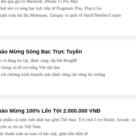
 đổi quà giá trị Macbook, iPhone 15 Pro Max
hơi slot và sòng bạc trực tiếp từ Pragmatic Play, Play'n Go
anh toán nội địa Momopay, Zalopay và quốc tế Skrill/Neteller/Crypto
ào Mừng Sòng Bạc Trực Tuyến
n và đáng tin cậy, được cung cấp bởi Bong88
 chóng và hỗ trợ tiếng Việt tận tâm
 với chương trình khuyến mãi dành riêng cho từng thị trường
hào Mừng 100% Lên Tới 2.000.000 VNĐ
ản phẩm cá cược mới nhất bao gồm Thể thao, Trò chơi Live Dealer, Arcade, và
uyến uy tín tại Việt Nam
c thanh toán an toàn và bảo mật, gồm tiền điện tử