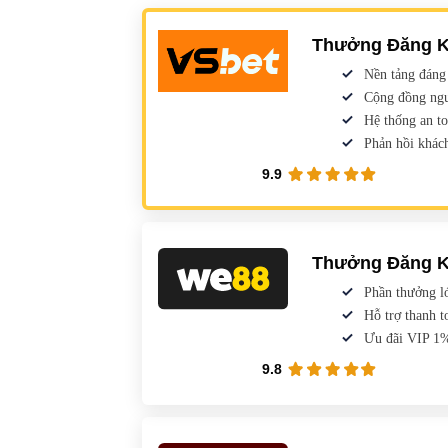
Thưởng Đăng Ký
Nền tảng đáng 
Cộng đồng ngư
Hệ thống an to
Phản hồi khác
9.9
Thưởng Đăng K
Phần thưởng l
Hỗ trợ thanh 
Ưu đãi VIP 1%
9.8