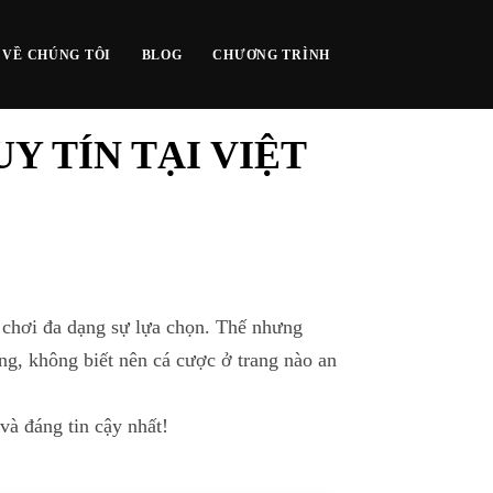
VỀ CHÚNG TÔI
BLOG
CHƯƠNG TRÌNH
Y TÍN TẠI VIỆT
i chơi đa dạng sự lựa chọn. Thế nhưng
ng, không biết nên cá cược ở trang nào an
và đáng tin cậy nhất!