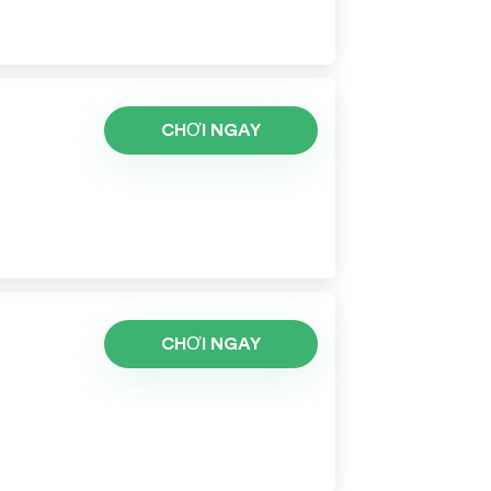
CHƠI NGAY
CHƠI NGAY