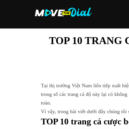
TOP 10 TRANG 
Tại thị trường Việt Nam liên tiếp xuất h
trong số các trang cá độ này lại có khôn
toàn.
Vì vậy, trong bài viết dưới đây chúng tôi
TOP 10 trang cá
cược
b