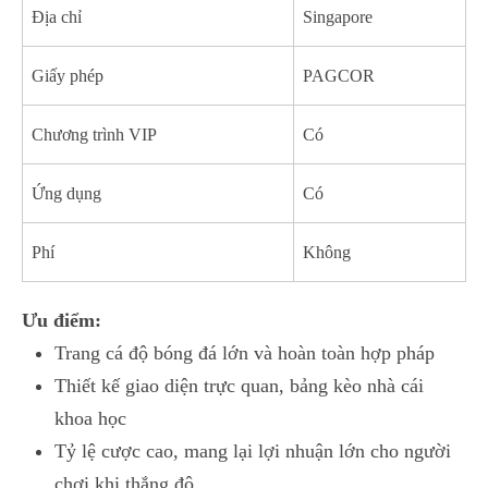
Địa chỉ
Singapore
Giấy phép
PAGCOR
Chương trình VIP
Có
Ứng dụng
Có
Phí
Không
Ưu điểm:
Trang cá độ bóng đá lớn và hoàn toàn hợp pháp
Thiết kế giao diện trực quan, bảng kèo nhà cái
khoa học
Tỷ lệ cược cao, mang lại lợi nhuận lớn cho người
chơi khi thắng độ