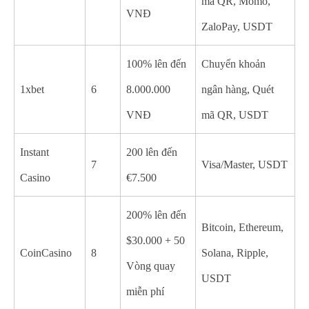
mã QR, Momo,
VNĐ
ZaloPay, USDT
100% lên đến
Chuyển khoản
1xbet
6
8.000.000
ngân hàng, Quét
VNĐ
mã QR, USDT
Instant
200 lên đến
7
Visa/Master, USDT
Casino
€7.500
200% lên đến
Bitcoin, Ethereum,
$30.000 + 50
CoinCasino
8
Solana, Ripple,
Vòng quay
USDT
miễn phí