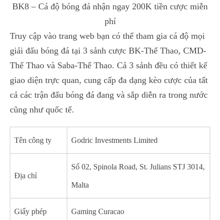
BK8 – Cá độ bóng đá nhận ngay 200K tiền cược miễn
phí
Truy cập vào trang web bạn có thể tham gia cá độ mọi
giải đấu bóng đá tại 3 sảnh cược BK-Thể Thao, CMD-
Thể Thao và Saba-Thể Thao. Cả 3 sảnh đều có thiết kế
giao diện trực quan, cung cấp đa dạng kèo cược của tất
cả các trận đấu bóng đá đang và sắp diễn ra trong nước
cũng như quốc tế.
Tên công ty
Godric Investments Limited
Số 02, Spinola Road, St. Julians STJ 3014,
Địa chỉ
Malta
Giấy phép
Gaming Curacao