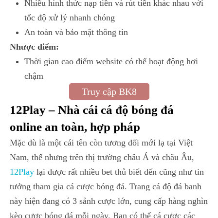
Nhiều hình thức nạp tiền và rút tiền khác nhau với
tốc độ xử lý nhanh chóng
An toàn và bảo mật thông tin
Nhược điểm:
Thời gian cao điểm website có thể hoạt động hơi
chậm
Truy cập BK8
12Play – Nhà cái cá độ bóng đá
online an toàn, hợp pháp
Mặc dù là một cái tên còn tương đối mới lạ tại Việt
Nam, thế nhưng trên thị trường châu Á và châu Âu,
12Play
lại được rất nhiều bet thủ biết đến cũng như tin
tưởng tham gia cá cược bóng đá. Trang cá độ đá banh
này hiện đang có 3 sảnh cược lớn, cung cấp hàng nghìn
kèo cược bóng đá mỗi ngày. Bạn có thể cá cược các