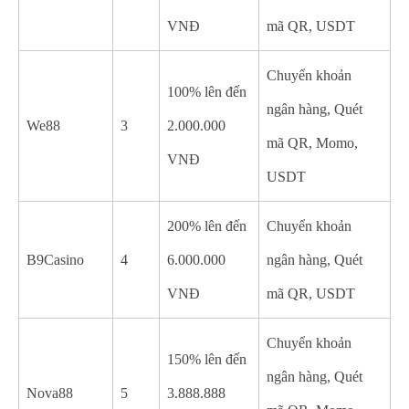
VNĐ
mã QR, USDT
Chuyển khoản
100% lên đến
ngân hàng, Quét
We88
3
2.000.000
mã QR, Momo,
VNĐ
USDT
200% lên đến
Chuyển khoản
B9Casino
4
6.000.000
ngân hàng, Quét
VNĐ
mã QR, USDT
Chuyển khoản
150% lên đến
ngân hàng, Quét
Nova88
5
3.888.888