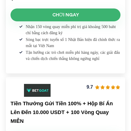
CHƠI NGAY
Nhận 150 vòng quay miễn phí trị giá khoảng 500 baht
chỉ bằng cách đăng ký
Sòng bạc trực tuyến số 1 Nhật Bản hiện đã chính thức ra
mắt tại Việt Nam
Tận hưởng các trò chơi miễn phí hàng ngày, các giải đấu
và chiến dịch chiến thắng không ngừng nghỉ
9.7
Tiền Thưởng Gửi Tiền 100% + Hộp Bí Ẩn
Lên Đến 10.000 USDT + 100 Vòng Quay
MIỄN