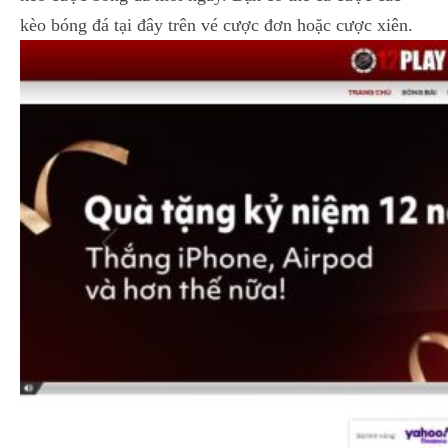
kèo bóng đá tại đây trên vé cược đơn hoặc cược xiên.