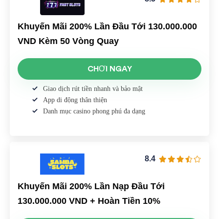
Khuyến Mãi 200% Lần Đầu Tới 130.000.000
VND Kèm 50 Vòng Quay
CHƠI NGAY
Giao dịch rút tiền nhanh và bảo mật
App di động thân thiện
Danh mục casino phong phú đa dạng
8.4
Khuyến Mãi 200% Lần Nạp Đầu Tới
130.000.000 VND + Hoàn Tiền 10%