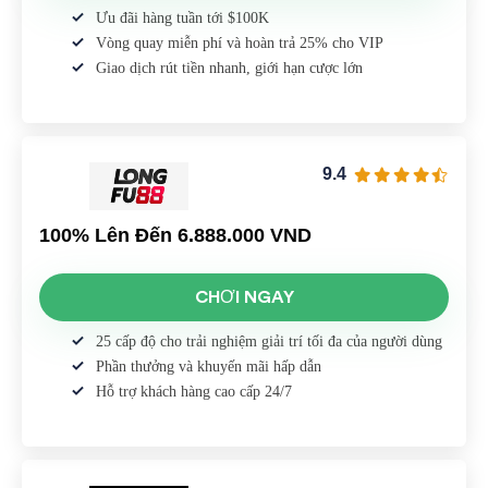
Ưu đãi hàng tuần tới $100K
Vòng quay miễn phí và hoàn trả 25% cho VIP
Giao dịch rút tiền nhanh, giới hạn cược lớn
9.4
100% Lên Đến 6.888.000 VND
CHƠI NGAY
25 cấp độ cho trải nghiệm giải trí tối đa của người dùng
Phần thưởng và khuyến mãi hấp dẫn
Hỗ trợ khách hàng cao cấp 24/7