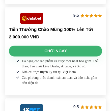
9.5
Tiền Thưởng Chào Mừng 100% Lên Tới
2.000.000 VNĐ
CHƠI NGAY
Đa dạng các sản phẩm cá cược mới nhất bao gồm Thể
thao, Trò chơi Live Dealer, Arcade, và Xổ số.
Nhà cái trực tuyến uy tín tại Việt Nam
Các phương thức thanh toán an toàn và bảo mật, gồm
tiền điện tử
9.5