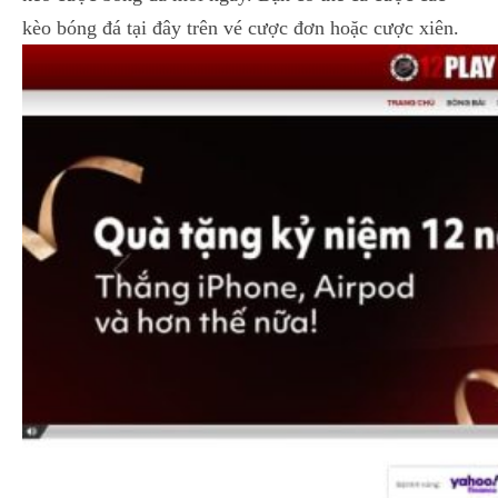
kèo bóng đá tại đây trên vé cược đơn hoặc cược xiên.