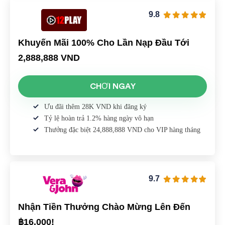
9.8
Khuyến Mãi 100% Cho Lần Nạp Đầu Tới
2,888,888 VND
CHƠI NGAY
Ưu đãi thêm 28K VND khi đăng ký
Tỷ lệ hoàn trả 1.2% hàng ngày vô hạn
Thưởng đặc biệt 24,888,888 VND cho VIP hàng tháng
9.7
Nhận Tiền Thưởng Chào Mừng Lên Đến
฿16.000!