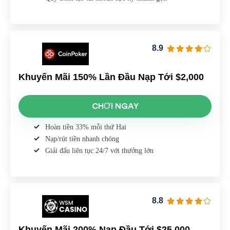
8.9
Khuyến Mãi 150% Lần Đầu Nạp Tới $2,000
CHƠI NGAY
Hoàn tiền 33% mỗi thứ Hai
Nạp/rút tiền nhanh chóng
Giải đấu liên tục 24/7 với thưởng lớn
8.8
Khuyến Mãi 200% Nạp Đầu Tới $25,000