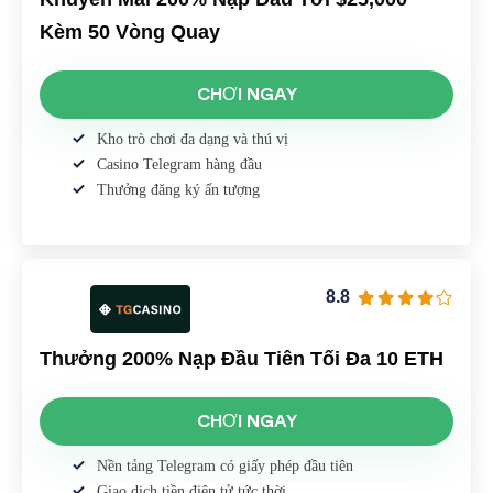
Kèm 50 Vòng Quay
CHƠI NGAY
Kho trò chơi đa dạng và thú vị
Casino Telegram hàng đầu
Thưởng đăng ký ấn tượng
8.8
Thưởng 200% Nạp Đầu Tiên Tối Đa 10 ETH
CHƠI NGAY
Nền tảng Telegram có giấy phép đầu tiên
Giao dịch tiền điện tử tức thời