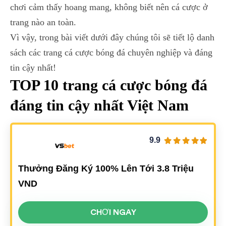
chơi cảm thấy hoang mang, không biết nên cá cược ở
trang nào an toàn.
Vì vậy, trong bài viết dưới đây chúng tôi sẽ tiết lộ danh
sách các trang cá cược bóng đá chuyên nghiệp và đáng
tin cậy nhất!
TOP 10 trang cá
cược
bóng đá
đáng tin cậy nhất Việt Nam
9.9
Thưởng Đăng Ký 100% Lên Tới 3.8 Triệu
VND
CHƠI NGAY