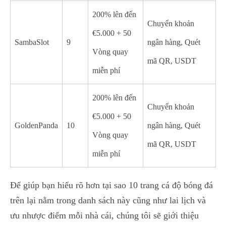
200% lên đến
Chuyển khoản
€5.000 + 50
SambaSlot
9
ngân hàng, Quét
Vòng quay
mã QR, USDT
miễn phí
200% lên đến
Chuyển khoản
€5.000 + 50
GoldenPanda
10
ngân hàng, Quét
Vòng quay
mã QR, USDT
miễn phí
Để giúp bạn hiểu rõ hơn tại sao 10 trang cá độ bóng đá
trên lại nằm trong danh sách này cũng như lai lịch và
ưu nhược điểm mỗi nhà cái, chúng tôi sẽ giới thiệu