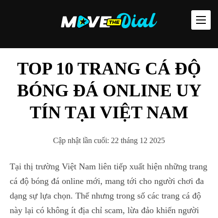
TOP 10 TRANG CÁ ĐỘ
BÓNG ĐÁ ONLINE UY
TÍN TẠI VIỆT NAM
Cập nhật lần cuối:
22 tháng 12 2025
Tại thị trường Việt Nam liên tiếp xuất hiện những trang
cá độ bóng đá online mới, mang tới cho người chơi đa
dạng sự lựa chọn. Thế nhưng trong số các trang cá độ
này lại có không ít địa chỉ scam, lừa đảo khiến người