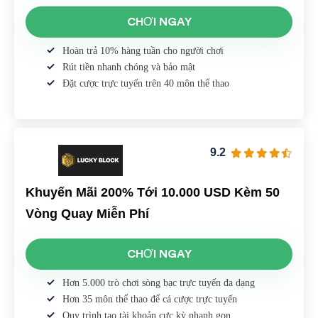
CHƠI NGAY
Hoàn trả 10% hàng tuần cho người chơi
Rút tiền nhanh chóng và bảo mật
Đặt cược trực tuyến trên 40 môn thể thao
9.2
Khuyến Mãi 200% Tới 10.000 USD Kèm 50
Vòng Quay Miễn Phí
CHƠI NGAY
Hơn 5.000 trò chơi sòng bạc trực tuyến đa dạng
Hơn 35 môn thể thao để cá cược trực tuyến
Quy trình tạo tài khoản cực kỳ nhanh gọn