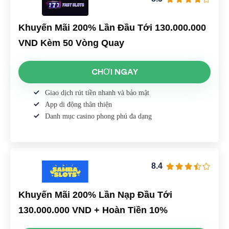
Khuyến Mãi 200% Lần Đầu Tới 130.000.000
VND Kèm 50 Vòng Quay
CHƠI NGAY
Giao dịch rút tiền nhanh và bảo mật
App di động thân thiện
Danh mục casino phong phú đa dạng
8.4
Khuyến Mãi 200% Lần Nạp Đầu Tới
130.000.000 VND + Hoàn Tiền 10%