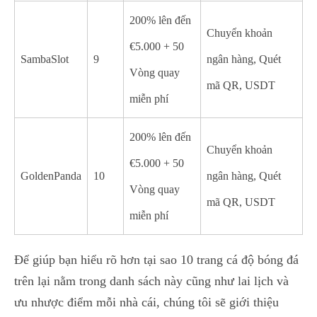
200% lên đến
Chuyển khoản
€5.000 + 50
SambaSlot
9
ngân hàng, Quét
Vòng quay
mã QR, USDT
miễn phí
200% lên đến
Chuyển khoản
€5.000 + 50
GoldenPanda
10
ngân hàng, Quét
Vòng quay
mã QR, USDT
miễn phí
Để giúp bạn hiểu rõ hơn tại sao 10 trang cá độ bóng đá
trên lại nằm trong danh sách này cũng như lai lịch và
ưu nhược điểm mỗi nhà cái, chúng tôi sẽ giới thiệu