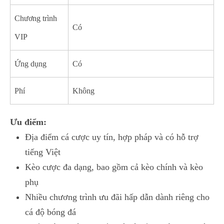
Chương trình
Có
VIP
Ứng dụng
Có
Phí
Không
Ưu điểm:
Địa điểm cá cược uy tín, hợp pháp và có hỗ trợ
tiếng Việt
Kèo cược đa dạng, bao gồm cả kèo chính và kèo
phụ
Nhiều chương trình ưu đãi hấp dẫn dành riêng cho
cá độ bóng đá