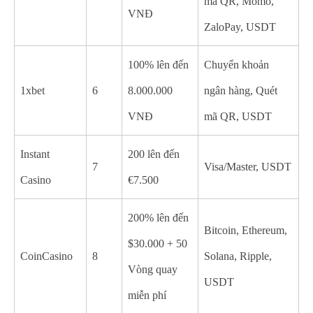
mã QR, Momo,
VNĐ
ZaloPay, USDT
100% lên đến
Chuyển khoản
1xbet
6
8.000.000
ngân hàng, Quét
VNĐ
mã QR, USDT
Instant
200 lên đến
7
Visa/Master, USDT
Casino
€7.500
200% lên đến
Bitcoin, Ethereum,
$30.000 + 50
CoinCasino
8
Solana, Ripple,
Vòng quay
USDT
miễn phí