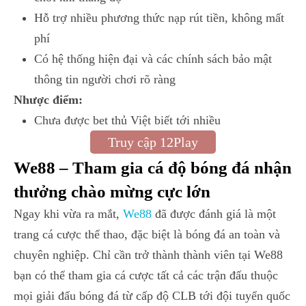
Hỗ trợ nhiều phương thức nạp rút tiền, không mất
phí
Có hệ thống hiện đại và các chính sách bảo mật
thông tin người chơi rõ ràng
Nhược điểm:
Chưa được bet thủ Việt biết tới nhiều
Truy cập 12Play
We88 – Tham gia cá độ bóng đá nhận
thưởng chào mừng cực lớn
Ngay khi vừa ra mắt,
We88
đã được đánh giá là một
trang cá cược thể thao, đặc biệt là bóng đá an toàn và
chuyên nghiệp. Chỉ cần trở thành thành viên tại We88
bạn có thể tham gia cá cược tất cả các trận đấu thuộc
mọi giải đấu bóng đá từ cấp độ CLB tới đội tuyển quốc