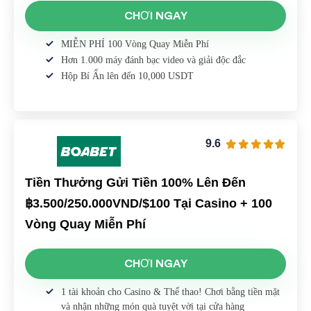
CHƠI NGAY
MIỄN PHÍ 100 Vòng Quay Miễn Phí
Hơn 1.000 máy đánh bạc video và giải độc đắc
Hộp Bí Ẩn lên đến 10,000 USDT
9.6
Tiền Thưởng Gửi Tiền 100% Lên Đến
฿3.500/250.000VND/$100 Tại Casino + 100
Vòng Quay Miễn Phí
CHƠI NGAY
1 tài khoản cho Casino & Thể thao! Chơi bằng tiền mặt
và nhận những món quà tuyệt vời tại cửa hàng