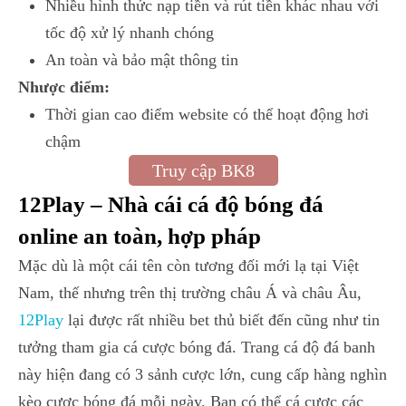
Nhiều hình thức nạp tiền và rút tiền khác nhau với
tốc độ xử lý nhanh chóng
An toàn và bảo mật thông tin
Nhược điểm:
Thời gian cao điểm website có thể hoạt động hơi
chậm
Truy cập BK8
12Play – Nhà cái cá độ bóng đá
online an toàn, hợp pháp
Mặc dù là một cái tên còn tương đối mới lạ tại Việt
Nam, thế nhưng trên thị trường châu Á và châu Âu,
12Play
lại được rất nhiều bet thủ biết đến cũng như tin
tưởng tham gia cá cược bóng đá. Trang cá độ đá banh
này hiện đang có 3 sảnh cược lớn, cung cấp hàng nghìn
kèo cược bóng đá mỗi ngày. Bạn có thể cá cược các