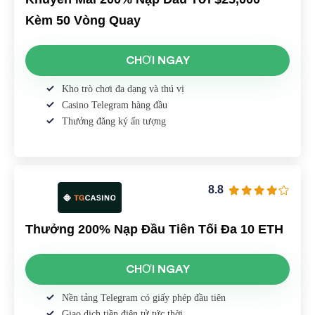
Kèm 50 Vòng Quay
CHƠI NGAY
Kho trò chơi đa dạng và thú vị
Casino Telegram hàng đầu
Thưởng đăng ký ấn tượng
8.8
Thưởng 200% Nạp Đầu Tiên Tối Đa 10 ETH
CHƠI NGAY
Nền tảng Telegram có giấy phép đầu tiên
Giao dịch tiền điện tử tức thời