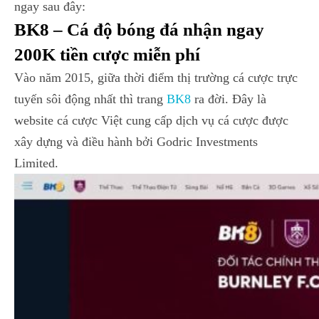
ngay sau đây:
BK8 – Cá độ bóng đá nhận ngay
200K tiền cược miễn phí
Vào năm 2015, giữa thời điểm thị trường cá cược trực
tuyến sôi động nhất thì trang
BK8
ra đời. Đây là
website cá cược Việt cung cấp dịch vụ cá cược được
xây dựng và điều hành bởi Godric Investments
Limited.