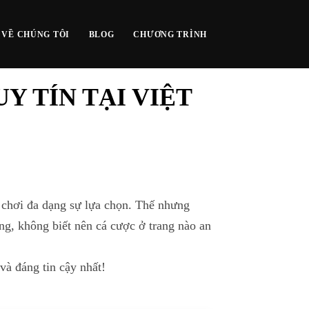
VỀ CHÚNG TÔI
BLOG
CHƯƠNG TRÌNH
Y TÍN TẠI VIỆT
i chơi đa dạng sự lựa chọn. Thế nhưng
ng, không biết nên cá cược ở trang nào an
và đáng tin cậy nhất!