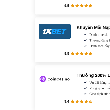
9.5
Khuyến Mãi Nạp
Danh mục slot
Thưởng đăng k
Danh sách đầy 
9.5
Thưởng 200% Lầ
Ưu đãi hàng t
Vòng quay miễ
Giao dịch rút 
9.4