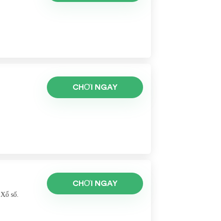
CHƠI NGAY
CHƠI NGAY
 Xổ số.