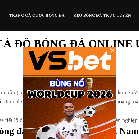
TRANG CÁ CƯỢC BÓNG ĐÁ
KÈO BÓNG ĐÁ TRỰC TUYẾN
CÁ ĐỘ BÓNG ĐÁ ONLINE U
×
NAM
Cập nhật lần cuối:
22 tháng 12 2025
iện những trang cá độ bóng đá online mới, mang tới cho ngườ
g ít địa chỉ scam, lừa đảo khiến người chơi cảm thấy hoang ma
 sẽ tiết lộ danh sách các trang cá cược bóng đá chuyên nghiệp 
óng đá đáng tin cậy nhất Việt Nam