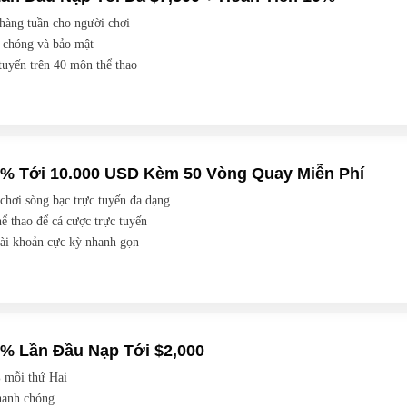
hàng tuần cho người chơi
h chóng và bảo mật
tuyến trên 40 môn thể thao
% Tới 10.000 USD Kèm 50 Vòng Quay Miễn Phí
chơi sòng bạc trực tuyến đa dạng
 thao để cá cược trực tuyến
tài khoản cực kỳ nhanh gọn
% Lần Đầu Nạp Tới $2,000
 mỗi thứ Hai
hanh chóng