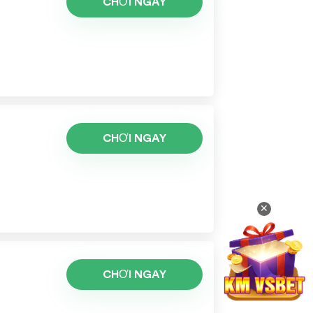
CHƠI NGAY
CHƠI NGAY
✕
CHƠI NGAY