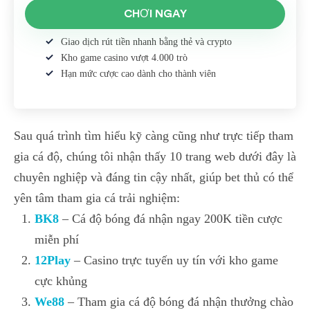
CHƠI NGAY
Giao dịch rút tiền nhanh bằng thẻ và crypto
Kho game casino vượt 4.000 trò
Hạn mức cược cao dành cho thành viên
Sau quá trình tìm hiểu kỹ càng cũng như trực tiếp tham
gia cá độ, chúng tôi nhận thấy 10 trang web dưới đây là
chuyên nghiệp và đáng tin cậy nhất, giúp bet thủ có thể
yên tâm tham gia cá trải nghiệm:
BK8
– Cá độ bóng đá nhận ngay 200K tiền cược
miễn phí
12Play
– Casino trực tuyến uy tín với kho game
cực khủng
We88
– Tham gia cá độ bóng đá nhận thưởng chào