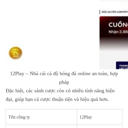
12Play – Nhà cái cá độ bóng đá online an toàn, hợp
pháp
Đặc biệt, các sảnh cược còn có nhiều tính năng hiện
đại, giúp bạn cá cược thuận tiện và hiệu quả hơn.
Tên công ty
12Play