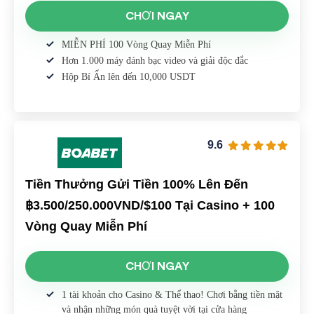
CHƠI NGAY
MIỄN PHÍ 100 Vòng Quay Miễn Phí
Hơn 1.000 máy đánh bạc video và giải độc đắc
Hộp Bí Ẩn lên đến 10,000 USDT
9.6
Tiền Thưởng Gửi Tiền 100% Lên Đến
฿3.500/250.000VND/$100 Tại Casino + 100
Vòng Quay Miễn Phí
CHƠI NGAY
1 tài khoản cho Casino & Thể thao! Chơi bằng tiền mặt
và nhận những món quà tuyệt vời tại cửa hàng