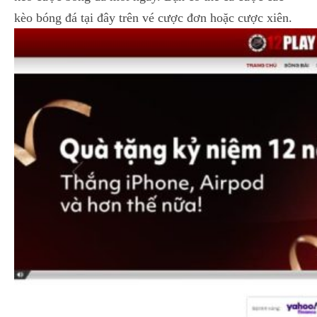
kèo bóng đá tại đây trên vé cược đơn hoặc cược xiên.