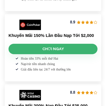
8.9
Khuyến Mãi 150% Lần Đầu Nạp Tới $2,000
CHƠI NGAY
Hoàn tiền 33% mỗi thứ Hai
Nạp/rút tiền nhanh chóng
Giải đấu liên tục 24/7 với thưởng lớn
8.8
Khuyến Mãi 200% Nạp Đầu Tới $25,000