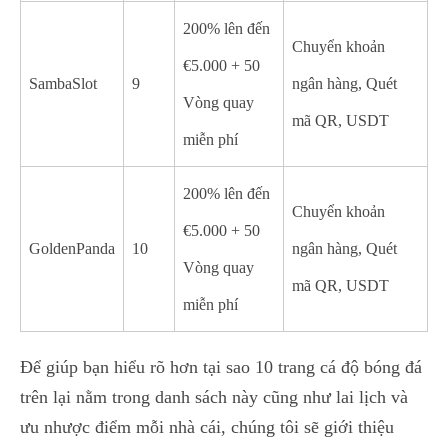
200% lên đến
Chuyển khoản
€5.000 + 50
SambaSlot
9
ngân hàng, Quét
Vòng quay
mã QR, USDT
miễn phí
200% lên đến
Chuyển khoản
€5.000 + 50
GoldenPanda
10
ngân hàng, Quét
Vòng quay
mã QR, USDT
miễn phí
Để giúp bạn hiểu rõ hơn tại sao 10 trang cá độ bóng đá
trên lại nằm trong danh sách này cũng như lai lịch và
ưu nhược điểm mỗi nhà cái, chúng tôi sẽ giới thiệu