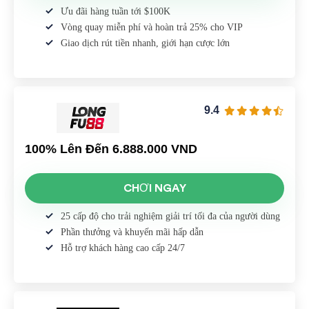
Ưu đãi hàng tuần tới $100K
Vòng quay miễn phí và hoàn trả 25% cho VIP
Giao dịch rút tiền nhanh, giới hạn cược lớn
9.4
100% Lên Đến 6.888.000 VND
CHƠI NGAY
25 cấp độ cho trải nghiệm giải trí tối đa của người dùng
Phần thưởng và khuyến mãi hấp dẫn
Hỗ trợ khách hàng cao cấp 24/7