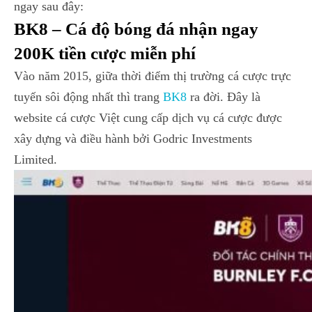
ngay sau đây:
BK8 – Cá độ bóng đá nhận ngay
200K tiền cược miễn phí
Vào năm 2015, giữa thời điểm thị trường cá cược trực
tuyến sôi động nhất thì trang
BK8
ra đời. Đây là
website cá cược Việt cung cấp dịch vụ cá cược được
xây dựng và điều hành bởi Godric Investments
Limited.