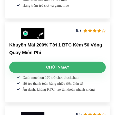
Hàng trăm trò slot và game live
8.7
Khuyến Mãi 200% Tới 1 BTC Kèm 50 Vòng
Quay Miễn Phí
CHƠI NGAY
Danh mục hơn 170 trò chơi blockchain
Hỗ trợ thanh toán bằng nhiều tiền điện tử
Ẩn danh, không KYC, tạo tài khoản nhanh chóng
8.5