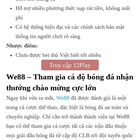
Hỗ trợ nhiều phương thức nạp rút tiền, không mất
phí
Có hệ thống hiện đại và các chính sách bảo mật
thông tin người chơi rõ ràng
Nhược điểm:
Chưa được bet thủ Việt biết tới nhiều
Truy cập 12Play
We88 – Tham gia cá độ bóng đá nhận
thưởng chào mừng cực lớn
Ngay khi vừa ra mắt,
We88
đã được đánh giá là một
trang cá cược thể thao, đặc biệt là bóng đá an toàn và
chuyên nghiệp. Chỉ cần trở thành thành viên tại We88
bạn có thể tham gia cá cược tất cả các trận đấu thuộc
mọi giải đấu bóng đá từ cấp độ CLB tới đội tuyển quốc