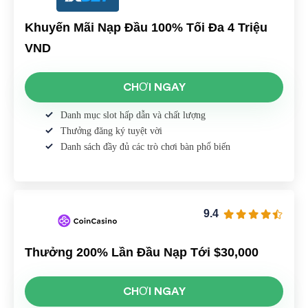
Khuyến Mãi Nạp Đầu 100% Tối Đa 4 Triệu
VND
CHƠI NGAY
Danh mục slot hấp dẫn và chất lượng
Thưởng đăng ký tuyệt vời
Danh sách đầy đủ các trò chơi bàn phổ biến
9.4
Thưởng 200% Lần Đầu Nạp Tới $30,000
CHƠI NGAY