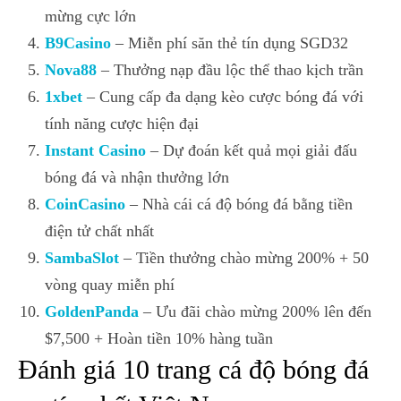
mừng cực lớn
B9Casino
– Miễn phí săn thẻ tín dụng SGD32
Nova88
– Thưởng nạp đầu lộc thể thao kịch trần
1xbet
– Cung cấp đa dạng kèo cược bóng đá với
tính năng cược hiện đại
Instant Casino
– Dự đoán kết quả mọi giải đấu
bóng đá và nhận thưởng lớn
CoinCasino
– Nhà cái cá độ bóng đá bằng tiền
điện tử chất nhất
SambaSlot
– Tiền thưởng chào mừng 200% + 50
vòng quay miễn phí
GoldenPanda
– Ưu đãi chào mừng 200% lên đến
$7,500 + Hoàn tiền 10% hàng tuần
Đánh giá 10 trang cá độ bóng đá