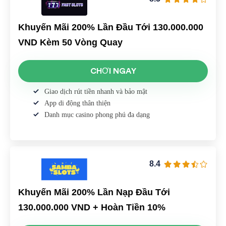
Khuyến Mãi 200% Lần Đầu Tới 130.000.000
VND Kèm 50 Vòng Quay
CHƠI NGAY
Giao dịch rút tiền nhanh và bảo mật
App di động thân thiện
Danh mục casino phong phú đa dạng
8.4
Khuyến Mãi 200% Lần Nạp Đầu Tới
130.000.000 VND + Hoàn Tiền 10%