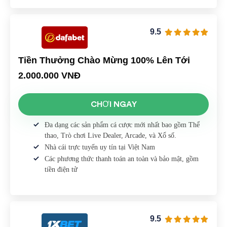
9.5
Tiền Thưởng Chào Mừng 100% Lên Tới
2.000.000 VNĐ
CHƠI NGAY
Đa dạng các sản phẩm cá cược mới nhất bao gồm Thể
thao, Trò chơi Live Dealer, Arcade, và Xổ số.
Nhà cái trực tuyến uy tín tại Việt Nam
Các phương thức thanh toán an toàn và bảo mật, gồm
tiền điện tử
9.5