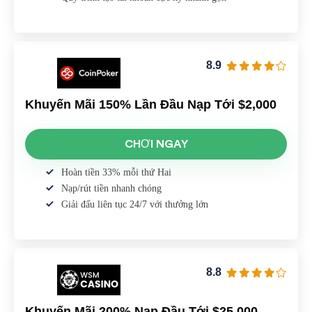
8.9
Khuyến Mãi 150% Lần Đầu Nạp Tới $2,000
CHƠI NGAY
Hoàn tiền 33% mỗi thứ Hai
Nạp/rút tiền nhanh chóng
Giải đấu liên tục 24/7 với thưởng lớn
8.8
Khuyến Mãi 200% Nạp Đầu Tới $25,000