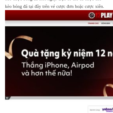
kèo bóng đá tại đây trên vé cược đơn hoặc cược xiên.