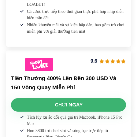
BOABET!
Cá cược trực tiếp theo thời gian thực phù hợp nhịp diễn
biến trận đấu
Nhiều khuyến mãi và sự kiện hấp dẫn, bao gồm trò chơi
miễn phí với giải thưởng tiền mặt
9.6
Tiền Thưởng 400% Lên Đến 300 USD Và
150 Vòng Quay Miễn Phí
CHƠI NGAY
Tích lũy xu ảo đổi quà giá trị Macbook, iPhone 15 Pro
Max
Hơn 3800 trò chơi slot và sòng bạc trực tiếp từ