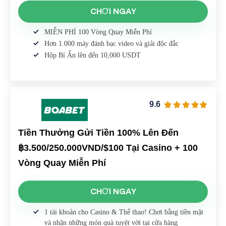
CHƠI NGAY
MIỄN PHÍ 100 Vòng Quay Miễn Phí
Hơn 1.000 máy đánh bạc video và giải độc đắc
Hộp Bí Ẩn lên đến 10,000 USDT
9.6
Tiền Thưởng Gửi Tiền 100% Lên Đến
฿3.500/250.000VND/$100 Tại Casino + 100
Vòng Quay Miễn Phí
CHƠI NGAY
1 tài khoản cho Casino & Thể thao! Chơi bằng tiền mặt
và nhận những món quà tuyệt vời tại cửa hàng