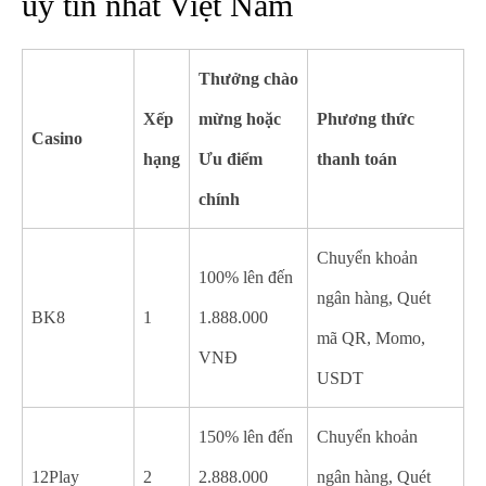
uy tín nhất Việt Nam
Thưởng chào
Xếp
mừng hoặc
Phương thức
Casino
hạng
Ưu điểm
thanh toán
chính
Chuyển khoản
100% lên đến
ngân hàng, Quét
BK8
1
1.888.000
mã QR, Momo,
VNĐ
USDT
150% lên đến
Chuyển khoản
12Play
2
2.888.000
ngân hàng, Quét