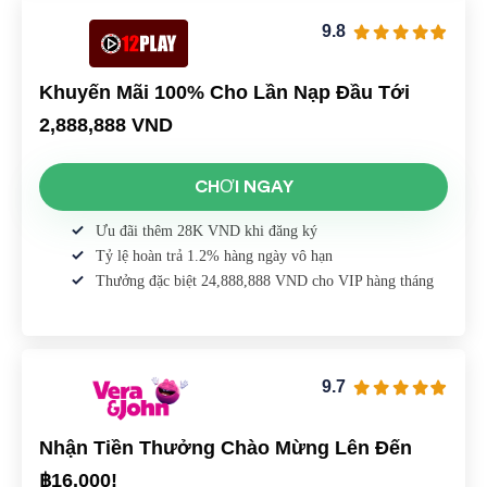
9.8
Khuyến Mãi 100% Cho Lần Nạp Đầu Tới
2,888,888 VND
CHƠI NGAY
Ưu đãi thêm 28K VND khi đăng ký
Tỷ lệ hoàn trả 1.2% hàng ngày vô hạn
Thưởng đặc biệt 24,888,888 VND cho VIP hàng tháng
9.7
Nhận Tiền Thưởng Chào Mừng Lên Đến
฿16.000!