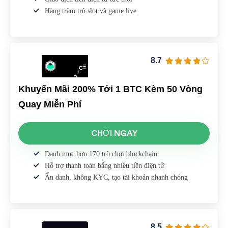
Hàng trăm trò slot và game live
8.7
Khuyến Mãi 200% Tới 1 BTC Kèm 50 Vòng
Quay Miễn Phí
CHƠI NGAY
Danh mục hơn 170 trò chơi blockchain
Hỗ trợ thanh toán bằng nhiều tiền điện tử
Ẩn danh, không KYC, tạo tài khoản nhanh chóng
8.5