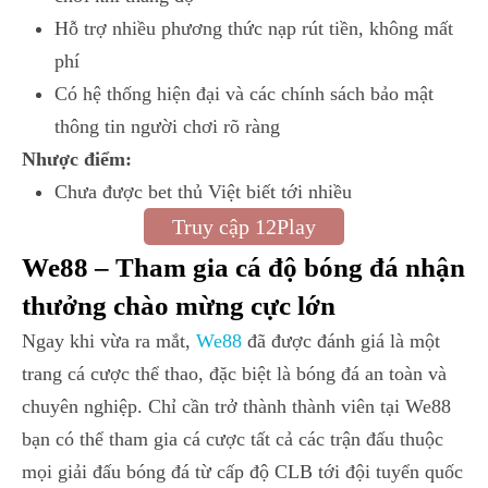
Hỗ trợ nhiều phương thức nạp rút tiền, không mất
phí
Có hệ thống hiện đại và các chính sách bảo mật
thông tin người chơi rõ ràng
Nhược điểm:
Chưa được bet thủ Việt biết tới nhiều
Truy cập 12Play
We88 – Tham gia cá độ bóng đá nhận
thưởng chào mừng cực lớn
Ngay khi vừa ra mắt,
We88
đã được đánh giá là một
trang cá cược thể thao, đặc biệt là bóng đá an toàn và
chuyên nghiệp. Chỉ cần trở thành thành viên tại We88
bạn có thể tham gia cá cược tất cả các trận đấu thuộc
mọi giải đấu bóng đá từ cấp độ CLB tới đội tuyển quốc