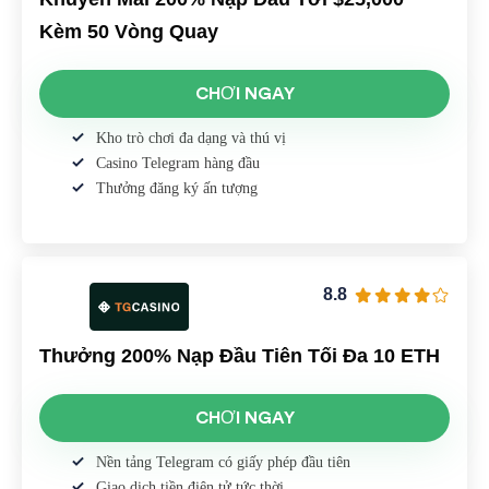
Kèm 50 Vòng Quay
CHƠI NGAY
Kho trò chơi đa dạng và thú vị
Casino Telegram hàng đầu
Thưởng đăng ký ấn tượng
8.8
Thưởng 200% Nạp Đầu Tiên Tối Đa 10 ETH
CHƠI NGAY
Nền tảng Telegram có giấy phép đầu tiên
Giao dịch tiền điện tử tức thời