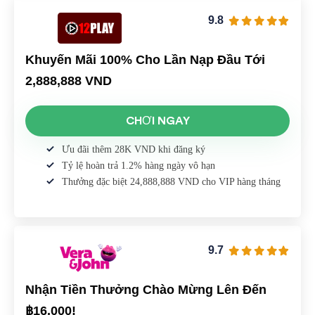
9.8
Khuyến Mãi 100% Cho Lần Nạp Đầu Tới
2,888,888 VND
CHƠI NGAY
Ưu đãi thêm 28K VND khi đăng ký
Tỷ lệ hoàn trả 1.2% hàng ngày vô hạn
Thưởng đặc biệt 24,888,888 VND cho VIP hàng tháng
9.7
Nhận Tiền Thưởng Chào Mừng Lên Đến
฿16.000!