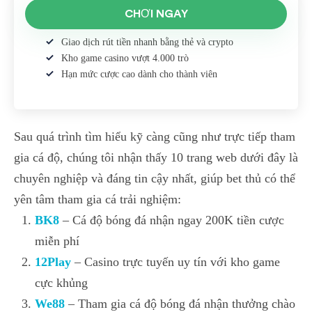
CHƠI NGAY
Giao dịch rút tiền nhanh bằng thẻ và crypto
Kho game casino vượt 4.000 trò
Hạn mức cược cao dành cho thành viên
Sau quá trình tìm hiểu kỹ càng cũng như trực tiếp tham
gia cá độ, chúng tôi nhận thấy 10 trang web dưới đây là
chuyên nghiệp và đáng tin cậy nhất, giúp bet thủ có thể
yên tâm tham gia cá trải nghiệm:
BK8
– Cá độ bóng đá nhận ngay 200K tiền cược
miễn phí
12Play
– Casino trực tuyến uy tín với kho game
cực khủng
We88
– Tham gia cá độ bóng đá nhận thưởng chào