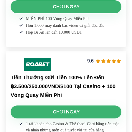
CHƠI NGAY
MIỄN PHÍ 100 Vòng Quay Miễn Phí
Hơn 1.000 máy đánh bạc video và giải độc đắc
Hộp Bí Ẩn lên đến 10,000 USDT
9.6
Tiền Thưởng Gửi Tiền 100% Lên Đến
฿3.500/250.000VND/$100 Tại Casino + 100
Vòng Quay Miễn Phí
CHƠI NGAY
1 tài khoản cho Casino & Thể thao! Chơi bằng tiền mặt
và nhận những món quà tuyệt vời tại cửa hàng