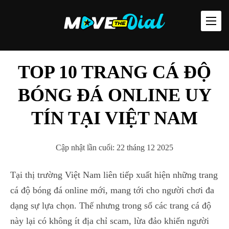
TOP 10 TRANG CÁ ĐỘ
BÓNG ĐÁ ONLINE UY
TÍN TẠI VIỆT NAM
Cập nhật lần cuối:
22 tháng 12 2025
Tại thị trường Việt Nam liên tiếp xuất hiện những trang
cá độ bóng đá online mới, mang tới cho người chơi đa
dạng sự lựa chọn. Thế nhưng trong số các trang cá độ
này lại có không ít địa chỉ scam, lừa đảo khiến người