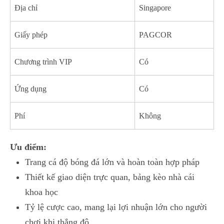
Địa chỉ
Singapore
Giấy phép
PAGCOR
Chương trình VIP
Có
Ứng dụng
Có
Phí
Không
Ưu điểm:
Trang cá độ bóng đá lớn và hoàn toàn hợp pháp
Thiết kế giao diện trực quan, bảng kèo nhà cái
khoa học
Tỷ lệ cược cao, mang lại lợi nhuận lớn cho người
chơi khi thắng độ