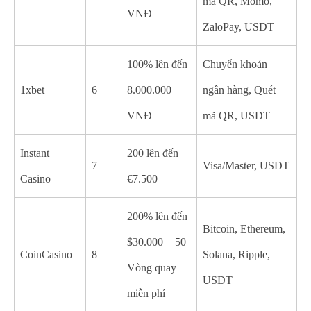
mã QR, Momo,
VNĐ
ZaloPay, USDT
100% lên đến
Chuyển khoản
1xbet
6
8.000.000
ngân hàng, Quét
VNĐ
mã QR, USDT
Instant
200 lên đến
7
Visa/Master, USDT
Casino
€7.500
200% lên đến
Bitcoin, Ethereum,
$30.000 + 50
CoinCasino
8
Solana, Ripple,
Vòng quay
USDT
miễn phí