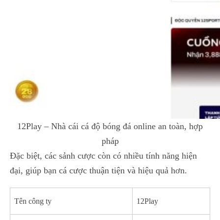
12Play – Nhà cái cá độ bóng đá online an toàn, hợp
pháp
Đặc biệt, các sảnh cược còn có nhiều tính năng hiện
đại, giúp bạn cá cược thuận tiện và hiệu quả hơn.
Tên công ty
12Play