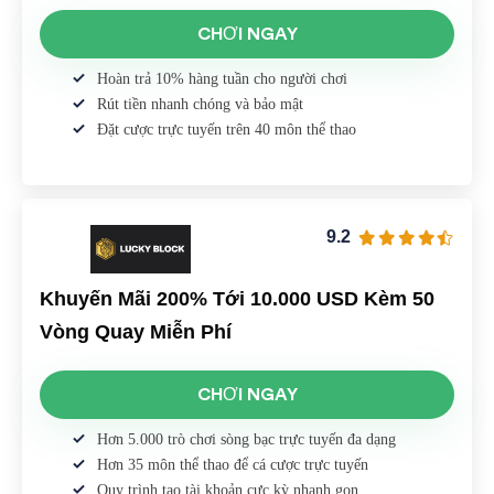
CHƠI NGAY
Hoàn trả 10% hàng tuần cho người chơi
Rút tiền nhanh chóng và bảo mật
Đặt cược trực tuyến trên 40 môn thể thao
9.2
Khuyến Mãi 200% Tới 10.000 USD Kèm 50
Vòng Quay Miễn Phí
CHƠI NGAY
Hơn 5.000 trò chơi sòng bạc trực tuyến đa dạng
Hơn 35 môn thể thao để cá cược trực tuyến
Quy trình tạo tài khoản cực kỳ nhanh gọn