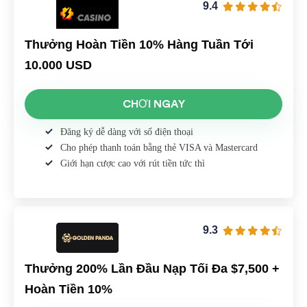
9.4
Thưởng Hoàn Tiền 10% Hàng Tuần Tới
10.000 USD
CHƠI NGAY
Đăng ký dễ dàng với số điện thoại
Cho phép thanh toán bằng thẻ VISA và Mastercard
Giới hạn cược cao với rút tiền tức thì
9.3
Thưởng 200% Lần Đầu Nạp Tối Đa $7,500 +
Hoàn Tiền 10%