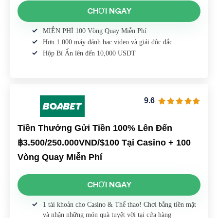
CHƠI NGAY
MIỄN PHÍ 100 Vòng Quay Miễn Phí
Hơn 1.000 máy đánh bạc video và giải độc đắc
Hộp Bí Ẩn lên đến 10,000 USDT
9.6
Tiền Thưởng Gửi Tiền 100% Lên Đến
฿3.500/250.000VND/$100 Tại Casino + 100
Vòng Quay Miễn Phí
CHƠI NGAY
1 tài khoản cho Casino & Thể thao! Chơi bằng tiền mặt
và nhận những món quà tuyệt vời tại cửa hàng