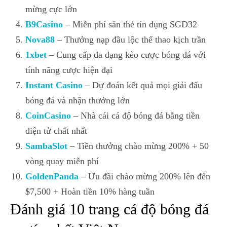
mừng cực lớn
B9Casino
– Miễn phí săn thẻ tín dụng SGD32
Nova88
– Thưởng nạp đầu lộc thể thao kịch trần
1xbet
– Cung cấp đa dạng kèo cược bóng đá với
tính năng cược hiện đại
Instant Casino
– Dự đoán kết quả mọi giải đấu
bóng đá và nhận thưởng lớn
CoinCasino
– Nhà cái cá độ bóng đá bằng tiền
điện tử chất nhất
SambaSlot
– Tiền thưởng chào mừng 200% + 50
vòng quay miễn phí
GoldenPanda
– Ưu đãi chào mừng 200% lên đến
$7,500 + Hoàn tiền 10% hàng tuần
Đánh giá 10 trang cá độ bóng đá