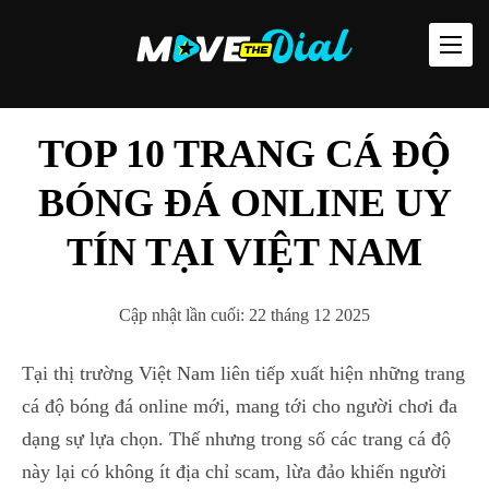
TOP 10 TRANG CÁ ĐỘ
BÓNG ĐÁ ONLINE UY
TÍN TẠI VIỆT NAM
Cập nhật lần cuối:
22 tháng 12 2025
Tại thị trường Việt Nam liên tiếp xuất hiện những trang
cá độ bóng đá online mới, mang tới cho người chơi đa
dạng sự lựa chọn. Thế nhưng trong số các trang cá độ
này lại có không ít địa chỉ scam, lừa đảo khiến người