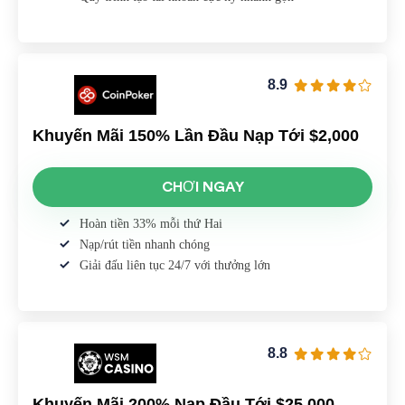
8.9
Khuyến Mãi 150% Lần Đầu Nạp Tới $2,000
CHƠI NGAY
Hoàn tiền 33% mỗi thứ Hai
Nạp/rút tiền nhanh chóng
Giải đấu liên tục 24/7 với thưởng lớn
8.8
Khuyến Mãi 200% Nạp Đầu Tới $25,000