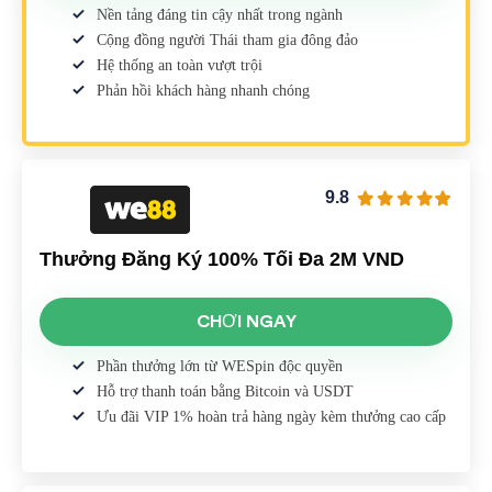
Nền tảng đáng tin cậy nhất trong ngành
Cộng đồng người Thái tham gia đông đảo
Hệ thống an toàn vượt trội
Phản hồi khách hàng nhanh chóng
9.8
Thưởng Đăng Ký 100% Tối Đa 2M VND
CHƠI NGAY
Phần thưởng lớn từ WESpin độc quyền
Hỗ trợ thanh toán bằng Bitcoin và USDT
Ưu đãi VIP 1% hoàn trả hàng ngày kèm thưởng cao cấp