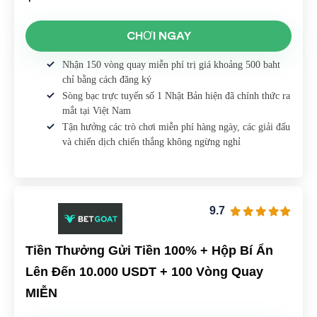
CHƠI NGAY
Nhận 150 vòng quay miễn phí trị giá khoảng 500 baht
chỉ bằng cách đăng ký
Sòng bạc trực tuyến số 1 Nhật Bản hiện đã chính thức ra
mắt tại Việt Nam
Tận hưởng các trò chơi miễn phí hàng ngày, các giải đấu
và chiến dịch chiến thắng không ngừng nghỉ
9.7
Tiền Thưởng Gửi Tiền 100% + Hộp Bí Ẩn
Lên Đến 10.000 USDT + 100 Vòng Quay
MIỄN