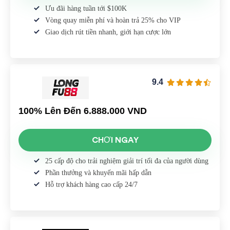
Ưu đãi hàng tuần tới $100K
Vòng quay miễn phí và hoàn trả 25% cho VIP
Giao dịch rút tiền nhanh, giới hạn cược lớn
9.4
100% Lên Đến 6.888.000 VND
CHƠI NGAY
25 cấp độ cho trải nghiệm giải trí tối đa của người dùng
Phần thưởng và khuyến mãi hấp dẫn
Hỗ trợ khách hàng cao cấp 24/7