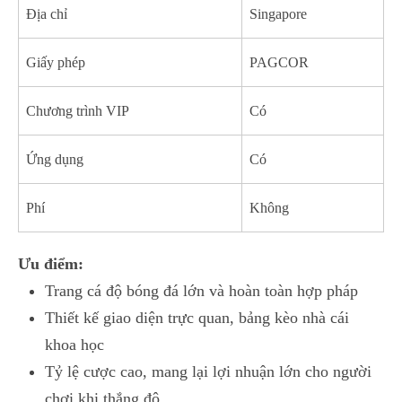
Địa chỉ
Singapore
Giấy phép
PAGCOR
Chương trình VIP
Có
Ứng dụng
Có
Phí
Không
Ưu điểm:
Trang cá độ bóng đá lớn và hoàn toàn hợp pháp
Thiết kế giao diện trực quan, bảng kèo nhà cái
khoa học
Tỷ lệ cược cao, mang lại lợi nhuận lớn cho người
chơi khi thắng độ