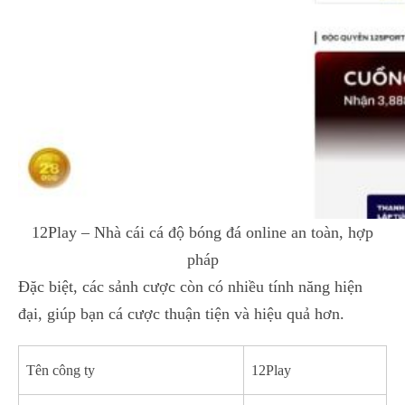
12Play – Nhà cái cá độ bóng đá online an toàn, hợp
pháp
Đặc biệt, các sảnh cược còn có nhiều tính năng hiện
đại, giúp bạn cá cược thuận tiện và hiệu quả hơn.
Tên công ty
12Play