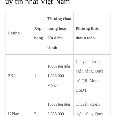
uy tín nhất Việt Nam
Thưởng chào
Xếp
mừng hoặc
Phương thức
Casino
hạng
Ưu điểm
thanh toán
chính
Chuyển khoản
100% lên đến
ngân hàng, Quét
BK8
1
1.888.000
mã QR, Momo,
VNĐ
USDT
150% lên đến
Chuyển khoản
12Play
2
2.888.000
ngân hàng, Quét