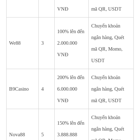
VNĐ
mã QR, USDT
Chuyển khoản
100% lên đến
ngân hàng, Quét
We88
3
2.000.000
mã QR, Momo,
VNĐ
USDT
200% lên đến
Chuyển khoản
B9Casino
4
6.000.000
ngân hàng, Quét
VNĐ
mã QR, USDT
Chuyển khoản
150% lên đến
ngân hàng, Quét
Nova88
5
3.888.888