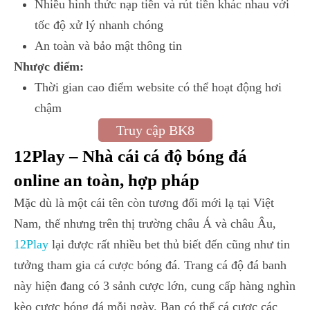
Nhiều hình thức nạp tiền và rút tiền khác nhau với
tốc độ xử lý nhanh chóng
An toàn và bảo mật thông tin
Nhược điểm:
Thời gian cao điểm website có thể hoạt động hơi
chậm
Truy cập BK8
12Play – Nhà cái cá độ bóng đá
online an toàn, hợp pháp
Mặc dù là một cái tên còn tương đối mới lạ tại Việt
Nam, thế nhưng trên thị trường châu Á và châu Âu,
12Play
lại được rất nhiều bet thủ biết đến cũng như tin
tưởng tham gia cá cược bóng đá. Trang cá độ đá banh
này hiện đang có 3 sảnh cược lớn, cung cấp hàng nghìn
kèo cược bóng đá mỗi ngày. Bạn có thể cá cược các