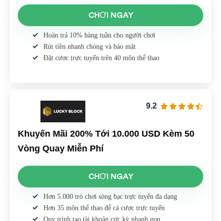
CHƠI NGAY
Hoàn trả 10% hàng tuần cho người chơi
Rút tiền nhanh chóng và bảo mật
Đặt cược trực tuyến trên 40 môn thể thao
9.2
Khuyến Mãi 200% Tới 10.000 USD Kèm 50
Vòng Quay Miễn Phí
CHƠI NGAY
Hơn 5.000 trò chơi sòng bạc trực tuyến đa dạng
Hơn 35 môn thể thao để cá cược trực tuyến
Quy trình tạo tài khoản cực kỳ nhanh gọn