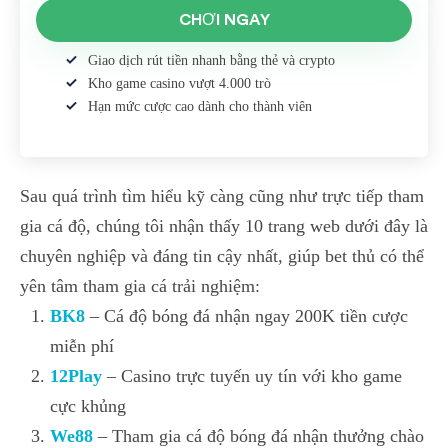
CHƠI NGAY
Giao dịch rút tiền nhanh bằng thẻ và crypto
Kho game casino vượt 4.000 trò
Hạn mức cược cao dành cho thành viên
Sau quá trình tìm hiểu kỹ càng cũng như trực tiếp tham
gia cá độ, chúng tôi nhận thấy 10 trang web dưới đây là
chuyên nghiệp và đáng tin cậy nhất, giúp bet thủ có thể
yên tâm tham gia cá trải nghiệm:
BK8
– Cá độ bóng đá nhận ngay 200K tiền cược
miễn phí
12Play
– Casino trực tuyến uy tín với kho game
cực khủng
We88
– Tham gia cá độ bóng đá nhận thưởng chào