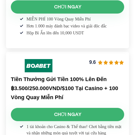
CHƠI NGAY
MIỄN PHÍ 100 Vòng Quay Miễn Phí
Hơn 1.000 máy đánh bạc video và giải độc đắc
Hộp Bí Ẩn lên đến 10,000 USDT
9.6
Tiền Thưởng Gửi Tiền 100% Lên Đến
฿3.500/250.000VND/$100 Tại Casino + 100
Vòng Quay Miễn Phí
CHƠI NGAY
1 tài khoản cho Casino & Thể thao! Chơi bằng tiền mặt
và nhận những món quà tuyệt vời tại cửa hàng