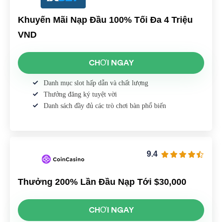
Khuyến Mãi Nạp Đầu 100% Tối Đa 4 Triệu
VND
CHƠI NGAY
Danh mục slot hấp dẫn và chất lượng
Thưởng đăng ký tuyệt vời
Danh sách đầy đủ các trò chơi bàn phổ biến
9.4
Thưởng 200% Lần Đầu Nạp Tới $30,000
CHƠI NGAY