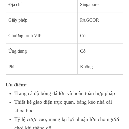
Địa chỉ
Singapore
Giấy phép
PAGCOR
Chương trình VIP
Có
Ứng dụng
Có
Phí
Không
Ưu điểm:
Trang cá độ bóng đá lớn và hoàn toàn hợp pháp
Thiết kế giao diện trực quan, bảng kèo nhà cái
khoa học
Tỷ lệ cược cao, mang lại lợi nhuận lớn cho người
chơi khi thắng độ