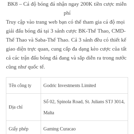
BK8 – Cá độ bóng đá nhận ngay 200K tiền cược miễn
phí
Truy cập vào trang web bạn có thể tham gia cá độ mọi
giải đấu bóng đá tại 3 sảnh cược BK-Thể Thao, CMD-
Thể Thao và Saba-Thể Thao. Cả 3 sảnh đều có thiết kế
giao diện trực quan, cung cấp đa dạng kèo cược của tất
cả các trận đấu bóng đá đang và sắp diễn ra trong nước
cũng như quốc tế.
Tên công ty
Godric Investments Limited
Số 02, Spinola Road, St. Julians STJ 3014,
Địa chỉ
Malta
Giấy phép
Gaming Curacao