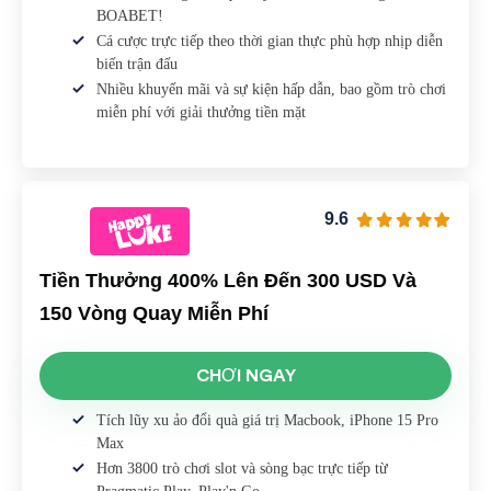
BOABET!
Cá cược trực tiếp theo thời gian thực phù hợp nhịp diễn
biến trận đấu
Nhiều khuyến mãi và sự kiện hấp dẫn, bao gồm trò chơi
miễn phí với giải thưởng tiền mặt
9.6
Tiền Thưởng 400% Lên Đến 300 USD Và
150 Vòng Quay Miễn Phí
CHƠI NGAY
Tích lũy xu ảo đổi quà giá trị Macbook, iPhone 15 Pro
Max
Hơn 3800 trò chơi slot và sòng bạc trực tiếp từ