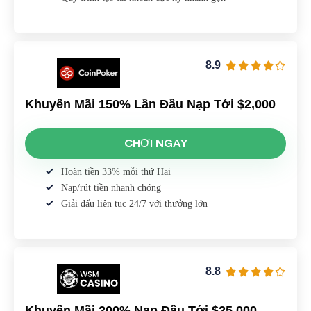
8.9
Khuyến Mãi 150% Lần Đầu Nạp Tới $2,000
CHƠI NGAY
Hoàn tiền 33% mỗi thứ Hai
Nạp/rút tiền nhanh chóng
Giải đấu liên tục 24/7 với thưởng lớn
8.8
Khuyến Mãi 200% Nạp Đầu Tới $25,000