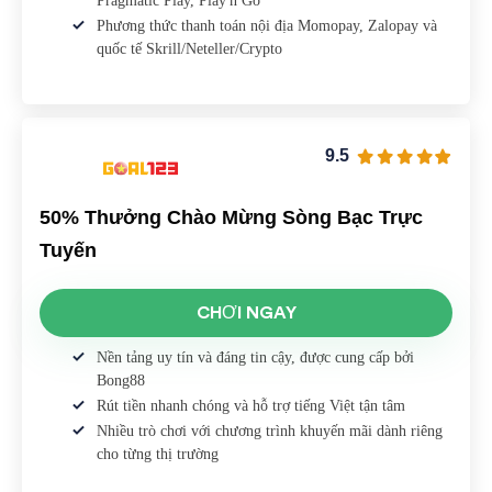
Pragmatic Play, Play'n Go
Phương thức thanh toán nội địa Momopay, Zalopay và
quốc tế Skrill/Neteller/Crypto
9.5
50% Thưởng Chào Mừng Sòng Bạc Trực
Tuyến
CHƠI NGAY
Nền tảng uy tín và đáng tin cậy, được cung cấp bởi
Bong88
Rút tiền nhanh chóng và hỗ trợ tiếng Việt tận tâm
Nhiều trò chơi với chương trình khuyến mãi dành riêng
cho từng thị trường