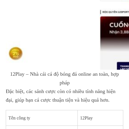
12Play – Nhà cái cá độ bóng đá online an toàn, hợp
pháp
Đặc biệt, các sảnh cược còn có nhiều tính năng hiện
đại, giúp bạn cá cược thuận tiện và hiệu quả hơn.
Tên công ty
12Play