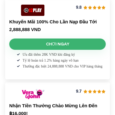
9.8
Khuyến Mãi 100% Cho Lần Nạp Đầu Tới
2,888,888 VND
CHƠI NGAY
Ưu đãi thêm 28K VND khi đăng ký
Tỷ lệ hoàn trả 1.2% hàng ngày vô hạn
Thưởng đặc biệt 24,888,888 VND cho VIP hàng tháng
9.7
Nhận Tiền Thưởng Chào Mừng Lên Đến
฿16.000!