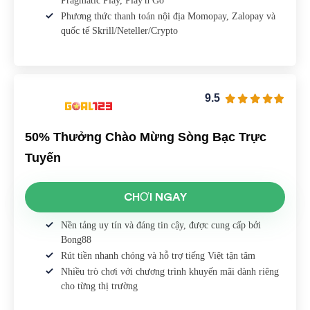
Pragmatic Play, Play'n Go
Phương thức thanh toán nội địa Momopay, Zalopay và
quốc tế Skrill/Neteller/Crypto
9.5
50% Thưởng Chào Mừng Sòng Bạc Trực
Tuyến
CHƠI NGAY
Nền tảng uy tín và đáng tin cậy, được cung cấp bởi
Bong88
Rút tiền nhanh chóng và hỗ trợ tiếng Việt tận tâm
Nhiều trò chơi với chương trình khuyến mãi dành riêng
cho từng thị trường