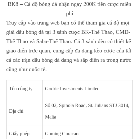
BK8 – Cá độ bóng đá nhận ngay 200K tiền cược miễn
phí
Truy cập vào trang web bạn có thể tham gia cá độ mọi
giải đấu bóng đá tại 3 sảnh cược BK-Thể Thao, CMD-
Thể Thao và Saba-Thể Thao. Cả 3 sảnh đều có thiết kế
giao diện trực quan, cung cấp đa dạng kèo cược của tất
cả các trận đấu bóng đá đang và sắp diễn ra trong nước
cũng như quốc tế.
Tên công ty
Godric Investments Limited
Số 02, Spinola Road, St. Julians STJ 3014,
Địa chỉ
Malta
Giấy phép
Gaming Curacao