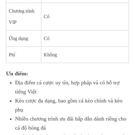
Chương trình
Có
VIP
Ứng dụng
Có
Phí
Không
Ưu điểm:
Địa điểm cá cược uy tín, hợp pháp và có hỗ trợ
tiếng Việt
Kèo cược đa dạng, bao gồm cả kèo chính và kèo
phụ
Nhiều chương trình ưu đãi hấp dẫn dành riêng cho
cá độ bóng đá