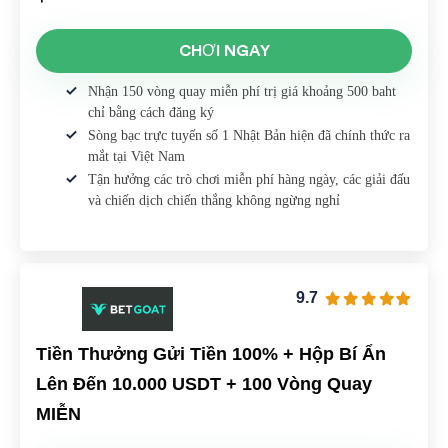
CHƠI NGAY
Nhận 150 vòng quay miễn phí trị giá khoảng 500 baht
chỉ bằng cách đăng ký
Sòng bạc trực tuyến số 1 Nhật Bản hiện đã chính thức ra
mắt tại Việt Nam
Tận hưởng các trò chơi miễn phí hàng ngày, các giải đấu
và chiến dịch chiến thắng không ngừng nghỉ
9.7
Tiền Thưởng Gửi Tiền 100% + Hộp Bí Ẩn
Lên Đến 10.000 USDT + 100 Vòng Quay
MIỄN