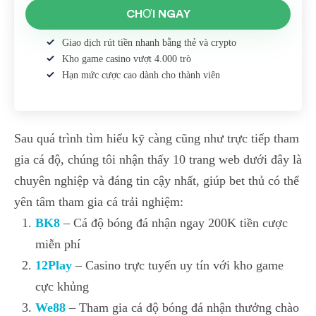
CHƠI NGAY
Giao dịch rút tiền nhanh bằng thẻ và crypto
Kho game casino vượt 4.000 trò
Hạn mức cược cao dành cho thành viên
Sau quá trình tìm hiểu kỹ càng cũng như trực tiếp tham
gia cá độ, chúng tôi nhận thấy 10 trang web dưới đây là
chuyên nghiệp và đáng tin cậy nhất, giúp bet thủ có thể
yên tâm tham gia cá trải nghiệm:
BK8
– Cá độ bóng đá nhận ngay 200K tiền cược
miễn phí
12Play
– Casino trực tuyến uy tín với kho game
cực khủng
We88
– Tham gia cá độ bóng đá nhận thưởng chào