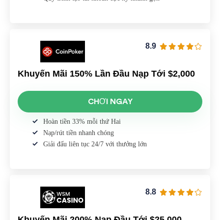
8.9
Khuyến Mãi 150% Lần Đầu Nạp Tới $2,000
CHƠI NGAY
Hoàn tiền 33% mỗi thứ Hai
Nạp/rút tiền nhanh chóng
Giải đấu liên tục 24/7 với thưởng lớn
8.8
Khuyến Mãi 200% Nạp Đầu Tới $25,000