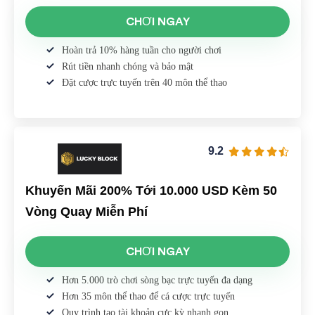
CHƠI NGAY
Hoàn trả 10% hàng tuần cho người chơi
Rút tiền nhanh chóng và bảo mật
Đặt cược trực tuyến trên 40 môn thể thao
9.2
Khuyến Mãi 200% Tới 10.000 USD Kèm 50
Vòng Quay Miễn Phí
CHƠI NGAY
Hơn 5.000 trò chơi sòng bạc trực tuyến đa dạng
Hơn 35 môn thể thao để cá cược trực tuyến
Quy trình tạo tài khoản cực kỳ nhanh gọn