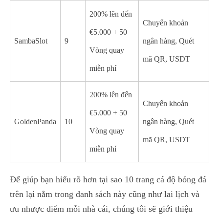
200% lên đến
Chuyển khoản
€5.000 + 50
SambaSlot
9
ngân hàng, Quét
Vòng quay
mã QR, USDT
miễn phí
200% lên đến
Chuyển khoản
€5.000 + 50
GoldenPanda
10
ngân hàng, Quét
Vòng quay
mã QR, USDT
miễn phí
Để giúp bạn hiểu rõ hơn tại sao 10 trang cá độ bóng đá
trên lại nằm trong danh sách này cũng như lai lịch và
ưu nhược điểm mỗi nhà cái, chúng tôi sẽ giới thiệu