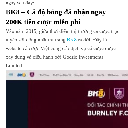
ngay sau đây:
BK8 – Cá độ bóng đá nhận ngay
200K tiền cược miễn phí
Vào năm 2015, giữa thời điểm thị trường cá cược trực
tuyến sôi động nhất thì trang
BK8
ra đời. Đây là
website cá cược Việt cung cấp dịch vụ cá cược được
xây dựng và điều hành bởi Godric Investments
Limited.