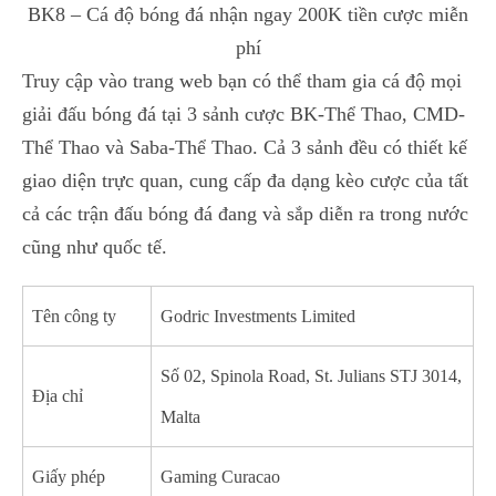
BK8 – Cá độ bóng đá nhận ngay 200K tiền cược miễn
phí
Truy cập vào trang web bạn có thể tham gia cá độ mọi
giải đấu bóng đá tại 3 sảnh cược BK-Thể Thao, CMD-
Thể Thao và Saba-Thể Thao. Cả 3 sảnh đều có thiết kế
giao diện trực quan, cung cấp đa dạng kèo cược của tất
cả các trận đấu bóng đá đang và sắp diễn ra trong nước
cũng như quốc tế.
Tên công ty
Godric Investments Limited
Số 02, Spinola Road, St. Julians STJ 3014,
Địa chỉ
Malta
Giấy phép
Gaming Curacao