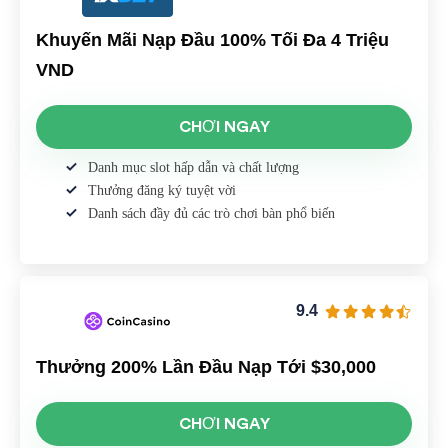
Khuyến Mãi Nạp Đầu 100% Tối Đa 4 Triệu
VND
CHƠI NGAY
Danh mục slot hấp dẫn và chất lượng
Thưởng đăng ký tuyệt vời
Danh sách đầy đủ các trò chơi bàn phổ biến
9.4
Thưởng 200% Lần Đầu Nạp Tới $30,000
CHƠI NGAY