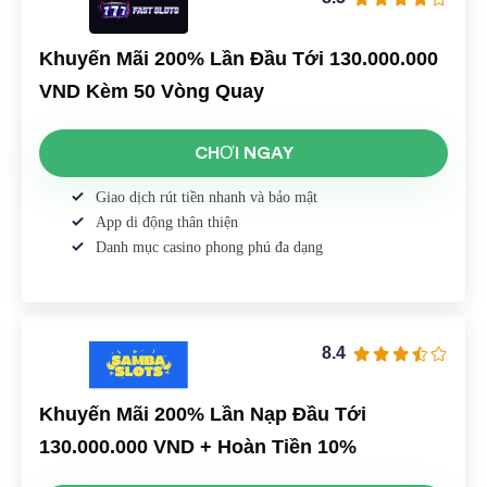
Khuyến Mãi 200% Lần Đầu Tới 130.000.000
VND Kèm 50 Vòng Quay
CHƠI NGAY
Giao dịch rút tiền nhanh và bảo mật
App di động thân thiện
Danh mục casino phong phú đa dạng
8.4
Khuyến Mãi 200% Lần Nạp Đầu Tới
130.000.000 VND + Hoàn Tiền 10%