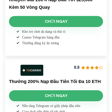
Kèm 50 Vòng Quay
CHƠI NGAY
Kho trò chơi đa dạng và thú vị
Casino Telegram hàng đầu
Thưởng đăng ký ấn tượng
8.8
Thưởng 200% Nạp Đầu Tiên Tối Đa 10 ETH
CHƠI NGAY
Nền tảng Telegram có giấy phép đầu tiên
Giao dịch tiền điện tử tức thời