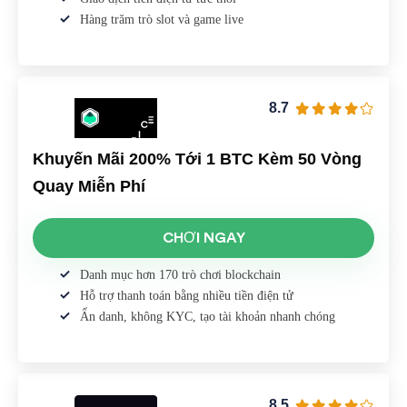
Hàng trăm trò slot và game live
8.7
Khuyến Mãi 200% Tới 1 BTC Kèm 50 Vòng
Quay Miễn Phí
CHƠI NGAY
Danh mục hơn 170 trò chơi blockchain
Hỗ trợ thanh toán bằng nhiều tiền điện tử
Ẩn danh, không KYC, tạo tài khoản nhanh chóng
8.5