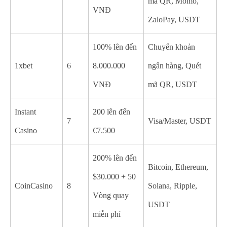
mã QR, Momo,
VNĐ
ZaloPay, USDT
100% lên đến
Chuyển khoản
1xbet
6
8.000.000
ngân hàng, Quét
VNĐ
mã QR, USDT
Instant
200 lên đến
7
Visa/Master, USDT
Casino
€7.500
200% lên đến
Bitcoin, Ethereum,
$30.000 + 50
CoinCasino
8
Solana, Ripple,
Vòng quay
USDT
miễn phí