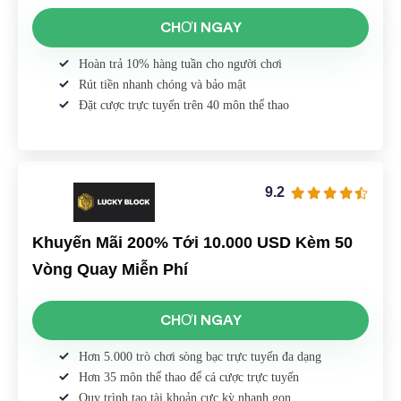
CHƠI NGAY
Hoàn trả 10% hàng tuần cho người chơi
Rút tiền nhanh chóng và bảo mật
Đặt cược trực tuyến trên 40 môn thể thao
9.2
Khuyến Mãi 200% Tới 10.000 USD Kèm 50
Vòng Quay Miễn Phí
CHƠI NGAY
Hơn 5.000 trò chơi sòng bạc trực tuyến đa dạng
Hơn 35 môn thể thao để cá cược trực tuyến
Quy trình tạo tài khoản cực kỳ nhanh gọn