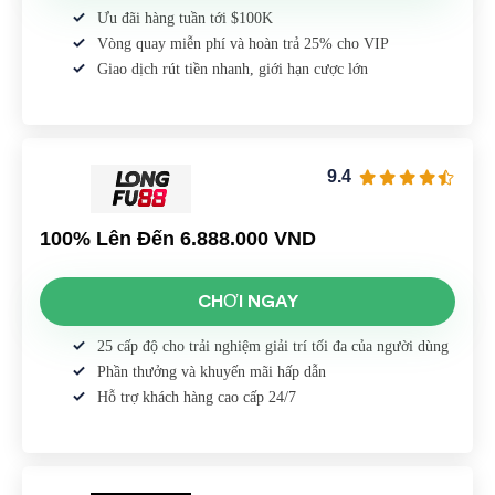
Ưu đãi hàng tuần tới $100K
Vòng quay miễn phí và hoàn trả 25% cho VIP
Giao dịch rút tiền nhanh, giới hạn cược lớn
9.4
100% Lên Đến 6.888.000 VND
CHƠI NGAY
25 cấp độ cho trải nghiệm giải trí tối đa của người dùng
Phần thưởng và khuyến mãi hấp dẫn
Hỗ trợ khách hàng cao cấp 24/7