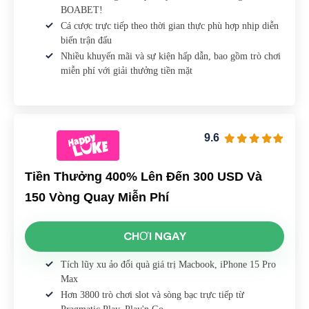
BOABET!
Cá cược trực tiếp theo thời gian thực phù hợp nhịp diễn
biến trận đấu
Nhiều khuyến mãi và sự kiện hấp dẫn, bao gồm trò chơi
miễn phí với giải thưởng tiền mặt
9.6
Tiền Thưởng 400% Lên Đến 300 USD Và
150 Vòng Quay Miễn Phí
CHƠI NGAY
Tích lũy xu ảo đổi quà giá trị Macbook, iPhone 15 Pro
Max
Hơn 3800 trò chơi slot và sòng bạc trực tiếp từ