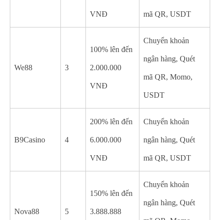
VNĐ
mã QR, USDT
Chuyển khoản
100% lên đến
ngân hàng, Quét
We88
3
2.000.000
mã QR, Momo,
VNĐ
USDT
200% lên đến
Chuyển khoản
B9Casino
4
6.000.000
ngân hàng, Quét
VNĐ
mã QR, USDT
Chuyển khoản
150% lên đến
ngân hàng, Quét
Nova88
5
3.888.888