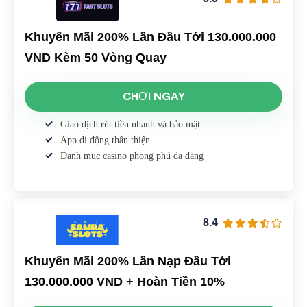
Khuyến Mãi 200% Lần Đầu Tới 130.000.000
VND Kèm 50 Vòng Quay
CHƠI NGAY
Giao dịch rút tiền nhanh và bảo mật
App di động thân thiện
Danh mục casino phong phú đa dạng
8.4
Khuyến Mãi 200% Lần Nạp Đầu Tới
130.000.000 VND + Hoàn Tiền 10%