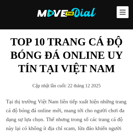
TOP 10 TRANG CÁ ĐỘ
BÓNG ĐÁ ONLINE UY
TÍN TẠI VIỆT NAM
Cập nhật lần cuối:
22 tháng 12 2025
Tại thị trường Việt Nam liên tiếp xuất hiện những trang
cá độ bóng đá online mới, mang tới cho người chơi đa
dạng sự lựa chọn. Thế nhưng trong số các trang cá độ
này lại có không ít địa chỉ scam, lừa đảo khiến người