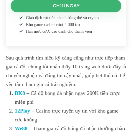
CHƠI NGAY
Giao dịch rút tiền nhanh bằng thẻ và crypto
Kho game casino vượt 4.000 trò
Hạn mức cược cao dành cho thành viên
Sau quá trình tìm hiểu kỹ càng cũng như trực tiếp tham
gia cá độ, chúng tôi nhận thấy 10 trang web dưới đây là
chuyên nghiệp và đáng tin cậy nhất, giúp bet thủ có thể
yên tâm tham gia cá trải nghiệm:
BK8
– Cá độ bóng đá nhận ngay 200K tiền cược
miễn phí
12Play
– Casino trực tuyến uy tín với kho game
cực khủng
We88
– Tham gia cá độ bóng đá nhận thưởng chào