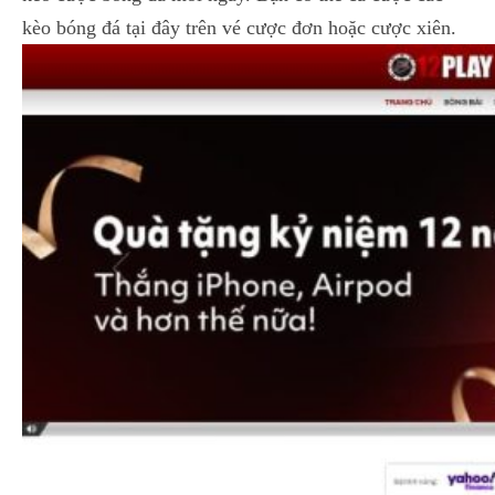
kèo bóng đá tại đây trên vé cược đơn hoặc cược xiên.