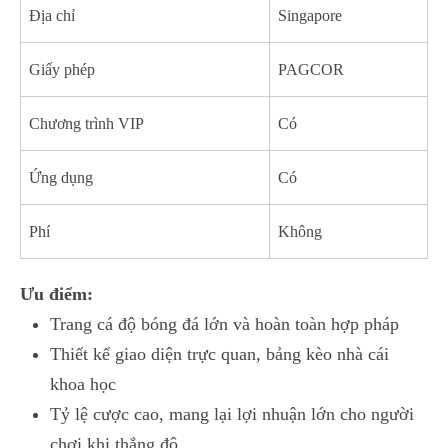
Địa chỉ
Singapore
Giấy phép
PAGCOR
Chương trình VIP
Có
Ứng dụng
Có
Phí
Không
Ưu điểm:
Trang cá độ bóng đá lớn và hoàn toàn hợp pháp
Thiết kế giao diện trực quan, bảng kèo nhà cái
khoa học
Tỷ lệ cược cao, mang lại lợi nhuận lớn cho người
chơi khi thắng độ