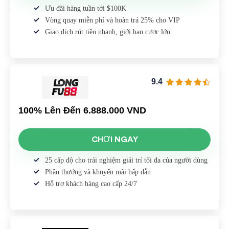
Ưu đãi hàng tuần tới $100K
Vòng quay miễn phí và hoàn trả 25% cho VIP
Giao dịch rút tiền nhanh, giới hạn cược lớn
9.4
100% Lên Đến 6.888.000 VND
CHƠI NGAY
25 cấp độ cho trải nghiệm giải trí tối đa của người dùng
Phần thưởng và khuyến mãi hấp dẫn
Hỗ trợ khách hàng cao cấp 24/7