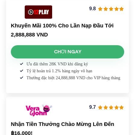
9.8
Khuyến Mãi 100% Cho Lần Nạp Đầu Tới
2,888,888 VND
CHƠI NGAY
Ưu đãi thêm 28K VND khi đăng ký
Tỷ lệ hoàn trả 1.2% hàng ngày vô hạn
Thưởng đặc biệt 24,888,888 VND cho VIP hàng tháng
9.7
Nhận Tiền Thưởng Chào Mừng Lên Đến
฿16.000!