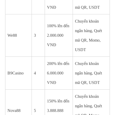
VNĐ
mã QR, USDT
Chuyển khoản
100% lên đến
ngân hàng, Quét
We88
3
2.000.000
mã QR, Momo,
VNĐ
USDT
200% lên đến
Chuyển khoản
B9Casino
4
6.000.000
ngân hàng, Quét
VNĐ
mã QR, USDT
Chuyển khoản
150% lên đến
ngân hàng, Quét
Nova88
5
3.888.888