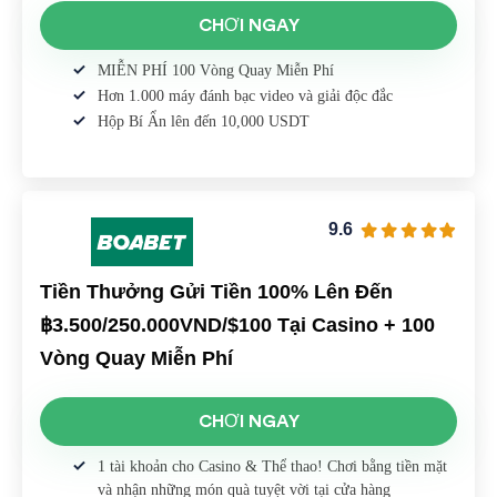
CHƠI NGAY
MIỄN PHÍ 100 Vòng Quay Miễn Phí
Hơn 1.000 máy đánh bạc video và giải độc đắc
Hộp Bí Ẩn lên đến 10,000 USDT
9.6
Tiền Thưởng Gửi Tiền 100% Lên Đến
฿3.500/250.000VND/$100 Tại Casino + 100
Vòng Quay Miễn Phí
CHƠI NGAY
1 tài khoản cho Casino & Thể thao! Chơi bằng tiền mặt
và nhận những món quà tuyệt vời tại cửa hàng