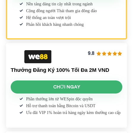
Nền tảng đáng tin cậy nhất trong ngành
Cộng đồng người Thái tham gia đông đảo
Hệ thống an toàn vượt trội
Phản hồi khách hàng nhanh chóng
9.8
Thưởng Đăng Ký 100% Tối Đa 2M VND
CHƠI NGAY
Phần thưởng lớn từ WESpin độc quyền
Hỗ trợ thanh toán bằng Bitcoin và USDT
Ưu đãi VIP 1% hoàn trả hàng ngày kèm thưởng cao cấp