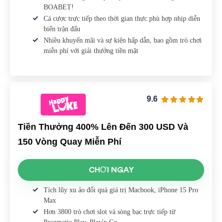
BOABET!
Cá cược trực tiếp theo thời gian thực phù hợp nhịp diễn
biến trận đấu
Nhiều khuyến mãi và sự kiện hấp dẫn, bao gồm trò chơi
miễn phí với giải thưởng tiền mặt
9.6
Tiền Thưởng 400% Lên Đến 300 USD Và
150 Vòng Quay Miễn Phí
CHƠI NGAY
Tích lũy xu ảo đổi quà giá trị Macbook, iPhone 15 Pro
Max
Hơn 3800 trò chơi slot và sòng bạc trực tiếp từ