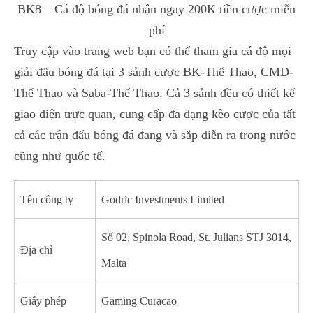
BK8 – Cá độ bóng đá nhận ngay 200K tiền cược miễn
phí
Truy cập vào trang web bạn có thể tham gia cá độ mọi
giải đấu bóng đá tại 3 sảnh cược BK-Thể Thao, CMD-
Thể Thao và Saba-Thể Thao. Cả 3 sảnh đều có thiết kế
giao diện trực quan, cung cấp đa dạng kèo cược của tất
cả các trận đấu bóng đá đang và sắp diễn ra trong nước
cũng như quốc tế.
Tên công ty
Godric Investments Limited
Số 02, Spinola Road, St. Julians STJ 3014,
Địa chỉ
Malta
Giấy phép
Gaming Curacao