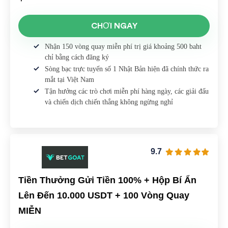
CHƠI NGAY
Nhận 150 vòng quay miễn phí trị giá khoảng 500 baht
chỉ bằng cách đăng ký
Sòng bạc trực tuyến số 1 Nhật Bản hiện đã chính thức ra
mắt tại Việt Nam
Tận hưởng các trò chơi miễn phí hàng ngày, các giải đấu
và chiến dịch chiến thắng không ngừng nghỉ
9.7
Tiền Thưởng Gửi Tiền 100% + Hộp Bí Ẩn
Lên Đến 10.000 USDT + 100 Vòng Quay
MIỄN