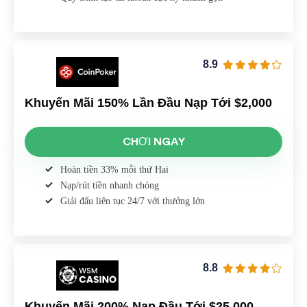
8.9
Khuyến Mãi 150% Lần Đầu Nạp Tới $2,000
CHƠI NGAY
Hoàn tiền 33% mỗi thứ Hai
Nạp/rút tiền nhanh chóng
Giải đấu liên tục 24/7 với thưởng lớn
8.8
Khuyến Mãi 200% Nạp Đầu Tới $25,000