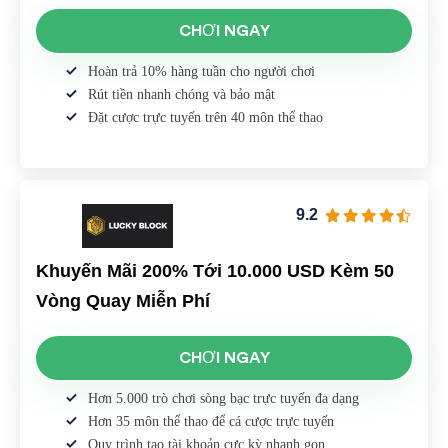
CHƠI NGAY
Hoàn trả 10% hàng tuần cho người chơi
Rút tiền nhanh chóng và bảo mật
Đặt cược trực tuyến trên 40 môn thể thao
9.2
Khuyến Mãi 200% Tới 10.000 USD Kèm 50
Vòng Quay Miễn Phí
CHƠI NGAY
Hơn 5.000 trò chơi sòng bạc trực tuyến đa dạng
Hơn 35 môn thể thao để cá cược trực tuyến
Quy trình tạo tài khoản cực kỳ nhanh gọn