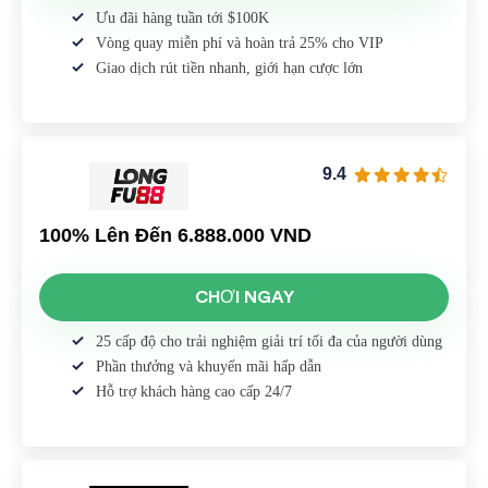
Ưu đãi hàng tuần tới $100K
Vòng quay miễn phí và hoàn trả 25% cho VIP
Giao dịch rút tiền nhanh, giới hạn cược lớn
9.4
100% Lên Đến 6.888.000 VND
CHƠI NGAY
25 cấp độ cho trải nghiệm giải trí tối đa của người dùng
Phần thưởng và khuyến mãi hấp dẫn
Hỗ trợ khách hàng cao cấp 24/7