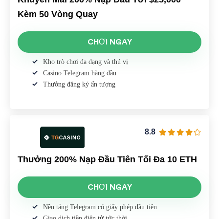
Kèm 50 Vòng Quay
CHƠI NGAY
Kho trò chơi đa dạng và thú vị
Casino Telegram hàng đầu
Thưởng đăng ký ấn tượng
8.8
Thưởng 200% Nạp Đầu Tiên Tối Đa 10 ETH
CHƠI NGAY
Nền tảng Telegram có giấy phép đầu tiên
Giao dịch tiền điện tử tức thời