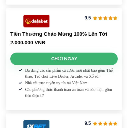
9.5
Tiền Thưởng Chào Mừng 100% Lên Tới
2.000.000 VNĐ
CHƠI NGAY
Đa dạng các sản phẩm cá cược mới nhất bao gồm Thể
thao, Trò chơi Live Dealer, Arcade, và Xổ số.
Nhà cái trực tuyến uy tín tại Việt Nam
Các phương thức thanh toán an toàn và bảo mật, gồm
tiền điện tử
9.5