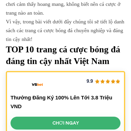
chơi cảm thấy hoang mang, không biết nên cá cược ở
trang nào an toàn.
Vì vậy, trong bài viết dưới đây chúng tôi sẽ tiết lộ danh
sách các trang cá cược bóng đá chuyên nghiệp và đáng
tin cậy nhất!
TOP 10 trang cá
cược
bóng đá
đáng tin cậy nhất Việt Nam
9.9
Thưởng Đăng Ký 100% Lên Tới 3.8 Triệu
VND
CHƠI NGAY