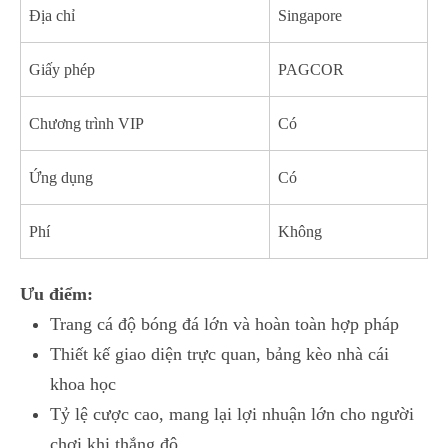
Địa chỉ
Singapore
Giấy phép
PAGCOR
Chương trình VIP
Có
Ứng dụng
Có
Phí
Không
Ưu điểm:
Trang cá độ bóng đá lớn và hoàn toàn hợp pháp
Thiết kế giao diện trực quan, bảng kèo nhà cái
khoa học
Tỷ lệ cược cao, mang lại lợi nhuận lớn cho người
chơi khi thắng độ