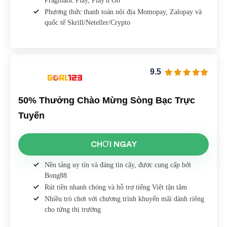
Pragmatic Play, Play'n Go
Phương thức thanh toán nội địa Momopay, Zalopay và
quốc tế Skrill/Neteller/Crypto
9.5
50% Thưởng Chào Mừng Sòng Bạc Trực
Tuyến
CHƠI NGAY
Nền tảng uy tín và đáng tin cậy, được cung cấp bởi
Bong88
Rút tiền nhanh chóng và hỗ trợ tiếng Việt tận tâm
Nhiều trò chơi với chương trình khuyến mãi dành riêng
cho từng thị trường