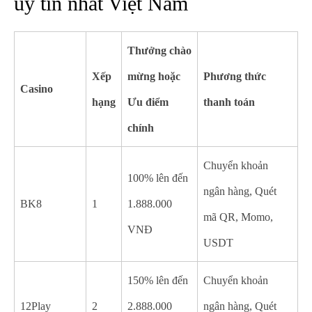
uy tín nhất Việt Nam
Thưởng chào
Xếp
mừng hoặc
Phương thức
Casino
hạng
Ưu điểm
thanh toán
chính
Chuyển khoản
100% lên đến
ngân hàng, Quét
BK8
1
1.888.000
mã QR, Momo,
VNĐ
USDT
150% lên đến
Chuyển khoản
12Play
2
2.888.000
ngân hàng, Quét