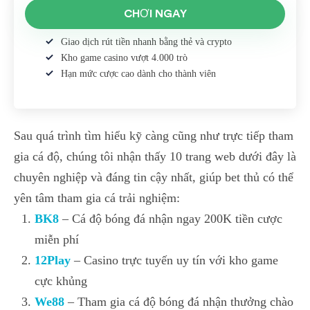
CHƠI NGAY
Giao dịch rút tiền nhanh bằng thẻ và crypto
Kho game casino vượt 4.000 trò
Hạn mức cược cao dành cho thành viên
Sau quá trình tìm hiểu kỹ càng cũng như trực tiếp tham
gia cá độ, chúng tôi nhận thấy 10 trang web dưới đây là
chuyên nghiệp và đáng tin cậy nhất, giúp bet thủ có thể
yên tâm tham gia cá trải nghiệm:
BK8
– Cá độ bóng đá nhận ngay 200K tiền cược
miễn phí
12Play
– Casino trực tuyến uy tín với kho game
cực khủng
We88
– Tham gia cá độ bóng đá nhận thưởng chào