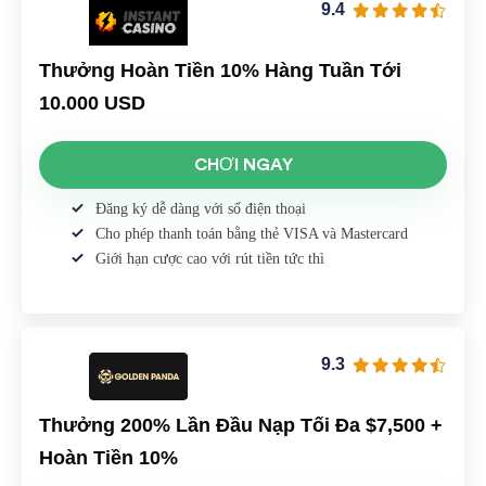
9.4
Thưởng Hoàn Tiền 10% Hàng Tuần Tới
10.000 USD
CHƠI NGAY
Đăng ký dễ dàng với số điện thoại
Cho phép thanh toán bằng thẻ VISA và Mastercard
Giới hạn cược cao với rút tiền tức thì
9.3
Thưởng 200% Lần Đầu Nạp Tối Đa $7,500 +
Hoàn Tiền 10%