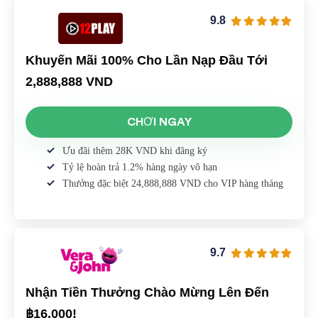
9.8
Khuyến Mãi 100% Cho Lần Nạp Đầu Tới
2,888,888 VND
CHƠI NGAY
Ưu đãi thêm 28K VND khi đăng ký
Tỷ lệ hoàn trả 1.2% hàng ngày vô hạn
Thưởng đặc biệt 24,888,888 VND cho VIP hàng tháng
9.7
Nhận Tiền Thưởng Chào Mừng Lên Đến
฿16.000!