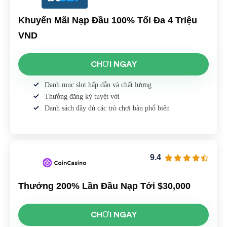
Khuyến Mãi Nạp Đầu 100% Tối Đa 4 Triệu
VND
CHƠI NGAY
Danh mục slot hấp dẫn và chất lượng
Thưởng đăng ký tuyệt vời
Danh sách đầy đủ các trò chơi bàn phổ biến
9.4
Thưởng 200% Lần Đầu Nạp Tới $30,000
CHƠI NGAY