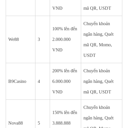
VNĐ
mã QR, USDT
Chuyển khoản
100% lên đến
ngân hàng, Quét
We88
3
2.000.000
mã QR, Momo,
VNĐ
USDT
200% lên đến
Chuyển khoản
B9Casino
4
6.000.000
ngân hàng, Quét
VNĐ
mã QR, USDT
Chuyển khoản
150% lên đến
ngân hàng, Quét
Nova88
5
3.888.888