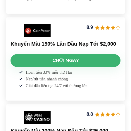
8.9
Khuyến Mãi 150% Lần Đầu Nạp Tới $2,000
CHƠI NGAY
Hoàn tiền 33% mỗi thứ Hai
Nạp/rút tiền nhanh chóng
Giải đấu liên tục 24/7 với thưởng lớn
8.8
Khuyến Mãi 200% Nạp Đầu Tới $25,000