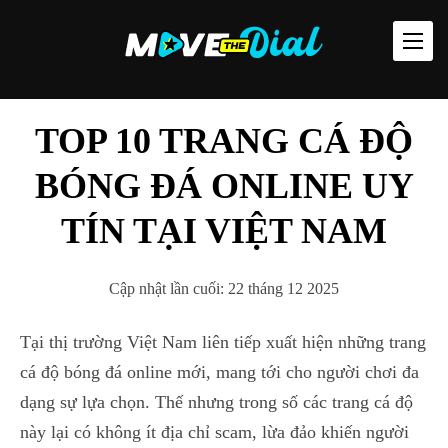
TOP 10 TRANG CÁ ĐỘ
BÓNG ĐÁ ONLINE UY
TÍN TẠI VIỆT NAM
Cập nhật lần cuối:
22 tháng 12 2025
Tại thị trường Việt Nam liên tiếp xuất hiện những trang
cá độ bóng đá online mới, mang tới cho người chơi đa
dạng sự lựa chọn. Thế nhưng trong số các trang cá độ
này lại có không ít địa chỉ scam, lừa đảo khiến người