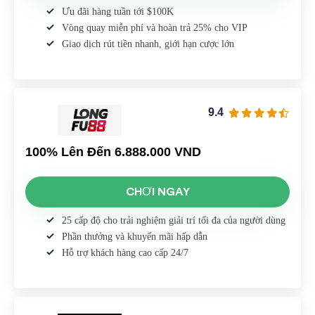
Ưu đãi hàng tuần tới $100K
Vòng quay miễn phí và hoàn trả 25% cho VIP
Giao dịch rút tiền nhanh, giới hạn cược lớn
9.4
100% Lên Đến 6.888.000 VND
CHƠI NGAY
25 cấp độ cho trải nghiệm giải trí tối đa của người dùng
Phần thưởng và khuyến mãi hấp dẫn
Hỗ trợ khách hàng cao cấp 24/7