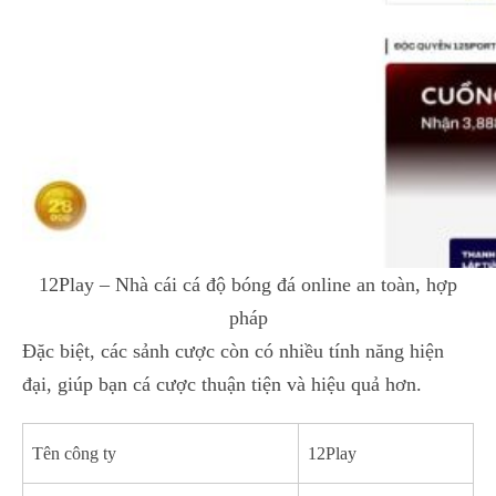
12Play – Nhà cái cá độ bóng đá online an toàn, hợp
pháp
Đặc biệt, các sảnh cược còn có nhiều tính năng hiện
đại, giúp bạn cá cược thuận tiện và hiệu quả hơn.
Tên công ty
12Play