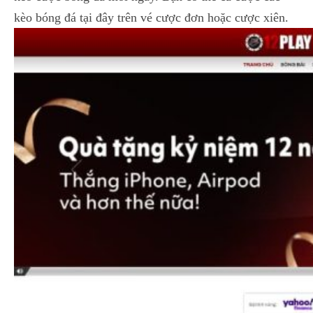
kèo bóng đá tại đây trên vé cược đơn hoặc cược xiên.