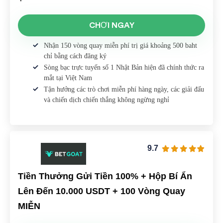
CHƠI NGAY
Nhận 150 vòng quay miễn phí trị giá khoảng 500 baht
chỉ bằng cách đăng ký
Sòng bạc trực tuyến số 1 Nhật Bản hiện đã chính thức ra
mắt tại Việt Nam
Tận hưởng các trò chơi miễn phí hàng ngày, các giải đấu
và chiến dịch chiến thắng không ngừng nghỉ
9.7
Tiền Thưởng Gửi Tiền 100% + Hộp Bí Ẩn
Lên Đến 10.000 USDT + 100 Vòng Quay
MIỄN