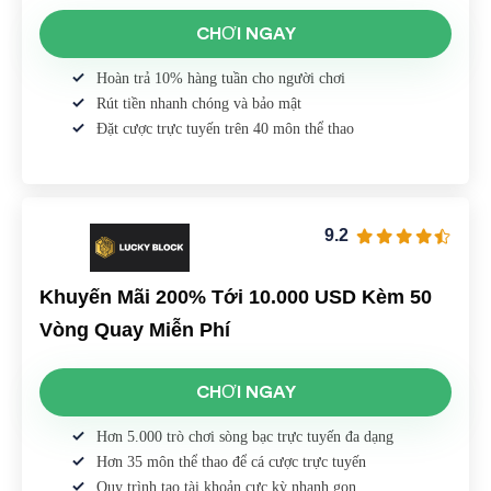
CHƠI NGAY
Hoàn trả 10% hàng tuần cho người chơi
Rút tiền nhanh chóng và bảo mật
Đặt cược trực tuyến trên 40 môn thể thao
9.2
Khuyến Mãi 200% Tới 10.000 USD Kèm 50
Vòng Quay Miễn Phí
CHƠI NGAY
Hơn 5.000 trò chơi sòng bạc trực tuyến đa dạng
Hơn 35 môn thể thao để cá cược trực tuyến
Quy trình tạo tài khoản cực kỳ nhanh gọn