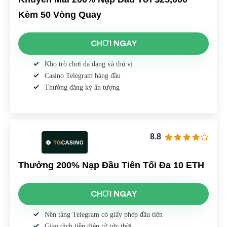
Kèm 50 Vòng Quay
CHƠI NGAY
Kho trò chơi đa dạng và thú vị
Casino Telegram hàng đầu
Thưởng đăng ký ấn tượng
8.8
Thưởng 200% Nạp Đầu Tiên Tối Đa 10 ETH
CHƠI NGAY
Nền tảng Telegram có giấy phép đầu tiên
Giao dịch tiền điện tử tức thời