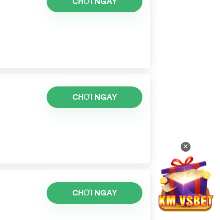
CHƠI NGAY
CHƠI NGAY
✕
CHƠI NGAY