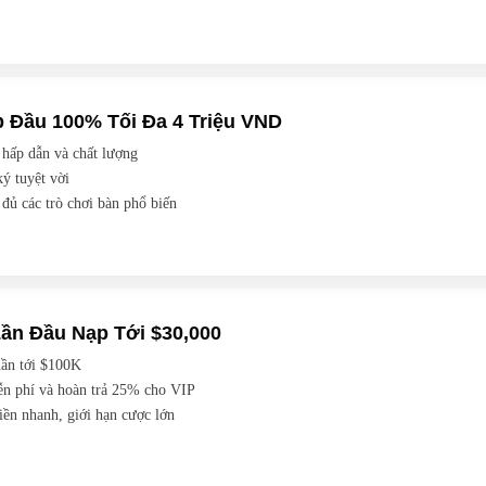
 Đầu 100% Tối Đa 4 Triệu VND
 hấp dẫn và chất lượng
ý tuyệt vời
đủ các trò chơi bàn phổ biến
n Đầu Nạp Tới $30,000
uần tới $100K
n phí và hoàn trả 25% cho VIP
tiền nhanh, giới hạn cược lớn