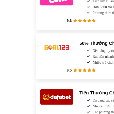
Tích lũy xu ảo
Hơn 3800 trò c
Phương thức th
9.6
50% Thưởng Ch
Nền tảng uy tí
Rút tiền nhanh
Nhiều trò chơi
9.5
Tiền Thưởng C
Đa dạng các s
Nhà cái trực t
Các phương thứ