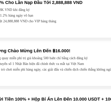
% Cho Lần Nạp Đầu Tới 2,888,888 VND
28K VND khi đăng ký
ả 1.2% hàng ngày vô hạn
ệt 24,888,888 VND cho VIP hàng tháng
ởng Chào Mừng Lên Đến ฿16.000!
quay miễn phí trị giá khoảng 500 baht chỉ bằng cách đăng ký
tuyến số 1 Nhật Bản hiện đã chính thức ra mắt tại Việt Nam
trò chơi miễn phí hàng ngày, các giải đấu và chiến dịch chiến thắng không ng
i Tiền 100% + Hộp Bí Ẩn Lên Đến 10.000 USDT + 1