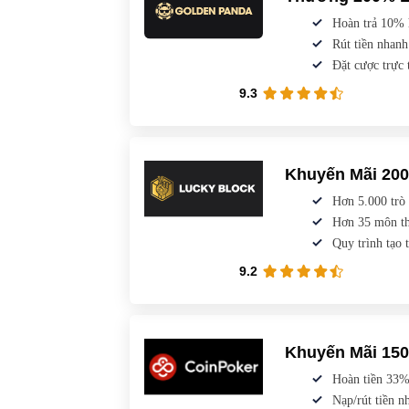
Hoàn trả 10% 
Rút tiền nhan
Đặt cược trực 
9.3
Khuyến Mãi 200
Hơn 5.000 trò 
Hơn 35 môn thể
Quy trình tạo 
9.2
Khuyến Mãi 150
Hoàn tiền 33%
Nạp/rút tiền n