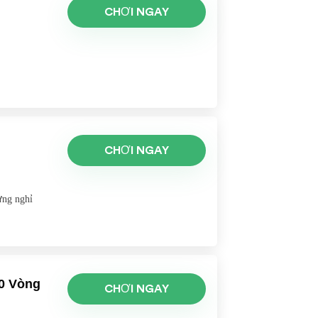
CHƠI NGAY
CHƠI NGAY
ừng nghỉ
00 Vòng
CHƠI NGAY