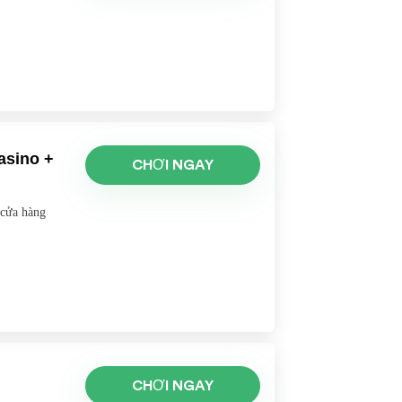
asino +
CHƠI NGAY
 cửa hàng
CHƠI NGAY