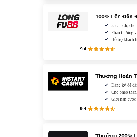
100% Lên Đến 6
25 cấp độ cho 
Phần thưởng v
Hỗ trợ khách h
9.4
Thưởng Hoàn Ti
Đăng ký dễ dàn
Cho phép than
Giới hạn cược c
9.4
Thưởng 200% Lầ