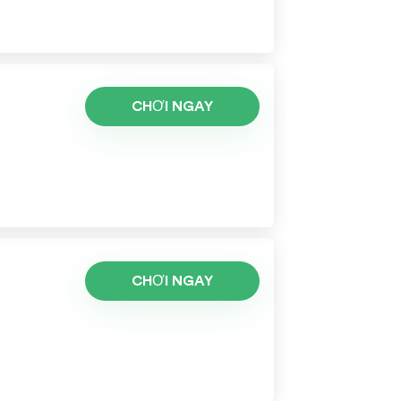
CHƠI NGAY
CHƠI NGAY