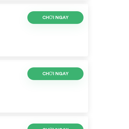
CHƠI NGAY
CHƠI NGAY