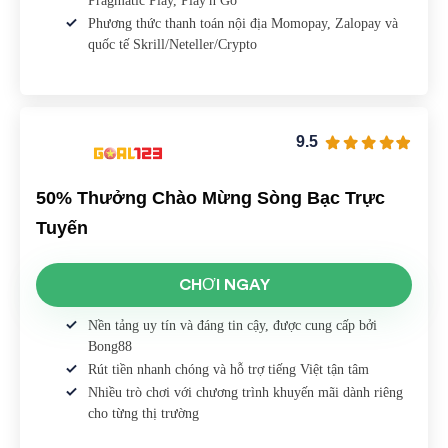
Pragmatic Play, Play'n Go
Phương thức thanh toán nội địa Momopay, Zalopay và
quốc tế Skrill/Neteller/Crypto
9.5
50% Thưởng Chào Mừng Sòng Bạc Trực
Tuyến
CHƠI NGAY
Nền tảng uy tín và đáng tin cậy, được cung cấp bởi
Bong88
Rút tiền nhanh chóng và hỗ trợ tiếng Việt tận tâm
Nhiều trò chơi với chương trình khuyến mãi dành riêng
cho từng thị trường