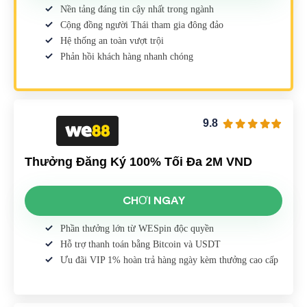
Nền tảng đáng tin cậy nhất trong ngành
Cộng đồng người Thái tham gia đông đảo
Hệ thống an toàn vượt trội
Phản hồi khách hàng nhanh chóng
9.8
Thưởng Đăng Ký 100% Tối Đa 2M VND
CHƠI NGAY
Phần thưởng lớn từ WESpin độc quyền
Hỗ trợ thanh toán bằng Bitcoin và USDT
Ưu đãi VIP 1% hoàn trả hàng ngày kèm thưởng cao cấp