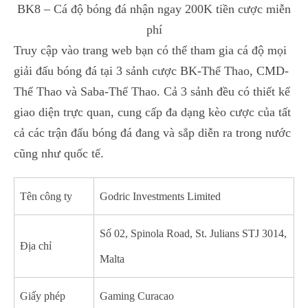
BK8 – Cá độ bóng đá nhận ngay 200K tiền cược miễn
phí
Truy cập vào trang web bạn có thể tham gia cá độ mọi
giải đấu bóng đá tại 3 sảnh cược BK-Thể Thao, CMD-
Thể Thao và Saba-Thể Thao. Cả 3 sảnh đều có thiết kế
giao diện trực quan, cung cấp đa dạng kèo cược của tất
cả các trận đấu bóng đá đang và sắp diễn ra trong nước
cũng như quốc tế.
Tên công ty
Godric Investments Limited
Số 02, Spinola Road, St. Julians STJ 3014,
Địa chỉ
Malta
Giấy phép
Gaming Curacao