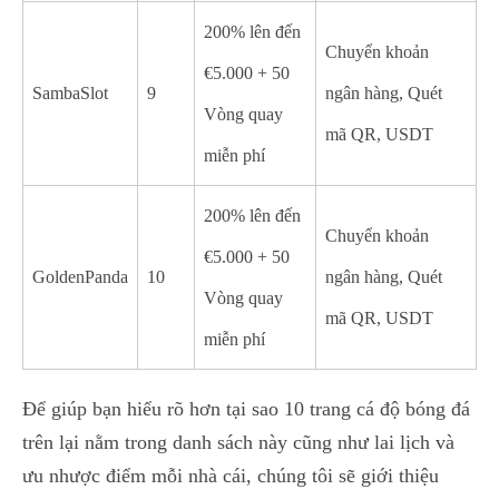
200% lên đến
Chuyển khoản
€5.000 + 50
SambaSlot
9
ngân hàng, Quét
Vòng quay
mã QR, USDT
miễn phí
200% lên đến
Chuyển khoản
€5.000 + 50
GoldenPanda
10
ngân hàng, Quét
Vòng quay
mã QR, USDT
miễn phí
Để giúp bạn hiểu rõ hơn tại sao 10 trang cá độ bóng đá
trên lại nằm trong danh sách này cũng như lai lịch và
ưu nhược điểm mỗi nhà cái, chúng tôi sẽ giới thiệu