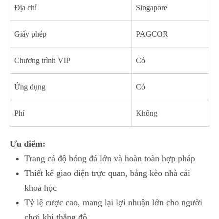
Địa chỉ
Singapore
Giấy phép
PAGCOR
Chương trình VIP
Có
Ứng dụng
Có
Phí
Không
Ưu điểm:
Trang cá độ bóng đá lớn và hoàn toàn hợp pháp
Thiết kế giao diện trực quan, bảng kèo nhà cái
khoa học
Tỷ lệ cược cao, mang lại lợi nhuận lớn cho người
chơi khi thắng độ