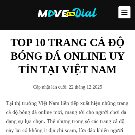
TOP 10 TRANG CÁ ĐỘ
BÓNG ĐÁ ONLINE UY
TÍN TẠI VIỆT NAM
Cập nhật lần cuối:
22 tháng 12 2025
Tại thị trường Việt Nam liên tiếp xuất hiện những trang
cá độ bóng đá online mới, mang tới cho người chơi đa
dạng sự lựa chọn. Thế nhưng trong số các trang cá độ
này lại có không ít địa chỉ scam, lừa đảo khiến người