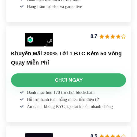
Hàng trăm trò slot và game live
8.7
Khuyến Mãi 200% Tới 1 BTC Kèm 50 Vòng
Quay Miễn Phí
CHƠI NGAY
Danh mục hơn 170 trò chơi blockchain
Hỗ trợ thanh toán bằng nhiều tiền điện tử
Ẩn danh, không KYC, tạo tài khoản nhanh chóng
8.5