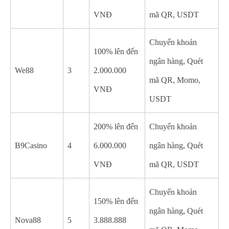
VNĐ
mã QR, USDT
Chuyển khoản
100% lên đến
ngân hàng, Quét
We88
3
2.000.000
mã QR, Momo,
VNĐ
USDT
200% lên đến
Chuyển khoản
B9Casino
4
6.000.000
ngân hàng, Quét
VNĐ
mã QR, USDT
Chuyển khoản
150% lên đến
ngân hàng, Quét
Nova88
5
3.888.888