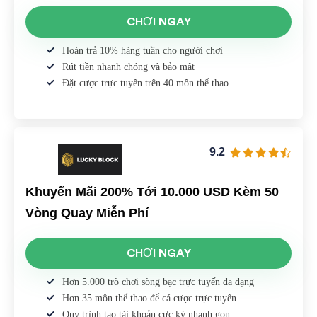
CHƠI NGAY
Hoàn trả 10% hàng tuần cho người chơi
Rút tiền nhanh chóng và bảo mật
Đặt cược trực tuyến trên 40 môn thể thao
9.2
Khuyến Mãi 200% Tới 10.000 USD Kèm 50
Vòng Quay Miễn Phí
CHƠI NGAY
Hơn 5.000 trò chơi sòng bạc trực tuyến đa dạng
Hơn 35 môn thể thao để cá cược trực tuyến
Quy trình tạo tài khoản cực kỳ nhanh gọn