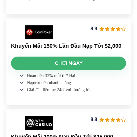
8.9
Khuyến Mãi 150% Lần Đầu Nạp Tới $2,000
CHƠI NGAY
Hoàn tiền 33% mỗi thứ Hai
Nạp/rút tiền nhanh chóng
Giải đấu liên tục 24/7 với thưởng lớn
8.8
Khuyến Mãi 200% Nạp Đầu Tới $25,000