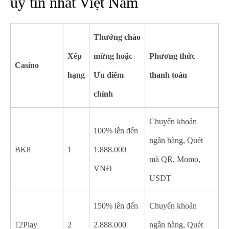
uy tín nhất Việt Nam
Thưởng chào
Xếp
mừng hoặc
Phương thức
Casino
hạng
Ưu điểm
thanh toán
chính
Chuyển khoản
100% lên đến
ngân hàng, Quét
BK8
1
1.888.000
mã QR, Momo,
VNĐ
USDT
150% lên đến
Chuyển khoản
12Play
2
2.888.000
ngân hàng, Quét