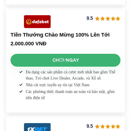
9.5
Tiền Thưởng Chào Mừng 100% Lên Tới
2.000.000 VNĐ
CHƠI NGAY
Đa dạng các sản phẩm cá cược mới nhất bao gồm Thể
thao, Trò chơi Live Dealer, Arcade, và Xổ số.
Nhà cái trực tuyến uy tín tại Việt Nam
Các phương thức thanh toán an toàn và bảo mật, gồm
tiền điện tử
9.5