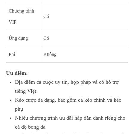
Chương trình
Có
VIP
Ứng dụng
Có
Phí
Không
Ưu điểm:
Địa điểm cá cược uy tín, hợp pháp và có hỗ trợ
tiếng Việt
Kèo cược đa dạng, bao gồm cả kèo chính và kèo
phụ
Nhiều chương trình ưu đãi hấp dẫn dành riêng cho
cá độ bóng đá