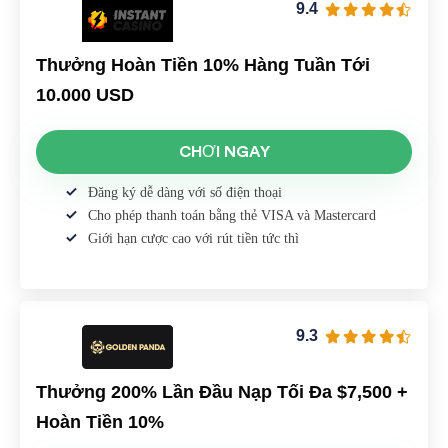
9.4
Thưởng Hoàn Tiền 10% Hàng Tuần Tới
10.000 USD
CHƠI NGAY
Đăng ký dễ dàng với số điện thoại
Cho phép thanh toán bằng thẻ VISA và Mastercard
Giới hạn cược cao với rút tiền tức thì
9.3
Thưởng 200% Lần Đầu Nạp Tối Đa $7,500 +
Hoàn Tiền 10%