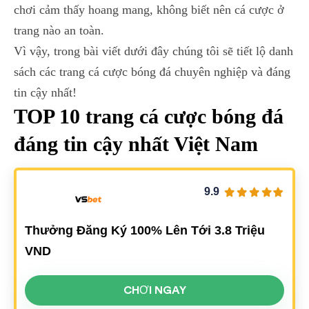
chơi cảm thấy hoang mang, không biết nên cá cược ở
trang nào an toàn.
Vì vậy, trong bài viết dưới đây chúng tôi sẽ tiết lộ danh
sách các trang cá cược bóng đá chuyên nghiệp và đáng
tin cậy nhất!
TOP 10 trang cá
cược
bóng đá
đáng tin cậy nhất Việt Nam
9.9
Thưởng Đăng Ký 100% Lên Tới 3.8 Triệu
VND
CHƠI NGAY