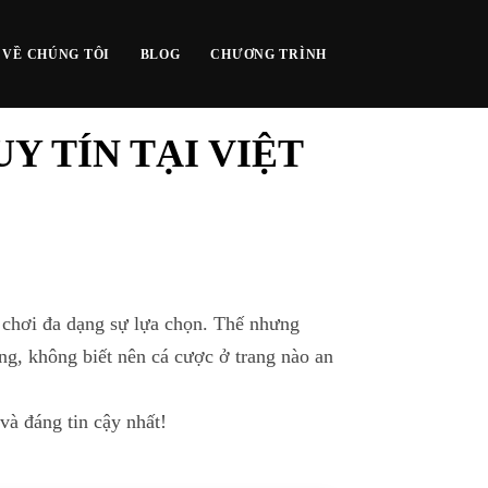
VỀ CHÚNG TÔI
BLOG
CHƯƠNG TRÌNH
Y TÍN TẠI VIỆT
i chơi đa dạng sự lựa chọn. Thế nhưng
ng, không biết nên cá cược ở trang nào an
và đáng tin cậy nhất!