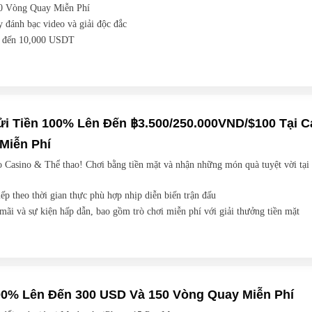
 Vòng Quay Miễn Phí
 đánh bạc video và giải độc đắc
n đến 10,000 USDT
i Tiền 100% Lên Đến ฿3.500/250.000VND/$100 Tại C
Miễn Phí
o Casino & Thể thao! Chơi bằng tiền mặt và nhận những món quà tuyệt vời tại
iếp theo thời gian thực phù hợp nhịp diễn biến trận đấu
ãi và sự kiện hấp dẫn, bao gồm trò chơi miễn phí với giải thưởng tiền mặt
0% Lên Đến 300 USD Và 150 Vòng Quay Miễn Phí