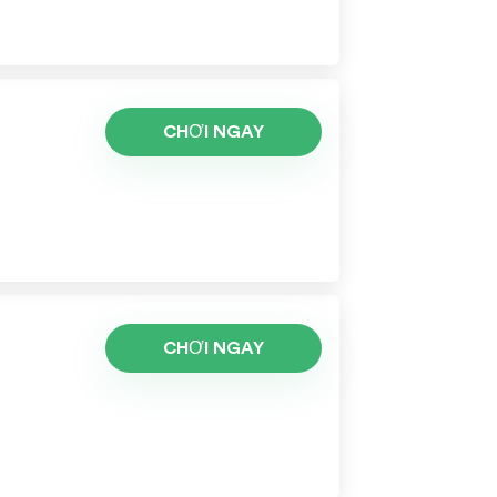
CHƠI NGAY
CHƠI NGAY