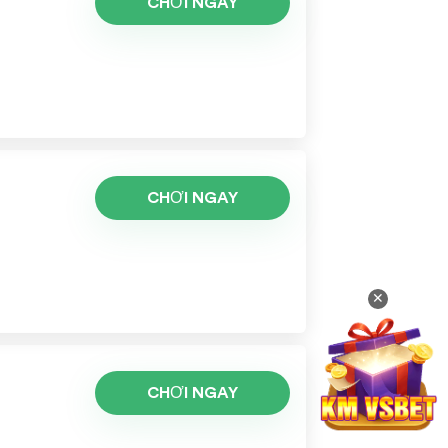
CHƠI NGAY
CHƠI NGAY
✕
CHƠI NGAY