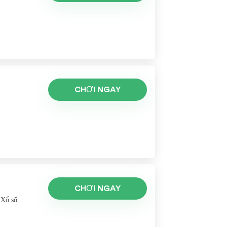
CHƠI NGAY
CHƠI NGAY
 Xổ số.