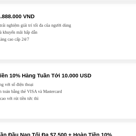
.888.000 VND
trải nghiệm giải trí tối đa của người dùng
à khuyến mãi hấp dẫn
àng cao cấp 24/7
ền 10% Hàng Tuần Tới 10.000 USD
g với số điện thoại
h toán bằng thẻ VISA và Mastercard
ao với rút tiền tức thì
n Đầu Nạp Tối Đa $7,500 + Hoàn Tiền 10%