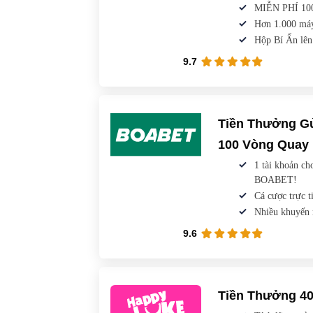
MIỄN PHÍ 100
Hơn 1.000 máy
Hộp Bí Ẩn lê
9.7
Tiền Thưởng Gử
100 Vòng Quay 
1 tài khoản ch
BOABET!
Cá cược trực t
Nhiều khuyến m
9.6
Tiền Thưởng 40