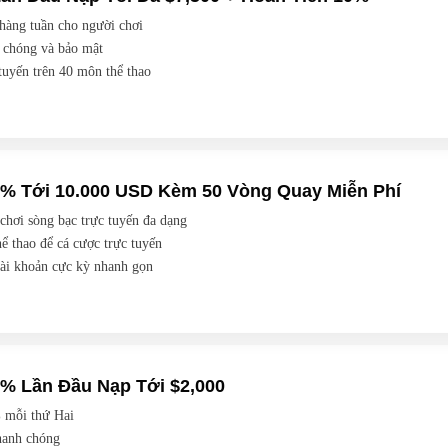
hàng tuần cho người chơi
h chóng và bảo mật
tuyến trên 40 môn thể thao
% Tới 10.000 USD Kèm 50 Vòng Quay Miễn Phí
chơi sòng bạc trực tuyến đa dạng
 thao để cá cược trực tuyến
tài khoản cực kỳ nhanh gọn
% Lần Đầu Nạp Tới $2,000
 mỗi thứ Hai
hanh chóng