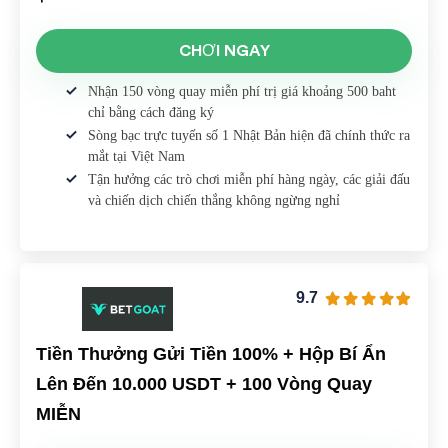
CHƠI NGAY
Nhận 150 vòng quay miễn phí trị giá khoảng 500 baht
chỉ bằng cách đăng ký
Sòng bạc trực tuyến số 1 Nhật Bản hiện đã chính thức ra
mắt tại Việt Nam
Tận hưởng các trò chơi miễn phí hàng ngày, các giải đấu
và chiến dịch chiến thắng không ngừng nghỉ
9.7
Tiền Thưởng Gửi Tiền 100% + Hộp Bí Ẩn
Lên Đến 10.000 USDT + 100 Vòng Quay
MIỄN