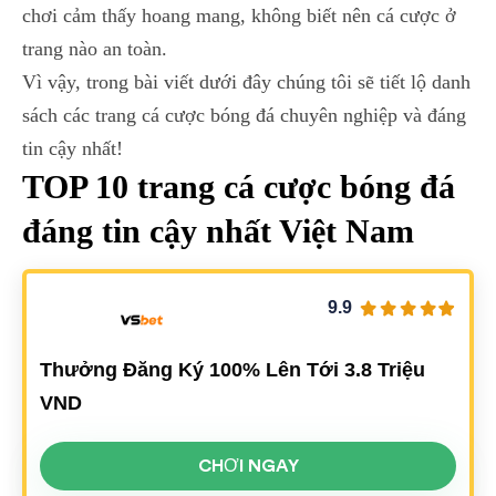
chơi cảm thấy hoang mang, không biết nên cá cược ở
trang nào an toàn.
Vì vậy, trong bài viết dưới đây chúng tôi sẽ tiết lộ danh
sách các trang cá cược bóng đá chuyên nghiệp và đáng
tin cậy nhất!
TOP 10 trang cá
cược
bóng đá
đáng tin cậy nhất Việt Nam
9.9
Thưởng Đăng Ký 100% Lên Tới 3.8 Triệu
VND
CHƠI NGAY