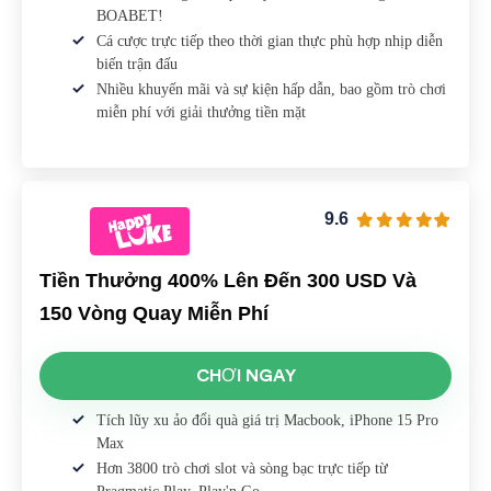
BOABET!
Cá cược trực tiếp theo thời gian thực phù hợp nhịp diễn
biến trận đấu
Nhiều khuyến mãi và sự kiện hấp dẫn, bao gồm trò chơi
miễn phí với giải thưởng tiền mặt
9.6
Tiền Thưởng 400% Lên Đến 300 USD Và
150 Vòng Quay Miễn Phí
CHƠI NGAY
Tích lũy xu ảo đổi quà giá trị Macbook, iPhone 15 Pro
Max
Hơn 3800 trò chơi slot và sòng bạc trực tiếp từ