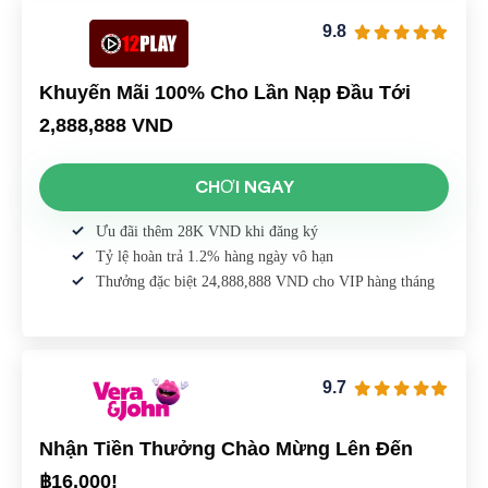
9.8
Khuyến Mãi 100% Cho Lần Nạp Đầu Tới
2,888,888 VND
CHƠI NGAY
Ưu đãi thêm 28K VND khi đăng ký
Tỷ lệ hoàn trả 1.2% hàng ngày vô hạn
Thưởng đặc biệt 24,888,888 VND cho VIP hàng tháng
9.7
Nhận Tiền Thưởng Chào Mừng Lên Đến
฿16.000!