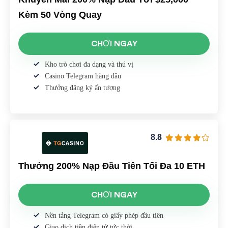
Kèm 50 Vòng Quay
CHƠI NGAY
Kho trò chơi đa dạng và thú vị
Casino Telegram hàng đầu
Thưởng đăng ký ấn tượng
8.8
Thưởng 200% Nạp Đầu Tiên Tối Đa 10 ETH
CHƠI NGAY
Nền tảng Telegram có giấy phép đầu tiên
Giao dịch tiền điện tử tức thời