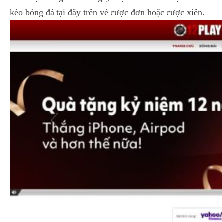
kèo bóng đá tại đây trên vé cược đơn hoặc cược xiên.