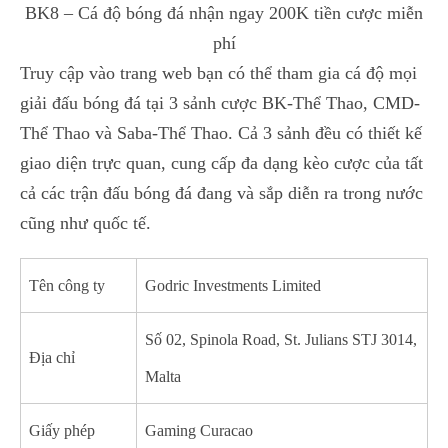
BK8 – Cá độ bóng đá nhận ngay 200K tiền cược miễn
phí
Truy cập vào trang web bạn có thể tham gia cá độ mọi
giải đấu bóng đá tại 3 sảnh cược BK-Thể Thao, CMD-
Thể Thao và Saba-Thể Thao. Cả 3 sảnh đều có thiết kế
giao diện trực quan, cung cấp đa dạng kèo cược của tất
cả các trận đấu bóng đá đang và sắp diễn ra trong nước
cũng như quốc tế.
Tên công ty
Godric Investments Limited
Số 02, Spinola Road, St. Julians STJ 3014,
Địa chỉ
Malta
Giấy phép
Gaming Curacao