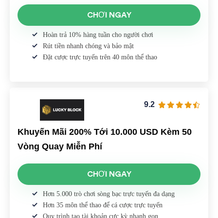
CHƠI NGAY
Hoàn trả 10% hàng tuần cho người chơi
Rút tiền nhanh chóng và bảo mật
Đặt cược trực tuyến trên 40 môn thể thao
9.2
Khuyến Mãi 200% Tới 10.000 USD Kèm 50
Vòng Quay Miễn Phí
CHƠI NGAY
Hơn 5.000 trò chơi sòng bạc trực tuyến đa dạng
Hơn 35 môn thể thao để cá cược trực tuyến
Quy trình tạo tài khoản cực kỳ nhanh gọn