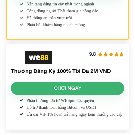
Nền tảng đáng tin cậy nhất trong ngành
Cộng đồng người Thái tham gia đông đảo
Hệ thống an toàn vượt trội
Phản hồi khách hàng nhanh chóng
9.8
Thưởng Đăng Ký 100% Tối Đa 2M VND
CHƠI NGAY
Phần thưởng lớn từ WESpin độc quyền
Hỗ trợ thanh toán bằng Bitcoin và USDT
Ưu đãi VIP 1% hoàn trả hàng ngày kèm thưởng cao cấp