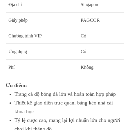
Địa chỉ
Singapore
Giấy phép
PAGCOR
Chương trình VIP
Có
Ứng dụng
Có
Phí
Không
Ưu điểm:
Trang cá độ bóng đá lớn và hoàn toàn hợp pháp
Thiết kế giao diện trực quan, bảng kèo nhà cái
khoa học
Tỷ lệ cược cao, mang lại lợi nhuận lớn cho người
chơi khi thắng độ