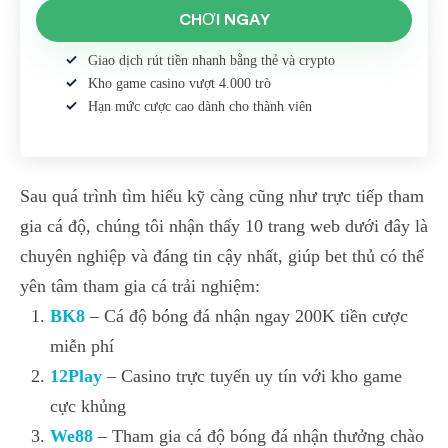
CHƠI NGAY
Giao dịch rút tiền nhanh bằng thẻ và crypto
Kho game casino vượt 4.000 trò
Hạn mức cược cao dành cho thành viên
Sau quá trình tìm hiểu kỹ càng cũng như trực tiếp tham
gia cá độ, chúng tôi nhận thấy 10 trang web dưới đây là
chuyên nghiệp và đáng tin cậy nhất, giúp bet thủ có thể
yên tâm tham gia cá trải nghiệm:
BK8
– Cá độ bóng đá nhận ngay 200K tiền cược
miễn phí
12Play
– Casino trực tuyến uy tín với kho game
cực khủng
We88
– Tham gia cá độ bóng đá nhận thưởng chào