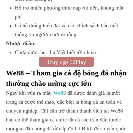
Hỗ trợ nhiều phương thức nạp rút tiền, không mất
phí
Có hệ thống hiện đại và các chính sách bảo mật
thông tin người chơi rõ ràng
Nhược điểm:
Chưa được bet thủ Việt biết tới nhiều
Truy cập 12Play
We88 – Tham gia cá độ bóng đá nhận
thưởng chào mừng cực lớn
Ngay khi vừa ra mắt,
We88
đã được đánh giá là một
trang cá cược thể thao, đặc biệt là bóng đá an toàn và
chuyên nghiệp. Chỉ cần trở thành thành viên tại We88
bạn có thể tham gia cá cược tất cả các trận đấu thuộc
mọi giải đấu bóng đá từ cấp độ CLB tới đội tuyển quốc