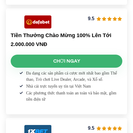
9.5
Tiền Thưởng Chào Mừng 100% Lên Tới
2.000.000 VNĐ
CHƠI NGAY
Đa dạng các sản phẩm cá cược mới nhất bao gồm Thể
thao, Trò chơi Live Dealer, Arcade, và Xổ số.
Nhà cái trực tuyến uy tín tại Việt Nam
Các phương thức thanh toán an toàn và bảo mật, gồm
tiền điện tử
9.5