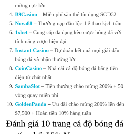
mừng cực lớn
B9Casino
– Miễn phí săn thẻ tín dụng SGD32
Nova88
– Thưởng nạp đầu lộc thể thao kịch trần
1xbet
– Cung cấp đa dạng kèo cược bóng đá với
tính năng cược hiện đại
Instant Casino
– Dự đoán kết quả mọi giải đấu
bóng đá và nhận thưởng lớn
CoinCasino
– Nhà cái cá độ bóng đá bằng tiền
điện tử chất nhất
SambaSlot
– Tiền thưởng chào mừng 200% + 50
vòng quay miễn phí
GoldenPanda
– Ưu đãi chào mừng 200% lên đến
$7,500 + Hoàn tiền 10% hàng tuần
Đánh giá 10 trang cá độ bóng đá