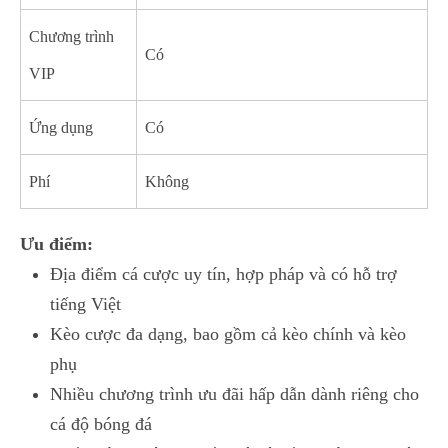
Chương trình
Có
VIP
Ứng dụng
Có
Phí
Không
Ưu điểm:
Địa điểm cá cược uy tín, hợp pháp và có hỗ trợ
tiếng Việt
Kèo cược đa dạng, bao gồm cả kèo chính và kèo
phụ
Nhiều chương trình ưu đãi hấp dẫn dành riêng cho
cá độ bóng đá