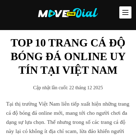
TOP 10 TRANG CÁ ĐỘ
BÓNG ĐÁ ONLINE UY
TÍN TẠI VIỆT NAM
Cập nhật lần cuối:
22 tháng 12 2025
Tại thị trường Việt Nam liên tiếp xuất hiện những trang
cá độ bóng đá online mới, mang tới cho người chơi đa
dạng sự lựa chọn. Thế nhưng trong số các trang cá độ
này lại có không ít địa chỉ scam, lừa đảo khiến người