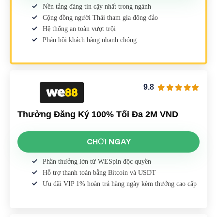
Nền tảng đáng tin cậy nhất trong ngành
Cộng đồng người Thái tham gia đông đảo
Hệ thống an toàn vượt trội
Phản hồi khách hàng nhanh chóng
9.8
Thưởng Đăng Ký 100% Tối Đa 2M VND
CHƠI NGAY
Phần thưởng lớn từ WESpin độc quyền
Hỗ trợ thanh toán bằng Bitcoin và USDT
Ưu đãi VIP 1% hoàn trả hàng ngày kèm thưởng cao cấp