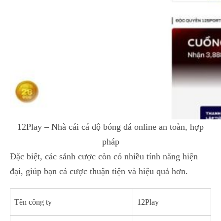
12Play – Nhà cái cá độ bóng đá online an toàn, hợp
pháp
Đặc biệt, các sảnh cược còn có nhiều tính năng hiện
đại, giúp bạn cá cược thuận tiện và hiệu quả hơn.
Tên công ty
12Play