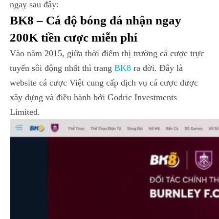
ngay sau đây:
BK8 – Cá độ bóng đá nhận ngay
200K tiền cược miễn phí
Vào năm 2015, giữa thời điểm thị trường cá cược trực
tuyến sôi động nhất thì trang
BK8
ra đời. Đây là
website cá cược Việt cung cấp dịch vụ cá cược được
xây dựng và điều hành bởi Godric Investments
Limited.