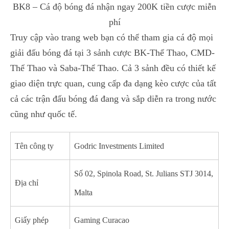
BK8 – Cá độ bóng đá nhận ngay 200K tiền cược miễn
phí
Truy cập vào trang web bạn có thể tham gia cá độ mọi
giải đấu bóng đá tại 3 sảnh cược BK-Thể Thao, CMD-
Thể Thao và Saba-Thể Thao. Cả 3 sảnh đều có thiết kế
giao diện trực quan, cung cấp đa dạng kèo cược của tất
cả các trận đấu bóng đá đang và sắp diễn ra trong nước
cũng như quốc tế.
Tên công ty
Godric Investments Limited
Số 02, Spinola Road, St. Julians STJ 3014,
Địa chỉ
Malta
Giấy phép
Gaming Curacao