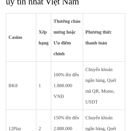
uy tín nhất Việt Nam
Thưởng chào
Xếp
mừng hoặc
Phương thức
Casino
hạng
Ưu điểm
thanh toán
chính
Chuyển khoản
100% lên đến
ngân hàng, Quét
BK8
1
1.888.000
mã QR, Momo,
VNĐ
USDT
150% lên đến
Chuyển khoản
12Play
2
2.888.000
ngân hàng, Quét