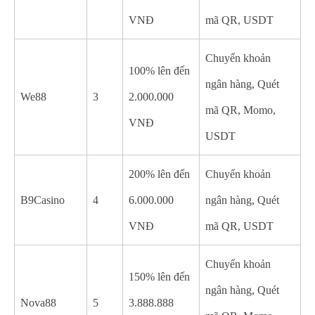
VNĐ
mã QR, USDT
Chuyển khoản
100% lên đến
ngân hàng, Quét
We88
3
2.000.000
mã QR, Momo,
VNĐ
USDT
200% lên đến
Chuyển khoản
B9Casino
4
6.000.000
ngân hàng, Quét
VNĐ
mã QR, USDT
Chuyển khoản
150% lên đến
ngân hàng, Quét
Nova88
5
3.888.888