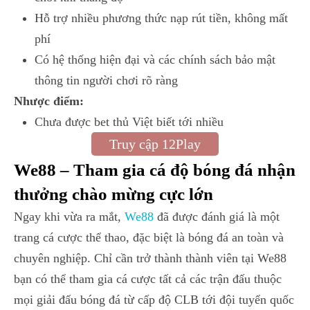
Hỗ trợ nhiều phương thức nạp rút tiền, không mất
phí
Có hệ thống hiện đại và các chính sách bảo mật
thông tin người chơi rõ ràng
Nhược điểm:
Chưa được bet thủ Việt biết tới nhiều
Truy cập 12Play
We88 – Tham gia cá độ bóng đá nhận
thưởng chào mừng cực lớn
Ngay khi vừa ra mắt,
We88
đã được đánh giá là một
trang cá cược thể thao, đặc biệt là bóng đá an toàn và
chuyên nghiệp. Chỉ cần trở thành thành viên tại We88
bạn có thể tham gia cá cược tất cả các trận đấu thuộc
mọi giải đấu bóng đá từ cấp độ CLB tới đội tuyển quốc