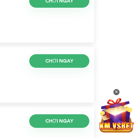
CHƠI NGAY
CHƠI NGAY
✕
CHƠI NGAY