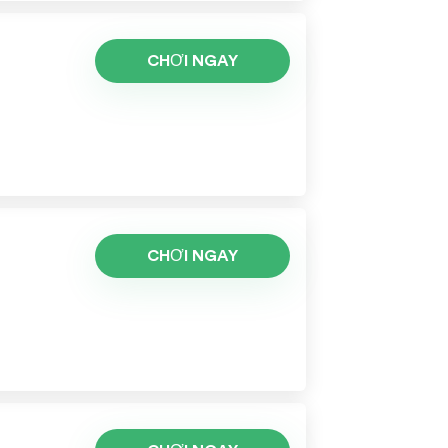
CHƠI NGAY
CHƠI NGAY