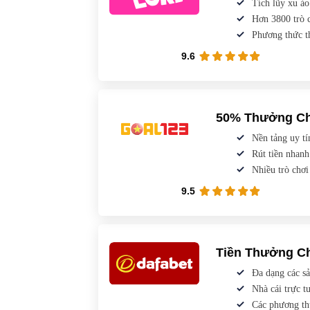
Tích lũy xu ảo
Hơn 3800 trò c
Phương thức th
9.6
50% Thưởng Ch
Nền tảng uy tí
Rút tiền nhanh
Nhiều trò chơi
9.5
Tiền Thưởng C
Đa dạng các s
Nhà cái trực t
Các phương thứ