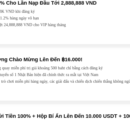
% Cho Lần Nạp Đầu Tới 2,888,888 VND
28K VND khi đăng ký
ả 1.2% hàng ngày vô hạn
ệt 24,888,888 VND cho VIP hàng tháng
ởng Chào Mừng Lên Đến ฿16.000!
quay miễn phí trị giá khoảng 500 baht chỉ bằng cách đăng ký
tuyến số 1 Nhật Bản hiện đã chính thức ra mắt tại Việt Nam
trò chơi miễn phí hàng ngày, các giải đấu và chiến dịch chiến thắng không ng
i Tiền 100% + Hộp Bí Ẩn Lên Đến 10.000 USDT + 1