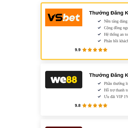
Thưởng Đăng Ký
Nền tảng đáng 
Cộng đồng ngư
Hệ thống an to
Phản hồi khác
9.9
Thưởng Đăng K
Phần thưởng l
Hỗ trợ thanh 
Ưu đãi VIP 1%
9.8