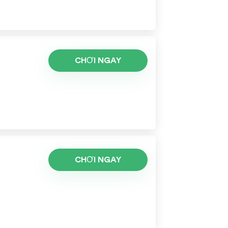
CHƠI NGAY
CHƠI NGAY