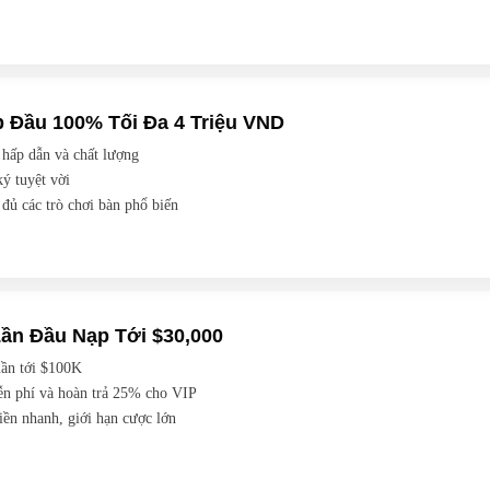
 Đầu 100% Tối Đa 4 Triệu VND
 hấp dẫn và chất lượng
ý tuyệt vời
đủ các trò chơi bàn phổ biến
n Đầu Nạp Tới $30,000
uần tới $100K
n phí và hoàn trả 25% cho VIP
tiền nhanh, giới hạn cược lớn