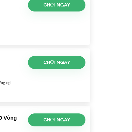
CHƠI NGAY
CHƠI NGAY
ừng nghỉ
00 Vòng
CHƠI NGAY