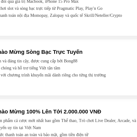
 đổi quà giá trị Macbook, iPhone 15 Pro Max
hơi slot và sòng bạc trực tiếp từ Pragmatic Play, Play'n Go
anh toán nội địa Momopay, Zalopay và quốc tế Skrill/Neteller/Crypto
ào Mừng Sòng Bạc Trực Tuyến
n và đáng tin cậy, được cung cấp bởi Bong88
 chóng và hỗ trợ tiếng Việt tận tâm
 với chương trình khuyến mãi dành riêng cho từng thị trường
hào Mừng 100% Lên Tới 2.000.000 VNĐ
ản phẩm cá cược mới nhất bao gồm Thể thao, Trò chơi Live Dealer, Arcade, và
uyến uy tín tại Việt Nam
c thanh toán an toàn và bảo mật, gồm tiền điện tử