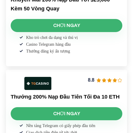
Kèm 50 Vòng Quay
CHƠI NGAY
Kho trò chơi đa dạng và thú vị
Casino Telegram hàng đầu
Thưởng đăng ký ấn tượng
8.8
Thưởng 200% Nạp Đầu Tiên Tối Đa 10 ETH
CHƠI NGAY
Nền tảng Telegram có giấy phép đầu tiên
Giao dịch tiền điện tử tức thời