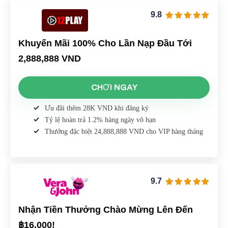
9.8
Khuyến Mãi 100% Cho Lần Nạp Đầu Tới
2,888,888 VND
CHƠI NGAY
Ưu đãi thêm 28K VND khi đăng ký
Tỷ lệ hoàn trả 1.2% hàng ngày vô hạn
Thưởng đặc biệt 24,888,888 VND cho VIP hàng tháng
9.7
Nhận Tiền Thưởng Chào Mừng Lên Đến
฿16.000!