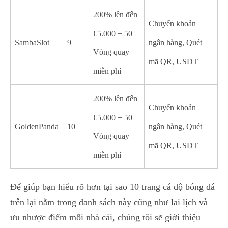
200% lên đến
Chuyển khoản
€5.000 + 50
SambaSlot
9
ngân hàng, Quét
Vòng quay
mã QR, USDT
miễn phí
200% lên đến
Chuyển khoản
€5.000 + 50
GoldenPanda
10
ngân hàng, Quét
Vòng quay
mã QR, USDT
miễn phí
Để giúp bạn hiểu rõ hơn tại sao 10 trang cá độ bóng đá
trên lại nằm trong danh sách này cũng như lai lịch và
ưu nhược điểm mỗi nhà cái, chúng tôi sẽ giới thiệu