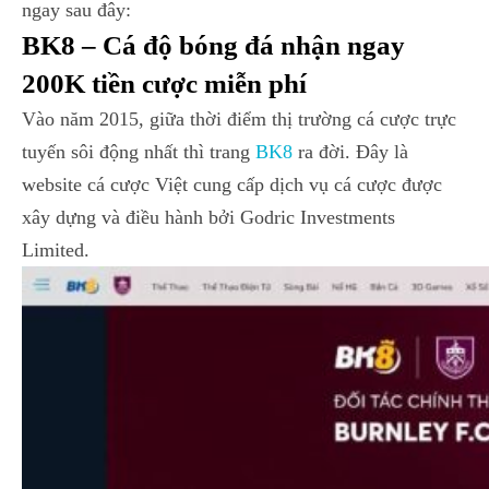
ngay sau đây:
BK8 – Cá độ bóng đá nhận ngay
200K tiền cược miễn phí
Vào năm 2015, giữa thời điểm thị trường cá cược trực
tuyến sôi động nhất thì trang
BK8
ra đời. Đây là
website cá cược Việt cung cấp dịch vụ cá cược được
xây dựng và điều hành bởi Godric Investments
Limited.