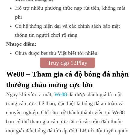
Hỗ trợ nhiều phương thức nạp rút tiền, không mất
phí
Có hệ thống hiện đại và các chính sách bảo mật
thông tin người chơi rõ ràng
Nhược điểm:
Chưa được bet thủ Việt biết tới nhiều
Truy cập 12Play
We88 – Tham gia cá độ bóng đá nhận
thưởng chào mừng cực lớn
Ngay khi vừa ra mắt,
We88
đã được đánh giá là một
trang cá cược thể thao, đặc biệt là bóng đá an toàn và
chuyên nghiệp. Chỉ cần trở thành thành viên tại We88
bạn có thể tham gia cá cược tất cả các trận đấu thuộc
mọi giải đấu bóng đá từ cấp độ CLB tới đội tuyển quốc