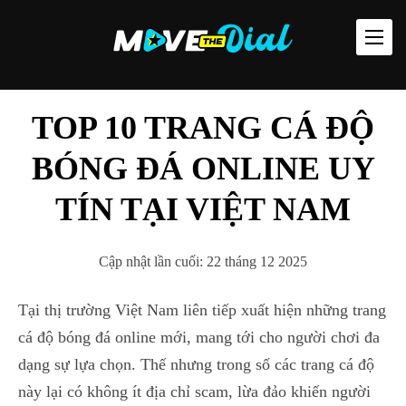
TOP 10 TRANG CÁ ĐỘ
BÓNG ĐÁ ONLINE UY
TÍN TẠI VIỆT NAM
Cập nhật lần cuối:
22 tháng 12 2025
Tại thị trường Việt Nam liên tiếp xuất hiện những trang
cá độ bóng đá online mới, mang tới cho người chơi đa
dạng sự lựa chọn. Thế nhưng trong số các trang cá độ
này lại có không ít địa chỉ scam, lừa đảo khiến người