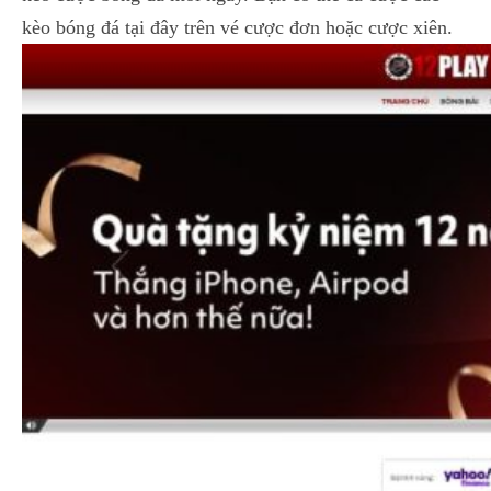
kèo bóng đá tại đây trên vé cược đơn hoặc cược xiên.