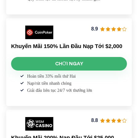
8.9
Khuyến Mãi 150% Lần Đầu Nạp Tới $2,000
CHƠI NGAY
Hoàn tiền 33% mỗi thứ Hai
Nạp/rút tiền nhanh chóng
Giải đấu liên tục 24/7 với thưởng lớn
8.8
Khuyến Mãi 200% Nạp Đầu Tới $25,000