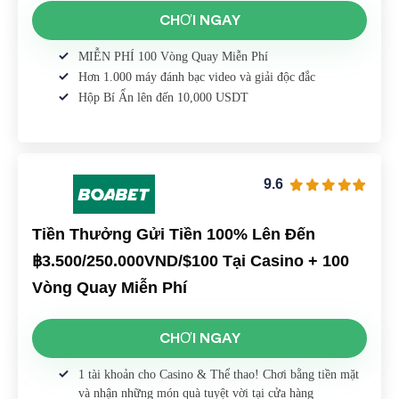
CHƠI NGAY
MIỄN PHÍ 100 Vòng Quay Miễn Phí
Hơn 1.000 máy đánh bạc video và giải độc đắc
Hộp Bí Ẩn lên đến 10,000 USDT
9.6
Tiền Thưởng Gửi Tiền 100% Lên Đến
฿3.500/250.000VND/$100 Tại Casino + 100
Vòng Quay Miễn Phí
CHƠI NGAY
1 tài khoản cho Casino & Thể thao! Chơi bằng tiền mặt
và nhận những món quà tuyệt vời tại cửa hàng