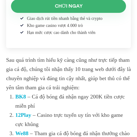
CHƠI NGAY
Giao dịch rút tiền nhanh bằng thẻ và crypto
Kho game casino vượt 4.000 trò
Hạn mức cược cao dành cho thành viên
Sau quá trình tìm hiểu kỹ càng cũng như trực tiếp tham
gia cá độ, chúng tôi nhận thấy 10 trang web dưới đây là
chuyên nghiệp và đáng tin cậy nhất, giúp bet thủ có thể
yên tâm tham gia cá trải nghiệm:
BK8
– Cá độ bóng đá nhận ngay 200K tiền cược
miễn phí
12Play
– Casino trực tuyến uy tín với kho game
cực khủng
We88
– Tham gia cá độ bóng đá nhận thưởng chào