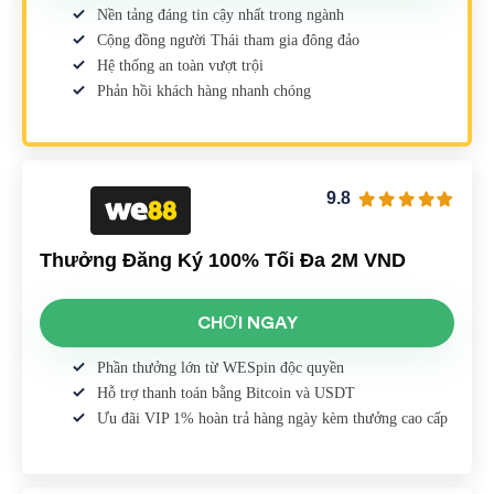
Nền tảng đáng tin cậy nhất trong ngành
Cộng đồng người Thái tham gia đông đảo
Hệ thống an toàn vượt trội
Phản hồi khách hàng nhanh chóng
9.8
Thưởng Đăng Ký 100% Tối Đa 2M VND
CHƠI NGAY
Phần thưởng lớn từ WESpin độc quyền
Hỗ trợ thanh toán bằng Bitcoin và USDT
Ưu đãi VIP 1% hoàn trả hàng ngày kèm thưởng cao cấp