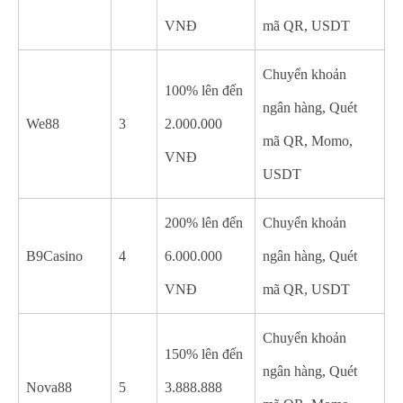
VNĐ
mã QR, USDT
Chuyển khoản
100% lên đến
ngân hàng, Quét
We88
3
2.000.000
mã QR, Momo,
VNĐ
USDT
200% lên đến
Chuyển khoản
B9Casino
4
6.000.000
ngân hàng, Quét
VNĐ
mã QR, USDT
Chuyển khoản
150% lên đến
ngân hàng, Quét
Nova88
5
3.888.888