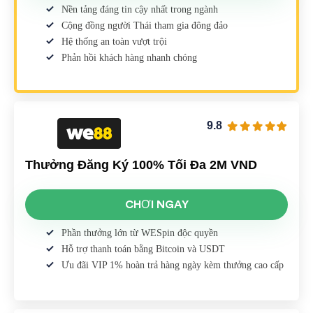
Nền tảng đáng tin cậy nhất trong ngành
Cộng đồng người Thái tham gia đông đảo
Hệ thống an toàn vượt trội
Phản hồi khách hàng nhanh chóng
9.8
Thưởng Đăng Ký 100% Tối Đa 2M VND
CHƠI NGAY
Phần thưởng lớn từ WESpin độc quyền
Hỗ trợ thanh toán bằng Bitcoin và USDT
Ưu đãi VIP 1% hoàn trả hàng ngày kèm thưởng cao cấp