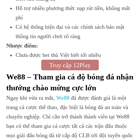
Hỗ trợ nhiều phương thức nạp rút tiền, không mất
phí
Có hệ thống hiện đại và các chính sách bảo mật
thông tin người chơi rõ ràng
Nhược điểm:
Chưa được bet thủ Việt biết tới nhiều
Truy cập 12Play
We88 – Tham gia cá độ bóng đá nhận
thưởng chào mừng cực lớn
Ngay khi vừa ra mắt,
We88
đã được đánh giá là một
trang cá cược thể thao, đặc biệt là bóng đá an toàn và
chuyên nghiệp. Chỉ cần trở thành thành viên tại We88
bạn có thể tham gia cá cược tất cả các trận đấu thuộc
mọi giải đấu bóng đá từ cấp độ CLB tới đội tuyển quốc