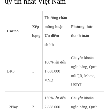
uy tín nhất Việt Nam
Thưởng chào
Xếp
mừng hoặc
Phương thức
Casino
hạng
Ưu điểm
thanh toán
chính
Chuyển khoản
100% lên đến
ngân hàng, Quét
BK8
1
1.888.000
mã QR, Momo,
VNĐ
USDT
150% lên đến
Chuyển khoản
12Play
2
2.888.000
ngân hàng, Quét