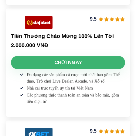
9.5
Tiền Thưởng Chào Mừng 100% Lên Tới
2.000.000 VNĐ
CHƠI NGAY
Đa dạng các sản phẩm cá cược mới nhất bao gồm Thể
thao, Trò chơi Live Dealer, Arcade, và Xổ số.
Nhà cái trực tuyến uy tín tại Việt Nam
Các phương thức thanh toán an toàn và bảo mật, gồm
tiền điện tử
9.5