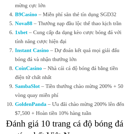
mừng cực lớn
B9Casino
– Miễn phí săn thẻ tín dụng SGD32
Nova88
– Thưởng nạp đầu lộc thể thao kịch trần
1xbet
– Cung cấp đa dạng kèo cược bóng đá với
tính năng cược hiện đại
Instant Casino
– Dự đoán kết quả mọi giải đấu
bóng đá và nhận thưởng lớn
CoinCasino
– Nhà cái cá độ bóng đá bằng tiền
điện tử chất nhất
SambaSlot
– Tiền thưởng chào mừng 200% + 50
vòng quay miễn phí
GoldenPanda
– Ưu đãi chào mừng 200% lên đến
$7,500 + Hoàn tiền 10% hàng tuần
Đánh giá 10 trang cá độ bóng đá