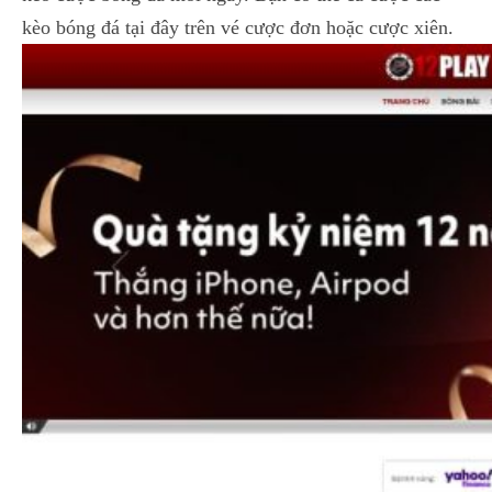
kèo bóng đá tại đây trên vé cược đơn hoặc cược xiên.