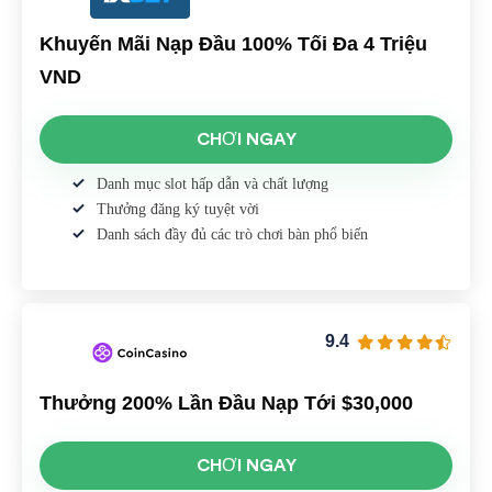
Khuyến Mãi Nạp Đầu 100% Tối Đa 4 Triệu
VND
CHƠI NGAY
Danh mục slot hấp dẫn và chất lượng
Thưởng đăng ký tuyệt vời
Danh sách đầy đủ các trò chơi bàn phổ biến
9.4
Thưởng 200% Lần Đầu Nạp Tới $30,000
CHƠI NGAY