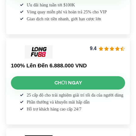
Ưu đãi hàng tuần tới $100K
Vòng quay miễn phí và hoàn trả 25% cho VIP
Giao dịch rút tiền nhanh, giới hạn cược lớn
9.4
100% Lên Đến 6.888.000 VND
CHƠI NGAY
25 cấp độ cho trải nghiệm giải trí tối đa của người dùng
Phần thưởng và khuyến mãi hấp dẫn
Hỗ trợ khách hàng cao cấp 24/7