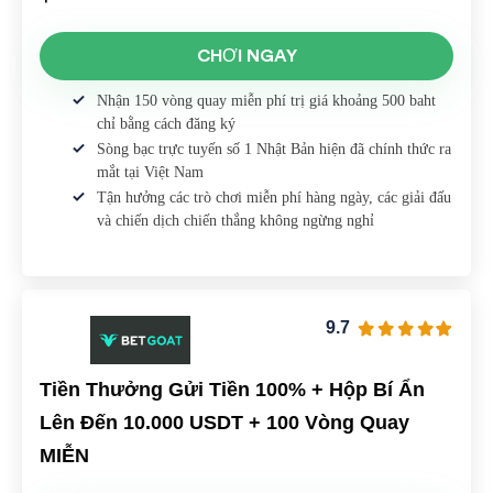
CHƠI NGAY
Nhận 150 vòng quay miễn phí trị giá khoảng 500 baht
chỉ bằng cách đăng ký
Sòng bạc trực tuyến số 1 Nhật Bản hiện đã chính thức ra
mắt tại Việt Nam
Tận hưởng các trò chơi miễn phí hàng ngày, các giải đấu
và chiến dịch chiến thắng không ngừng nghỉ
9.7
Tiền Thưởng Gửi Tiền 100% + Hộp Bí Ẩn
Lên Đến 10.000 USDT + 100 Vòng Quay
MIỄN