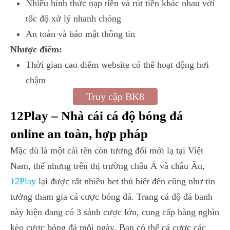
Nhiều hình thức nạp tiền và rút tiền khác nhau với
tốc độ xử lý nhanh chóng
An toàn và bảo mật thông tin
Nhược điểm:
Thời gian cao điểm website có thể hoạt động hơi
chậm
Truy cập BK8
12Play – Nhà cái cá độ bóng đá
online an toàn, hợp pháp
Mặc dù là một cái tên còn tương đối mới lạ tại Việt
Nam, thế nhưng trên thị trường châu Á và châu Âu,
12Play
lại được rất nhiều bet thủ biết đến cũng như tin
tưởng tham gia cá cược bóng đá. Trang cá độ đá banh
này hiện đang có 3 sảnh cược lớn, cung cấp hàng nghìn
kèo cược bóng đá mỗi ngày. Bạn có thể cá cược các