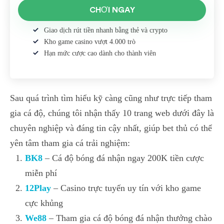
CHƠI NGAY
Giao dịch rút tiền nhanh bằng thẻ và crypto
Kho game casino vượt 4.000 trò
Hạn mức cược cao dành cho thành viên
Sau quá trình tìm hiểu kỹ càng cũng như trực tiếp tham
gia cá độ, chúng tôi nhận thấy 10 trang web dưới đây là
chuyên nghiệp và đáng tin cậy nhất, giúp bet thủ có thể
yên tâm tham gia cá trải nghiệm:
BK8
– Cá độ bóng đá nhận ngay 200K tiền cược
miễn phí
12Play
– Casino trực tuyến uy tín với kho game
cực khủng
We88
– Tham gia cá độ bóng đá nhận thưởng chào