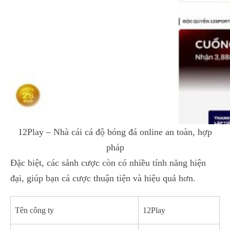
12Play – Nhà cái cá độ bóng đá online an toàn, hợp
pháp
Đặc biệt, các sảnh cược còn có nhiều tính năng hiện
đại, giúp bạn cá cược thuận tiện và hiệu quả hơn.
Tên công ty
12Play